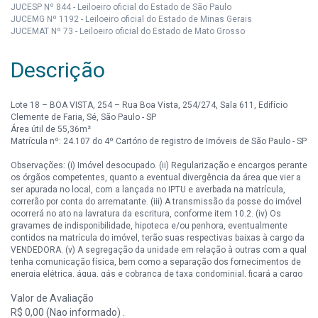
JUCESP Nº 844 - Leiloeiro oficial do Estado de São Paulo
JUCEMG Nº 1192 - Leiloeiro oficial do Estado de Minas Gerais
JUCEMAT Nº 73 - Leiloeiro oficial do Estado de Mato Grosso
Descrição
Lote 18 – BOA VISTA, 254 – Rua Boa Vista, 254/274, Sala 611, Edifício
Clemente de Faria, Sé, São Paulo - SP
Área útil de 55,36m²
Matrícula nº: 24.107 do 4º Cartório de registro de Imóveis de São Paulo - SP
Observações: (i) Imóvel desocupado. (ii) Regularização e encargos perante
os órgãos competentes, quanto a eventual divergência da área que vier a
ser apurada no local, com a lançada no IPTU e averbada na matrícula,
correrão por conta do arrematante. (iii) A transmissão da posse do imóvel
ocorrerá no ato na lavratura da escritura, conforme item 10.2. (iv) Os
gravames de indisponibilidade, hipoteca e/ou penhora, eventualmente
contidos na matrícula do imóvel, terão suas respectivas baixas à cargo da
VENDEDORA. (v) A segregação da unidade em relação à outras com a qual
tenha comunicação física, bem como a separação dos fornecimentos de
energia elétrica, água, gás e cobrança de taxa condominial, ficará a cargo
da ARREMATANTE.
Valor de Avaliação
Lance inicial: R$ 138.122,57 (Condicionado a aprovação da Vendedora).
R$ 0,00 (Nao informado) .