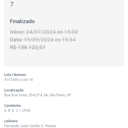
7
Finalizado
Início:
24/07/2024 às 15:00
Data:
19/09/2024 às 15:34
R$ 138.122,57
Lote | Número
X101606 | Lote 18
Localização
Rua Boa Vista, 254/274, Sé, São Paulo, SP
Comitente
S. R. E. C. I. LTDA.
Leiloeiro
Fernando José Cerello G. Pereira