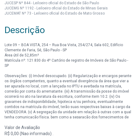
JUCESP Nº 844 - Leiloeiro oficial do Estado de São Paulo
JUCEMG Nº 1192 - Leiloeiro oficial do Estado de Minas Gerais
JUCEMAT Nº 73 - Leiloeiro oficial do Estado de Mato Grosso
Descrição
Lote 09 – BOA VISTA, 254 – Rua Boa Vista, 254/274, Sala 602, Edifício
Clemente de Faria, Sé, São Paulo - SP
Área útil de 52,85m²
Matrícula nº: 121.830 do 4º Cartório de registro de Imóveis de São Paulo -
SP
Observações: (i) Imóvel desocupado. (ii) Regularização e encargos perante
os órgãos competentes, quanto a eventual divergência da área que vier a
ser apurada no local, com a lançada no IPTU e averbada na matrícula,
correrão por conta do arrematante. (iii) A transmissão da posse do imóvel
ocorrerá no ato na lavratura da escritura, conforme item 10.2. (iv) Os
gravames de indisponibilidade, hipoteca e/ou penhora, eventualmente
contidos na matrícula do imóvel, terão suas respectivas baixas à cargo da
VENDEDORA. (v) A segregação da unidade em relação à outras com a qual
tenha comunicação física, bem como a separação dos fornecimentos de
energia elétrica, água, gás e cobrança de taxa condominial, ficará a cargo
Valor de Avaliação
da ARREMATANTE.
R$ 0,00 (Nao informado) .