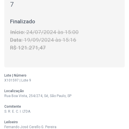
7
Finalizado
Início:
24/07/2024 às 15:00
Data:
19/09/2024 às 15:16
R$ 121.271,47
Lote | Número
X101597 | Lote 9
Localização
Rua Boa Vista, 254/274, Sé, São Paulo, SP
Comitente
S. R. E. C. I. LTDA.
Leiloeiro
Fernando José Cerello G. Pereira