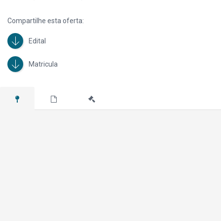
Lance inicial: R$ 121.271,47 (Condicionado a aprovação da Vendedora).
Compartilhe esta oferta:
Edital
Matricula