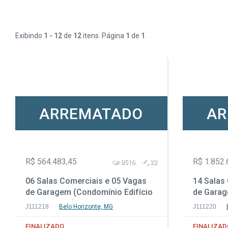
Exibindo
1 - 12
de
12
itens. Página
1
de
1
.
ARREMATADO
AR
R$ 564.483,45
R$ 1.852.
8516
22
06 Salas Comerciais e 05 Vagas
14 Salas
de Garagem (Condomínio Edifício
de Garag
Work Center) - Funcionários - Belo
Via Capit
J111218
Belo Horizonte, MG
J111220
Horizonte - MG
Asa Norte
FINALIZADO
FINALIZAD