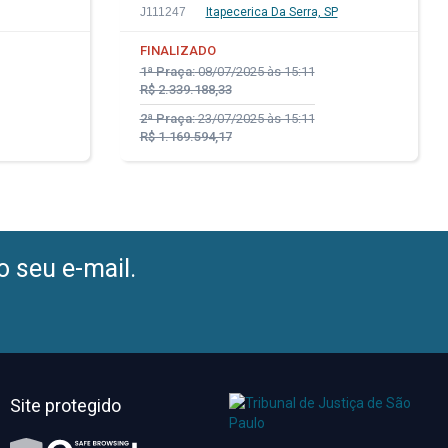
J111247
Itapecerica Da Serra, SP
FINALIZADO
1ª Praça:
08/07/2025 às 15:11
R$ 2.339.188,33
2ª Praça:
23/07/2025 às 15:11
R$ 1.169.594,17
o seu e-mail.
Site protegido