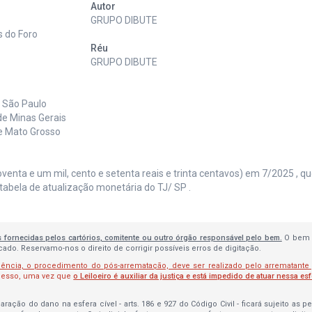
Autor
GRUPO DIBUTE
s do Foro
Réu
GRUPO DIBUTE
e São Paulo
de Minas Gerais
de Mato Grosso
oventa e um mil, cento e setenta reais e trinta centavos) em 7/2025 , qu
tabela de atualização monetária do TJ/ SP .
s fornecidas pelos cartórios, comitente ou outro órgão responsável pelo bem.
O bem 
do. Reservamo-nos o direito de corrigir possíveis erros de digitação.
lência, o procedimento do pós-arrematação, deve ser realizado pelo arrematante
ocesso, uma vez que
o Leiloeiro é auxiliar da justiça e está impedido de atuar nessa es
ração do dano na esfera cível - arts. 186 e 927 do Código Civil - ficará sujeito as 