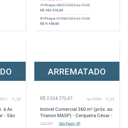
1ª Praça:
08/07/2025 às 15:03
R$ 182.976,50
3ª Praça:
07/08/2025 às 15:03
R$ 9.148,83
ADO
ARREMATADO
R$ 3.534.773,47
9511
28
10764
24
. à Av.
Imóvel Comercial 360 m² (próx. ao
ar - São
Trianon MASP) - Cerqueira César -
São Paulo - SP
J111237
São Paulo, SP