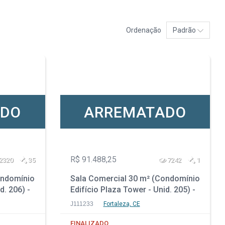
Ordenação
Padrão
ADO
ARREMATADO
R$ 91.488,25
2320
35
7242
1
ondomínio
Sala Comercial 30 m² (Condomínio
d. 206) -
Edifício Plaza Tower - Unid. 205) -
Meireles - Fortaleza - CE
J111233
Fortaleza, CE
FINALIZADO