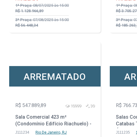
1ª Praça:
08/07/2025 às 15:00
1ª Praça:
08
R$ 1.128.966,89
R$ 3.705.27
3ª Praça:
07/08/2025 às 15:00
3ª Praça:
07
R$ 56.448,34
R$ 185.263,
ARREMATADO
AR
R$ 547.889,89
R$ 766.7
10999
30
Sala Comercial 423 m²
Salas Com
(Condomínio Edifício Riachuelo) -
Catabas 
Centro - Rio de Janeiro - RJ
Árvores -
J111234
Rio De Janeiro, RJ
J111235