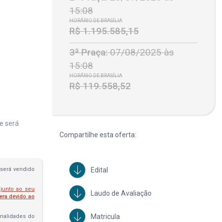
15:08
HORÁRIO DE BRASÍLIA
R$ 1.195.585,15
3ª Praça:
07/08/2025 às
15:08
HORÁRIO DE BRASÍLIA
R$ 119.558,52
e será
Compartilhe esta oferta:
Edital
será vendido
 junto ao seu
Laudo de Avaliação
fera devido ao
Matricula
penalidades do