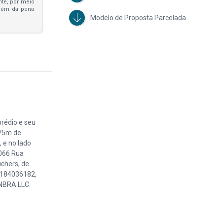
ante, por meio
além da pena
Modelo de Proposta Parcelada
édio e seu
,75m de
 e no lado
.066 Rua
chers, de
20184036182,
INBRA LLC.