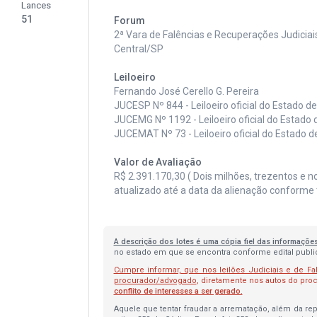
Lances
51
Forum
2ª Vara de Falências e Recuperações Judiciai
Central/SP
Leiloeiro
Fernando José Cerello G. Pereira
JUCESP Nº 844 - Leiloeiro oficial do Estado d
JUCEMG Nº 1192 - Leiloeiro oficial do Estado 
JUCEMAT Nº 73 - Leiloeiro oficial do Estado 
Valor de Avaliação
R$ 2.391.170,30 ( Dois milhões, trezentos e n
atualizado até a data da alienação conforme 
A descrição dos lotes é uma cópia fiel das informaçõe
no estado em que se encontra conforme edital publica
Cumpre informar, que nos leilões Judiciais e de Fa
procurador/advogado
, diretamente nos autos do pr
conflito de interesses a ser gerado.
Aquele que tentar fraudar a arrematação, além da repa