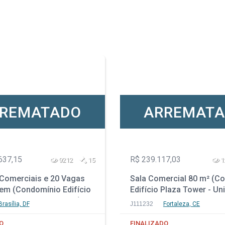
REMATADO
ARREMAT
637,15
R$ 239.117,03
9212
15
1
 Comerciais e 20 Vagas
Sala Comercial 80 m² (C
em (Condomínio Edifício
Edifício Plaza Tower - Uni
al Centro Empresarial) -
Meireles - Fortaleza - CE
Brasília, DF
J111232
Fortaleza, CE
 - Brasília - DF
O
FINALIZADO