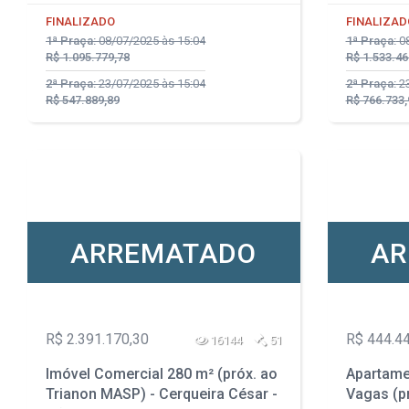
FINALIZADO
FINALIZAD
1ª Praça:
08/07/2025 às 15:04
1ª Praça:
08
R$ 1.095.779,78
R$ 1.533.46
2ª Praça:
23/07/2025 às 15:04
2ª Praça:
23
R$ 547.889,89
R$ 766.733,
ARREMATADO
AR
R$ 2.391.170,30
R$ 444.4
16144
51
Imóvel Comercial 280 m² (próx. ao
Apartame
Trianon MASP) - Cerqueira César -
Vagas (pr