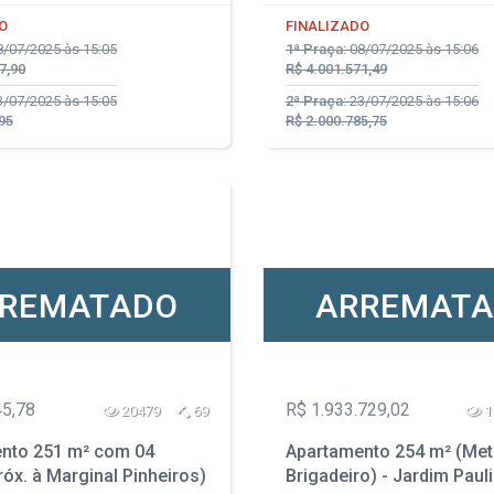
O
FINALIZADO
/07/2025 às 15:05
1ª Praça:
08/07/2025 às 15:06
7,90
R$ 4.001.571,49
/07/2025 às 15:05
2ª Praça:
23/07/2025 às 15:06
95
R$ 2.000.785,75
REMATADO
ARREMAT
45,78
R$ 1.933.729,02
20479
69
1
nto 251 m² com 04
Apartamento 254 m² (Met
óx. à Marginal Pinheiros)
Brigadeiro) - Jardim Pauli