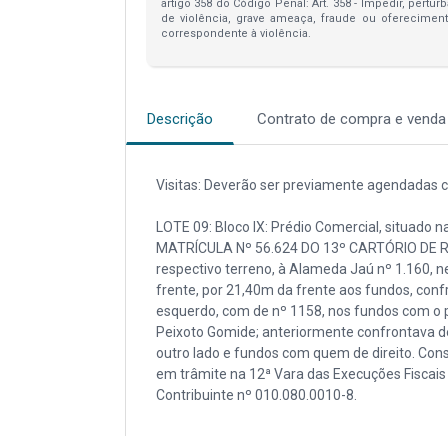
artigo 358 do Código Penal: Art. 358 - Impedir, pertur
de violência, grave ameaça, fraude ou oferecimen
correspondente à violência.
Descrição
Contrato de compra e venda
Visitas: Deverão ser previamente agendadas co
LOTE 09: Bloco IX: Prédio Comercial, situado 
MATRÍCULA Nº 56.624 DO 13º CARTÓRIO DE 
respectivo terreno, à Alameda Jaú nº 1.160, n
frente, por 21,40m da frente aos fundos, confr
esquerdo, com de nº 1158, nos fundos com o 
Peixoto Gomide; anteriormente confrontava d
outro lado e fundos com quem de direito. Co
em trâmite na 12ª Vara das Execuções Fiscais
Contribuinte nº 010.080.0010-8.