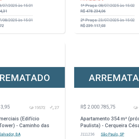
/07/2025 às 15:01
1ª Praça:
08/07/2025 às 15:02
4,31
R$ 478.234,06
/08/2025 às 15:01
2ª Praça:
23/07/2025 às 15:02
72
R$ 239.117,03
REMATADO
ARREMAT
33,95
R$ 2.000.785,75
19072
27
erciais (Edifício
Apartamento 354 m² (próx
Tower) - Caminho das
Paulista) - Cerqueira Cés
 Salvador - BA
Paulo - SP
Salvador, BA
J111236
São Paulo, SP