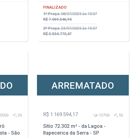
FINALIZADO
1ª Praça:
08/07/2025 às 15:07
R$ 7.069.546,94
2ª Praça:
23/07/2025 às 15:07
R$ 3.534.773,47
ADO
ARREMATADO
R$ 1.169.594,17
0068
36
13798
56
rô
Sítio 72.302 m² - da Lagoa -
sta - São
Itapecerica da Serra - SP