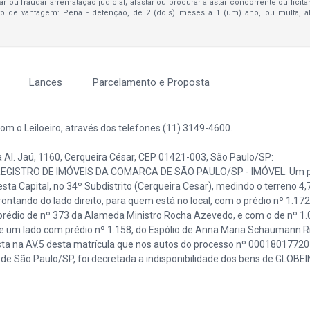
bar ou fraudar arrematação judicial; afastar ou procurar afastar concorrente ou licit
to de vantagem: Pena - detenção, de 2 (dois) meses a 1 (um) ano, ou multa, 
Lances
Parcelamento e Proposta
m o Leiloeiro, através dos telefones (11) 3149-4600.
na Al. Jaú, 1160, Cerqueira César, CEP 01421-003, São Paulo/SP:
REGISTRO DE IMÓVEIS DA COMARCA DE SÃO PAULO/SP - IMÓVEL: Um pr
esta Capital, no 34º Subdistrito (Cerqueira Cesar), medindo o terreno 4
ontando do lado direito, para quem está no local, com o prédio nº 1.172,
prédio de nº 373 da Alameda Ministro Rocha Azevedo, e com o de nº 1
e um lado com prédio nº 1.158, do Espólio de Anna Maria Schaumann Ri
nsta na AV.5 desta matrícula que nos autos do processo nº 000180177
 de São Paulo/SP, foi decretada a indisponibilidade dos bens de GLOBE