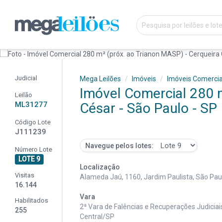
Judicial
Mega Leilões
Imóveis
Imóveis Comercia
Imóvel Comercial 280 m
Leilão
ML31277
César - São Paulo - SP
Código Lote
J111239
Navegue pelos lotes:
Número Lote
LOTE 9
Localização
Visitas
Alameda Jaú, 1160, Jardim Paulista, São Pau
16.144
Vara
Habilitados
2ª Vara de Falências e Recuperações Judiciai
255
Central/SP