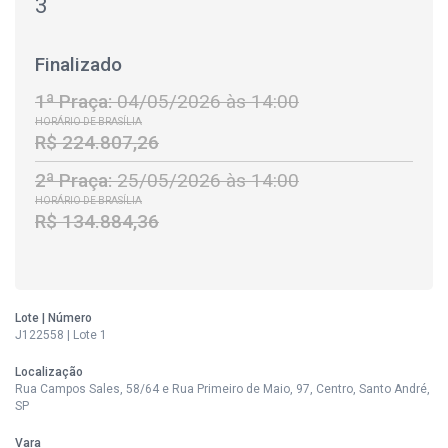
3
Finalizado
1ª Praça:
04/05/2026 às 14:00
HORÁRIO DE BRASÍLIA
R$ 224.807,26
2ª Praça:
25/05/2026 às 14:00
HORÁRIO DE BRASÍLIA
R$ 134.884,36
Lote | Número
J122558 | Lote 1
Localização
Rua Campos Sales, 58/64 e Rua Primeiro de Maio, 97, Centro, Santo André,
SP
Vara