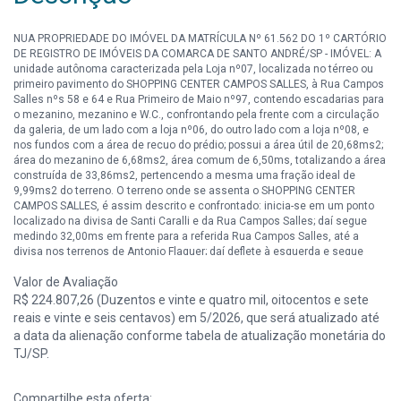
NUA PROPRIEDADE DO IMÓVEL DA MATRÍCULA Nº 61.562 DO 1º CARTÓRIO
DE REGISTRO DE IMÓVEIS DA COMARCA DE SANTO ANDRÉ/SP - IMÓVEL: A
unidade autônoma caracterizada pela Loja nº07, localizada no térreo ou
primeiro pavimento do SHOPPING CENTER CAMPOS SALLES, à Rua Campos
Salles nºs 58 e 64 e Rua Primeiro de Maio nº97, contendo escadarias para
o mezanino, mezanino e W.C., confrontando pela frente com a circulação
da galeria, de um lado com a loja nº06, do outro lado com a loja nº08, e
nos fundos com a área de recuo do prédio; possui a área útil de 20,68ms2;
área do mezanino de 6,68ms2, área comum de 6,50ms, totalizando a área
construída de 33,86ms2, pertencendo a mesma uma fração ideal de
9,99ms2 do terreno. O terreno onde se assenta o SHOPPING CENTER
CAMPOS SALLES, é assim descrito e confrontado: inicia-se em um ponto
localizado na divisa de Santi Caralli e da Rua Campos Salles; daí segue
medindo 32,00ms em frente para a referida Rua Campos Salles, até a
divisa nos terrenos de Antonio Flaquer; daí deflete à esquerda e segue
medindo 70,00ms confrontando com terrenos do Senai e Altino Flaquer,
Valor de Avaliação
até atingir ponto localizado na Rua Primeiro de Maio, daí deflete à direita e
segue medindo 15,90ms de frente para a referida Rua Primeiro de Maio; daí
R$ 224.807,26 (Duzentos e vinte e quatro mil, oitocentos e sete
deflete à esquerda e segue medindo 10,00ms confrontando com terrenos
reais e vinte e seis centavos) em 5/2026, que será atualizado até
do INPS; daí deflete à direita e segue medindo 14,00ms na confrontação
a data da alienação conforme tabela de atualização monetária do
com terrenos de Felício Laurito; desse ponto deflete à esquerda e segue
TJ/SP.
medindo 35,00ms até o ponto de partida, confrontando com terrenos de
Santi Caralli, encerrando a área de 1.685,95ms2. Consta na Av.02 desta
matrícula a penhora exequenda do imóvel objeto desta matrícula, sendo
Compartilhe esta oferta: