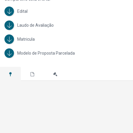
nomeado depositário o executado. Consta na Av.03 desta matrícula que
nos autos do Processo nº 490/95, requerido por CONDOMINIO GOLDEN
SHOPPIN SÃO BERNARDO contra ARGEMIRO RUI SÁ DE SOUZA, foi
Edital
penhorado o imóvel objeto desta matrícula. Consta na Av.05 desta
matrícula que nos autos desse processo foi constituído usufruto em favor
Laudo de Avaliação
do exequente CONDOMINIO SHOPPING CENTER CAMPOS SALLES.
Contribuinte nº 03.003.147. Consta no site da Prefeitura de Santo André/SP,
Matricula
débitos de IPTU para o exercício atual no valor de R$ 612,19 (27/03/2026).
Débito desta ação no valor de R$ 127.325,95 (março/2026).
Modelo de Proposta Parcelada