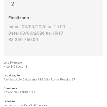
12
Finalizado
Início:
08/05/2026 às 15:00
Data:
03/06/2026 às 15:17
R$ 369.750,00
Lote | Número
X124385 | Lote 18
Localização
Avenida João Caltabiano, 914, Villa Roma, Roseira, SP
Comitente
BANCO SANTANDER S.A.
Leiloeiro
Fernando José Cerello G. Pereira