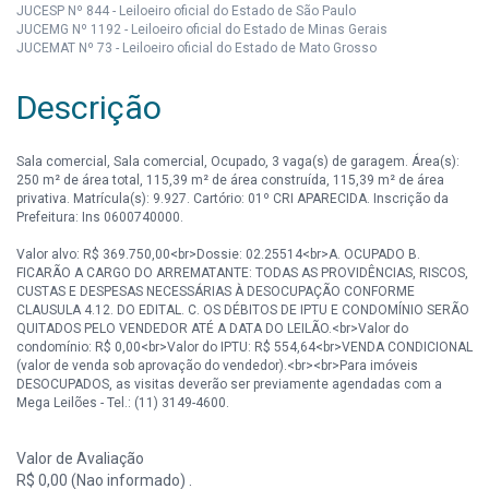
JUCESP Nº 844 - Leiloeiro oficial do Estado de São Paulo
JUCEMG Nº 1192 - Leiloeiro oficial do Estado de Minas Gerais
JUCEMAT Nº 73 - Leiloeiro oficial do Estado de Mato Grosso
Descrição
Sala comercial, Sala comercial, Ocupado, 3 vaga(s) de garagem. Área(s):
250 m² de área total, 115,39 m² de área construída, 115,39 m² de área
privativa. Matrícula(s): 9.927. Cartório: 01º CRI APARECIDA. Inscrição da
Prefeitura: Ins 0600740000.
Valor alvo: R$ 369.750,00<br>Dossie: 02.25514<br>A. OCUPADO B.
FICARÃO A CARGO DO ARREMATANTE: TODAS AS PROVIDÊNCIAS, RISCOS,
CUSTAS E DESPESAS NECESSÁRIAS À DESOCUPAÇÃO CONFORME
CLAUSULA 4.12. DO EDITAL. C. OS DÉBITOS DE IPTU E CONDOMÍNIO SERÃO
QUITADOS PELO VENDEDOR ATÉ A DATA DO LEILÃO.<br>Valor do
condomínio: R$ 0,00<br>Valor do IPTU: R$ 554,64<br>VENDA CONDICIONAL
(valor de venda sob aprovação do vendedor).<br><br>Para imóveis
DESOCUPADOS, as visitas deverão ser previamente agendadas com a
Mega Leilões - Tel.: (11) 3149-4600.
OBSERVAÇÃO: As imagens divulgadas possuem caráter meramente
Valor de Avaliação
ilustrativo.
R$ 0,00 (Nao informado) .