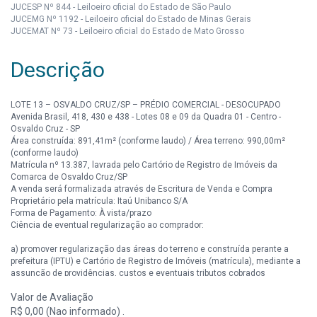
JUCESP Nº 844 - Leiloeiro oficial do Estado de São Paulo
JUCEMG Nº 1192 - Leiloeiro oficial do Estado de Minas Gerais
JUCEMAT Nº 73 - Leiloeiro oficial do Estado de Mato Grosso
Descrição
LOTE 13 – OSVALDO CRUZ/SP – PRÉDIO COMERCIAL - DESOCUPADO
Avenida Brasil, 418, 430 e 438 - Lotes 08 e 09 da Quadra 01 - Centro -
Osvaldo Cruz - SP
Área construída: 891,41m² (conforme laudo) / Área terreno: 990,00m²
(conforme laudo)
Matrícula nº 13.387, lavrada pelo Cartório de Registro de Imóveis da
Comarca de Osvaldo Cruz/SP
A venda será formalizada através de Escritura de Venda e Compra
Proprietário pela matrícula: Itaú Unibanco S/A
Forma de Pagamento: À vista/prazo
Ciência de eventual regularização ao comprador:
a) promover regularização das áreas do terreno e construída perante a
prefeitura (IPTU) e Cartório de Registro de Imóveis (matrícula), mediante a
assunção de providências, custos e eventuais tributos cobrados
retroativamente pela municipalidade.
Valor de Avaliação
b) promover as obras necessárias no imóvel para atendimento de
eventuais exigências do Corpo de Bombeiros e demais órgãos, visando a
R$ 0,00 (Nao informado) .