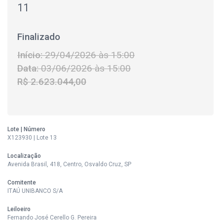
11
Finalizado
Início:
29/04/2026 às 15:00
Data:
03/06/2026 às 15:00
R$ 2.623.044,00
Lote | Número
X123930 | Lote 13
Localização
Avenida Brasil, 418, Centro, Osvaldo Cruz, SP
Comitente
ITAÚ UNIBANCO S/A
Leiloeiro
Fernando José Cerello G. Pereira