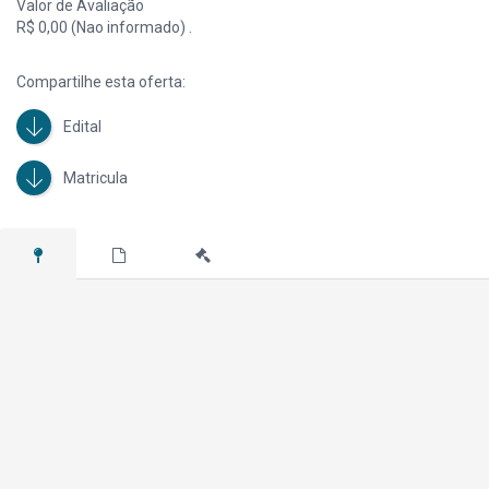
Valor de Avaliação
Mega Leilões - Tel.: (11) 3149-4600.
R$ 0,00 (Nao informado) .
Compartilhe esta oferta:
Edital
Matricula