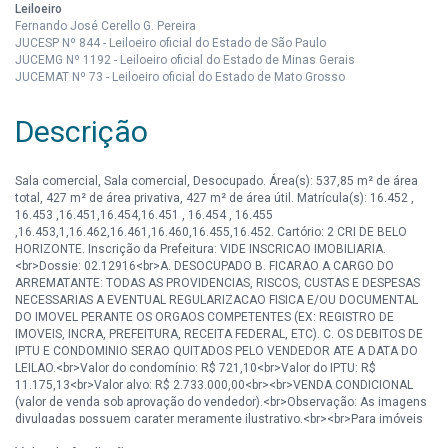
Leiloeiro
Fernando José Cerello G. Pereira
JUCESP Nº 844 - Leiloeiro oficial do Estado de São Paulo
JUCEMG Nº 1192 - Leiloeiro oficial do Estado de Minas Gerais
JUCEMAT Nº 73 - Leiloeiro oficial do Estado de Mato Grosso
Descrição
Sala comercial, Sala comercial, Desocupado. Área(s): 537,85 m² de área
total, 427 m² de área privativa, 427 m² de área útil. Matrícula(s): 16.452 ,
16.453 ,16.451,16.454,16.451 , 16.454 , 16.455
,16.453,1,16.462,16.461,16.460,16.455,16.452. Cartório: 2 CRI DE BELO
HORIZONTE. Inscrição da Prefeitura: VIDE INSCRICAO IMOBILIARIA.
<br>Dossie: 02.12916<br>A. DESOCUPADO B. FICARAO A CARGO DO
ARREMATANTE: TODAS AS PROVIDENCIAS, RISCOS, CUSTAS E DESPESAS
NECESSARIAS A EVENTUAL REGULARIZACAO FISICA E/OU DOCUMENTAL
DO IMOVEL PERANTE OS ORGAOS COMPETENTES (EX: REGISTRO DE
IMOVEIS, INCRA, PREFEITURA, RECEITA FEDERAL, ETC). C. OS DEBITOS DE
IPTU E CONDOMINIO SERAO QUITADOS PELO VENDEDOR ATE A DATA DO
LEILAO.<br>Valor do condomínio: R$ 721,10<br>Valor do IPTU: R$
11.175,13<br>Valor alvo: R$ 2.733.000,00<br><br>VENDA CONDICIONAL
(valor de venda sob aprovação do vendedor).<br>Observação: As imagens
divulgadas possuem carater meramente ilustrativo.<br><br>Para imóveis
DESOCUPADOS, as visitas deverão ser previamente agendadas com a