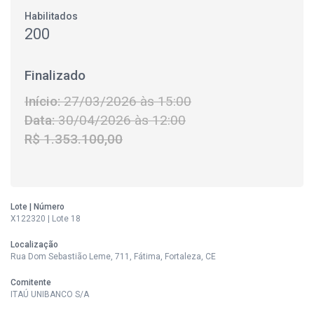
Habilitados
200
Finalizado
Início:
27/03/2026 às 15:00
Data:
30/04/2026 às 12:00
R$ 1.353.100,00
Lote | Número
X122320 | Lote 18
Localização
Rua Dom Sebastião Leme, 711, Fátima, Fortaleza, CE
Comitente
ITAÚ UNIBANCO S/A