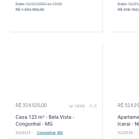
Data:
12/01/2026 às 10:00
Data:
12/01/
R$ 1.552.800,00
R$ 418.760,
R$ 324.520,00
R$ 524.2
14096
0
Casa 123 m² - Bela Vista -
Apartamen
Congonhal - MG
Icaraí - N
X119315
Congonhal, MG
X119316