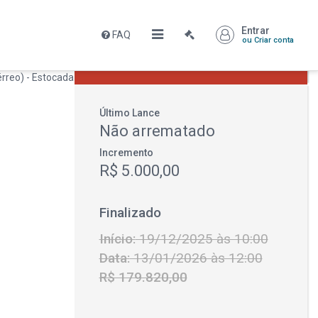
Entrar
FAQ
Leilão encerrado
ou Criar conta
R$ 179.820,00
Último Lance
Não arrematado
Incremento
R$ 5.000,00
Finalizado
Início:
19/12/2025 às 10:00
Data:
13/01/2026 às 12:00
R$ 179.820,00