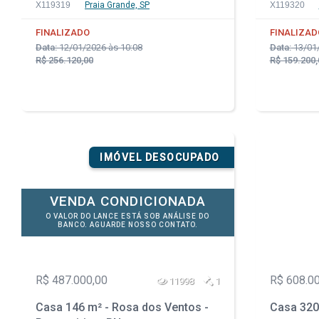
X119319
Praia Grande, SP
X119320
FINALIZADO
FINALIZAD
Data:
12/01/2026 às 10:08
Data:
13/01/
R$ 256.120,00
R$ 159.200,
IMÓVEL DESOCUPADO
VENDA CONDICIONADA
O VALOR DO LANCE ESTÁ SOB ANÁLISE DO
BANCO. AGUARDE NOSSO CONTATO.
R$ 487.000,00
R$ 608.0
11998
1
Casa 146 m² - Rosa dos Ventos -
Casa 320 