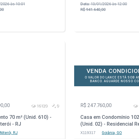
2026 às 10:01
Data:
13/01/2026 às 12:00
00
R$ 941.640,00
VENDA CONDICI
O VALOR DO LANCE ESTÁ SOB A
BANCO. AGUARDE NOSSO CO
90,00
R$ 247.760,00
16120
0
to 70 m² (Unid. 610) -
Casa em Condomínio 102
iterói - RJ
(Unid. 02) - Residencial 
das Garças - Goiânia - G
Niterói, RJ
X119317
Goiânia, GO