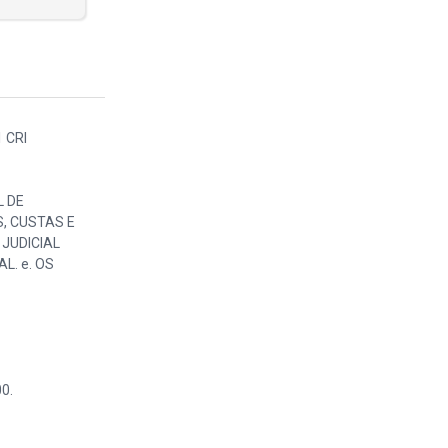
1 CRI
L DE
, CUSTAS E
JUDICIAL
L. e. OS
0.