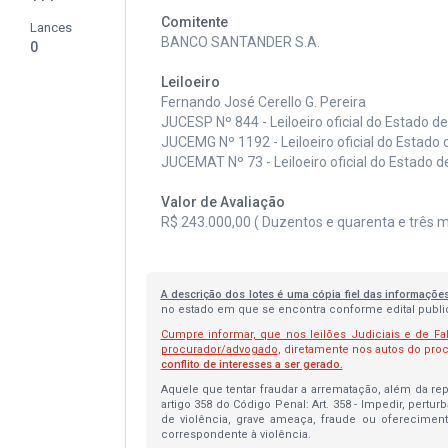
Comitente
Lances
BANCO SANTANDER S.A.
0
Leiloeiro
Fernando José Cerello G. Pereira
JUCESP Nº 844 - Leiloeiro oficial do Estado d
JUCEMG Nº 1192 - Leiloeiro oficial do Estado 
JUCEMAT Nº 73 - Leiloeiro oficial do Estado 
Valor de Avaliação
R$ 243.000,00 ( Duzentos e quarenta e três mil
A descrição dos lotes é uma cópia fiel das informaçõe
no estado em que se encontra conforme edital publica
Cumpre informar, que nos leilões Judiciais e de Fa
procurador/advogado
, diretamente nos autos do pr
conflito de interesses a ser gerado.
Aquele que tentar fraudar a arrematação, além da repa
artigo 358 do Código Penal: Art. 358 - Impedir, pertur
de violência, grave ameaça, fraude ou oferecimen
correspondente à violência.