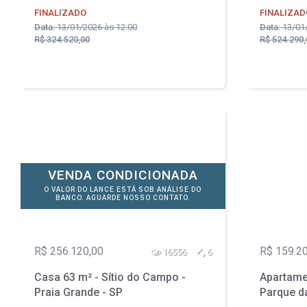
FINALIZADO
FINALIZAD
Data:
13/01/2026 às 12:00
Data:
13/01/
R$ 324.520,00
R$ 524.290,
VENDA CONDICIONADA
O VALOR DO LANCE ESTÁ SOB ANÁLISE DO
BANCO. AGUARDE NOSSO CONTATO.
R$ 256.120,00
R$ 159.2
16556
6
Casa 63 m² - Sítio do Campo -
Apartamen
Praia Grande - SP
Parque da