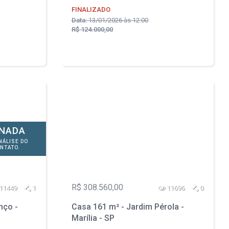
FINALIZADO
Data:
13/01/2026 às 12:00
R$ 124.000,00
ONADA
NÁLISE DO
NTATO.
R$ 308.560,00
11449
1
11696
0
nço -
Casa 161 m² - Jardim Pérola -
Marília - SP