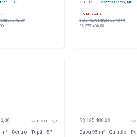
Birigui, SP
X119321
Montes Claros, MG
O
FINALIZADO
2026 às 12:00
Data:
12/01/2026 às 10:10
00
R$ 277.400,00
00,00
R$ 125.400,00
15690
0
m² - Centro - Tupã - SP
Casa 93 m² - Quintão - P