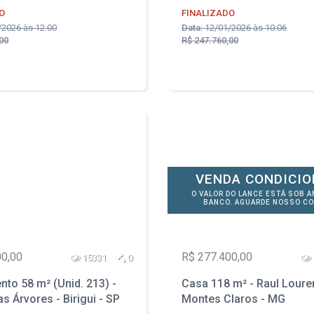
O
FINALIZADO
2026 às 12:00
Data:
12/01/2026 às 10:06
00
R$ 247.760,00
VENDA CONDICI
O VALOR DO LANCE ESTÁ SOB A
BANCO. AGUARDE NOSSO CO
00,00
R$ 277.400,00
15331
0
to 58 m² (Unid. 213) -
Casa 118 m² - Raul Loure
s Árvores - Birigui - SP
Montes Claros - MG