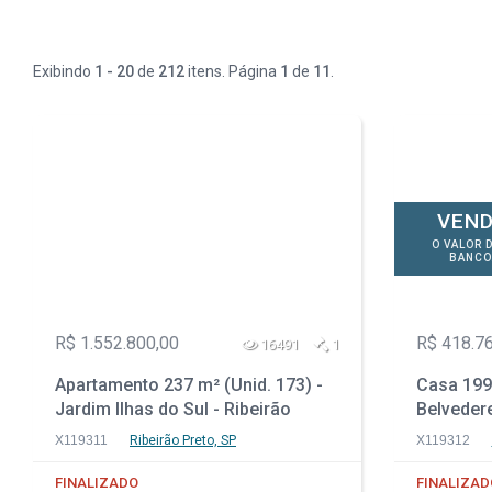
Exibindo
1 - 20
de
212
itens. Página
1
de
11
.
VEND
O VALOR 
BANCO
R$ 1.552.800,00
R$ 418.7
16491
1
Apartamento 237 m² (Unid. 173) -
Casa 199 
Jardim Ilhas do Sul - Ribeirão
Belvedere
Preto - SP
X119311
Ribeirão Preto, SP
X119312
FINALIZADO
FINALIZAD