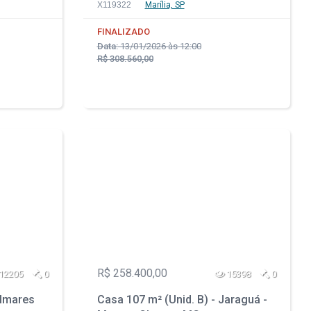
X119322
Marília, SP
FINALIZADO
Data:
13/01/2026 às 12:00
R$ 308.560,00
R$ 258.400,00
12205
0
15398
0
almares
Casa 107 m² (Unid. B) - Jaraguá -