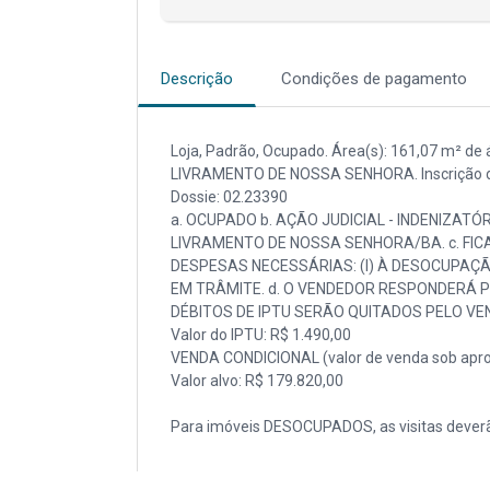
Descrição
Condições de pagamento
Loja, Padrão, Ocupado. Área(s): 161,07 m² de ár
LIVRAMENTO DE NOSSA SENHORA. Inscrição da 
Dossie: 02.23390
a. OCUPADO b. AÇÃO JUDICIAL - INDENIZATÓR
LIVRAMENTO DE NOSSA SENHORA/BA. c. FIC
DESPESAS NECESSÁRIAS: (I) À DESOCUPAÇÃO
EM TRÂMITE. d. O VENDEDOR RESPONDERÁ PE
DÉBITOS DE IPTU SERÃO QUITADOS PELO VEN
Valor do IPTU: R$ 1.490,00
VENDA CONDICIONAL (valor de venda sob apro
Valor alvo: R$ 179.820,00
Para imóveis DESOCUPADOS, as visitas deverã