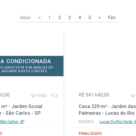
Início
<
1
2
3
4
5
>
Fim
A CONDICIONADA
DO LANCE ESTÁ SOB ANÁLISE DO
. AGUARDE NOSSO CONTATO.
60,00
R$ 941.640,00
11653
3
m² - Jardim Social
Casa 229 m² - Jardim das
 - São Carlos - SP
Palmeiras - Lucas do Rio 
MT
São Carlos, SP
X119313
Lucas Do Rio Verde, 
O
FINALIZADO