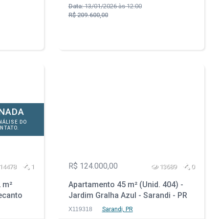
Data:
13/01/2026 às 12:00
R$ 209.600,00
ONADA
NÁLISE DO
NTATO.
R$ 124.000,00
14478
1
13689
0
 m²
Apartamento 45 m² (Unid. 404) -
Recanto
Jardim Gralha Azul - Sarandi - PR
O
X119318
Sarandi, PR