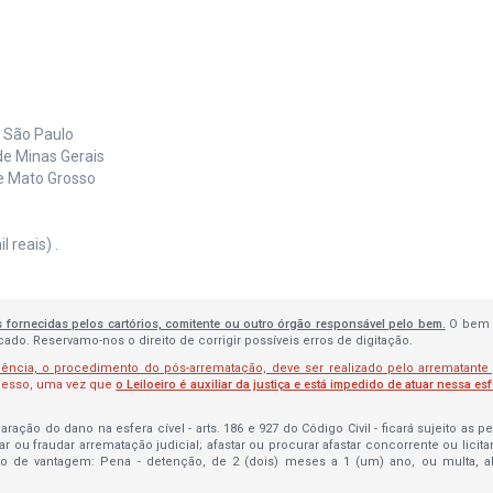
e São Paulo
de Minas Gerais
de Mato Grosso
 reais) .
s fornecidas pelos cartórios, comitente ou outro órgão responsável pelo bem.
O bem 
do. Reservamo-nos o direito de corrigir possíveis erros de digitação.
lência, o procedimento do pós-arrematação, deve ser realizado pelo arrematante
ocesso, uma vez que
o Leiloeiro é auxiliar da justiça e está impedido de atuar nessa es
ração do dano na esfera cível - arts. 186 e 927 do Código Civil - ficará sujeito as 
bar ou fraudar arrematação judicial; afastar ou procurar afastar concorrente ou licit
to de vantagem: Pena - detenção, de 2 (dois) meses a 1 (um) ano, ou multa, 