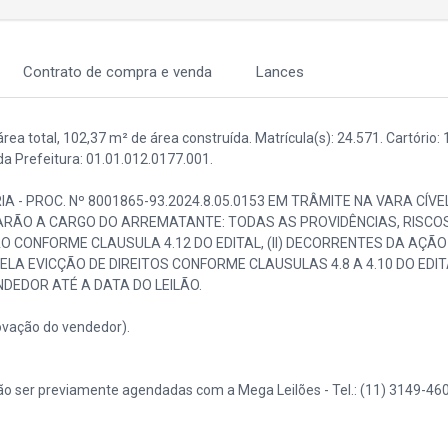
Contrato de compra e venda
Lances
ea total, 102,37 m² de área construída. Matrícula(s): 24.571. Cartório: 
Prefeitura: 01.01.012.0177.001.
IA - PROC. Nº 8001865-93.2024.8.05.0153 EM TRÂMITE NA VARA CÍVE
ARÃO A CARGO DO ARREMATANTE: TODAS AS PROVIDÊNCIAS, RISCOS
 CONFORME CLAUSULA 4.12 DO EDITAL, (II) DECORRENTES DA AÇÃO 
LA EVICÇÃO DE DIREITOS CONFORME CLAUSULAS 4.8 A 4.10 DO EDITA
DEDOR ATÉ A DATA DO LEILÃO.
vação do vendedor).
o ser previamente agendadas com a Mega Leilões - Tel.: (11) 3149-460