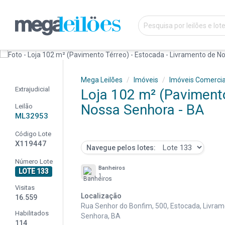
Mega Leilões
Imóveis
Imóveis Comercia
Extrajudicial
Loja 102 m² (Pavimento
Nossa Senhora - BA
Leilão
ML32953
Código Lote
X119447
Navegue pelos lotes:
Número Lote
Banheiros
LOTE 133
1
Visitas
Localização
16.559
Rua Senhor do Bonfim, 500, Estocada, Livra
Habilitados
Senhora, BA
114