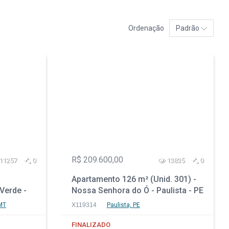
Ordenação
Padrão
R$ 209.600,00
11257
0
13835
0
Apartamento 126 m² (Unid. 301) -
Verde -
Nossa Senhora do Ó - Paulista - PE
MT
X119314
Paulista, PE
FINALIZADO