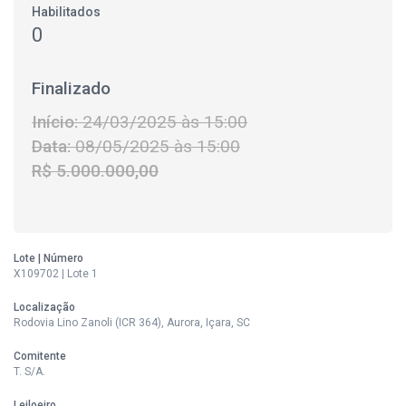
Habilitados
0
Finalizado
Início:
24/03/2025 às 15:00
Data:
08/05/2025 às 15:00
R$ 5.000.000,00
Lote | Número
X109702 | Lote 1
Localização
Rodovia Lino Zanoli (ICR 364), Aurora, Içara, SC
Comitente
T. S/A.
Leiloeiro