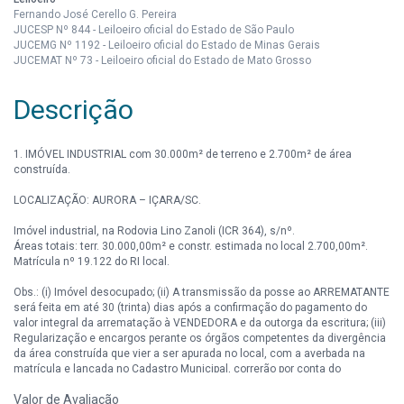
Fernando José Cerello G. Pereira
JUCESP Nº 844 - Leiloeiro oficial do Estado de São Paulo
JUCEMG Nº 1192 - Leiloeiro oficial do Estado de Minas Gerais
JUCEMAT Nº 73 - Leiloeiro oficial do Estado de Mato Grosso
Descrição
1. IMÓVEL INDUSTRIAL com 30.000m² de terreno e 2.700m² de área
construída.
LOCALIZAÇÃO: AURORA – IÇARA/SC.
Imóvel industrial, na Rodovia Lino Zanoli (ICR 364), s/nº.
Áreas totais: terr. 30.000,00m² e constr. estimada no local 2.700,00m².
Matrícula nº 19.122 do RI local.
Obs.: (i) Imóvel desocupado; (ii) A transmissão da posse ao ARREMATANTE
será feita em até 30 (trinta) dias após a confirmação do pagamento do
valor integral da arrematação à VENDEDORA e da outorga da escritura; (iii)
Regularização e encargos perante os órgãos competentes da divergência
da área construída que vier a ser apurada no local, com a averbada na
matrícula e lançada no Cadastro Municipal, correrão por conta do
Comprador.
Valor de Avaliação