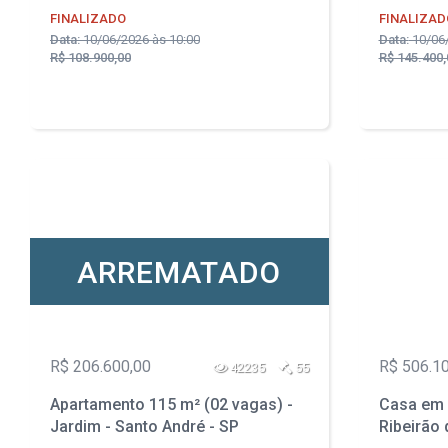
FINALIZADO
FINALIZAD
Data:
10/06/2026 às 10:00
Data:
10/06/
R$ 108.900,00
R$ 145.400,
ARREMATADO
R$ 206.600,00
R$ 506.1
42235
55
Apartamento 115 m² (02 vagas) -
Casa em 
Jardim - Santo André - SP
Ribeirão 