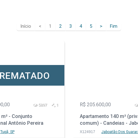
Início
<
1
2
3
4
5
>
Fim
REMATADO
00,00
R$ 205.600,00
5897
1
 m² - Conjunto
Apartamento 140 m² (priv
nal Antônio Pereira
comum) - Candeias - Jab
Tupã - SP
dos Guararapes - PE
Tupã, SP
X124917
Jaboatão Dos Guarar