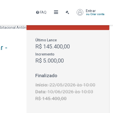
Entrar
FAQ
Leilão encerrado
ou Criar conta
R$ 145.400,00
Último Lance
r -
R$ 145.400,00
Incremento
R$ 5.000,00
Finalizado
Início:
22/05/2026 às 10:00
Data:
10/06/2026 às 10:03
R$ 145.400,00