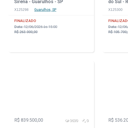
Sirena - Guarulhos - SP
do Sul - 
X125298
Guarulhos, SP
X125300
FINALIZADO
FINALIZAD
Data:
12/06/2026 às 15:00
Data:
12/06/
R$ 263.000,00
R$ 105.700,
R$ 839.500,00
R$ 536.2
3630
0