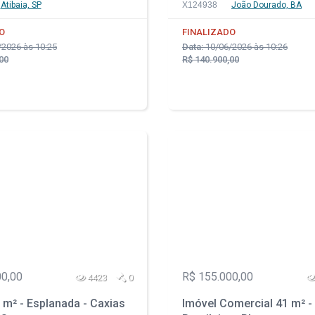
Atibaia, SP
X124938
João Dourado, BA
O
FINALIZADO
2026 às 10:25
Data:
10/06/2026 às 10:26
00
R$ 140.900,00
00,00
R$ 155.000,00
4423
0
m² - Esplanada - Caxias
Imóvel Comercial 41 m² - 