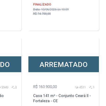
FINALIZADO
Data:
10/06/2026 às 10:09
R$ 74.700,00
ADO
ARREMATADO
R$ 163.900,00
3940
2
4511
1
oão
Casa 141 m² - Conjunto Ceará II -
Fortaleza - CE