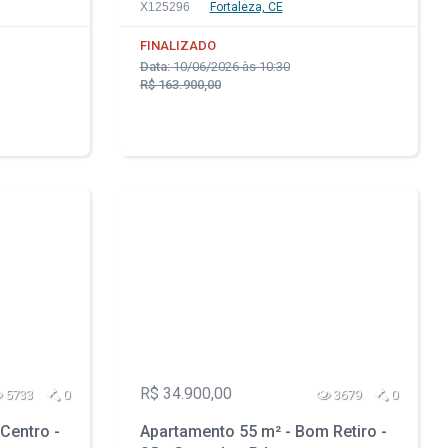
X125296
Fortaleza, CE
FINALIZADO
Data:
10/06/2026 às 10:30
R$ 163.900,00
R$ 34.900,00
5733
0
3679
0
Centro -
Apartamento 55 m² - Bom Retiro -