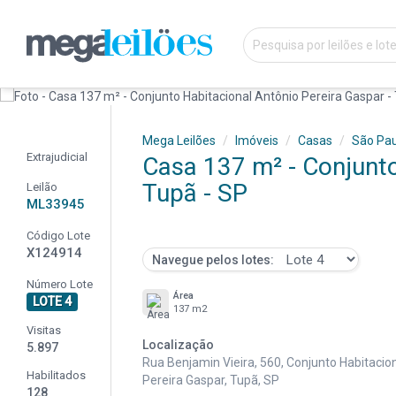
Mega Leilões
Imóveis
Casas
São Pau
Extrajudicial
Casa 137 m² - Conjunto
Tupã - SP
Leilão
ML33945
Código Lote
X124914
Navegue pelos lotes:
Número Lote
Área
LOTE 4
137 m2
Visitas
Localização
5.897
Rua Benjamin Vieira, 560, Conjunto Habitacio
Habilitados
Pereira Gaspar, Tupã, SP
128