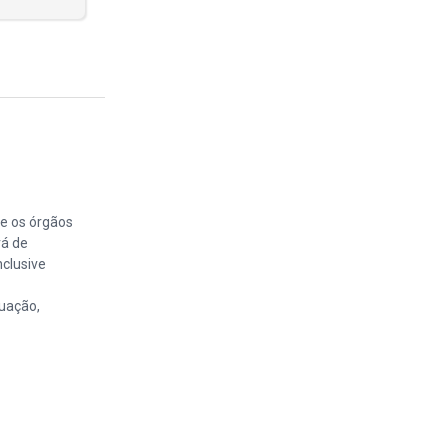
e os órgãos
rá de
nclusive
guação,