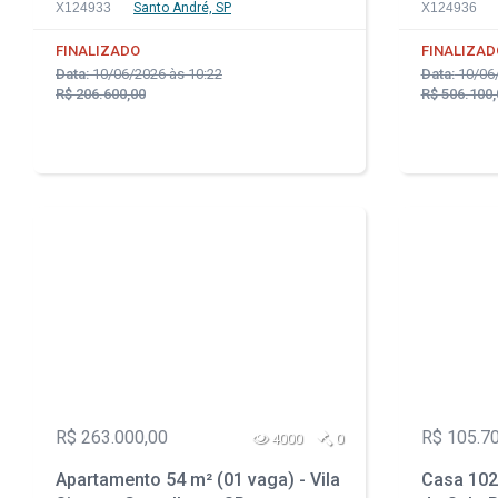
X124933
Santo André, SP
X124936
FINALIZADO
FINALIZAD
Data:
10/06/2026 às 10:22
Data:
10/06/
R$ 206.600,00
R$ 506.100,
R$ 263.000,00
R$ 105.7
4000
0
Apartamento 54 m² (01 vaga) - Vila
Casa 102 