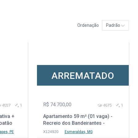
Ordenação
Padrão
ARREMATADO
R$ 74.700,00
4037
1
4675
1
ativa +
Apartamento 59 m² (01 vaga) -
oatão
Recreio dos Bandeirantes -
Esmeraldas - MG
apes, PE
X124920
Esmeraldas, MG