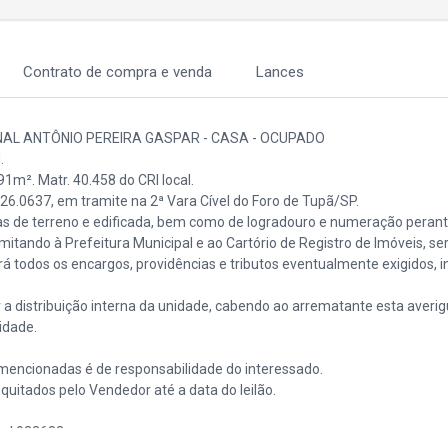
Contrato de compra e venda
Lances
NAL ANTÔNIO PEREIRA GASPAR - CASA - OCUPADO
.
1m². Matr. 40.458 do CRI local.
.26.0637, em tramite na 2ª Vara Cível do Foro de Tupã/SP.
as de terreno e edificada, bem como de logradouro e numeração perant
mitando à Prefeitura Municipal e ao Cartório de Registro de Imóveis, se
 todos os encargos, providências e tributos eventualmente exigidos, i
r a distribuição interna da unidade, cabendo ao arrematante esta averi
idade.
 mencionadas é de responsabilidade do interessado.
quitados pelo Vendedor até a data do leilão.
vel 922683