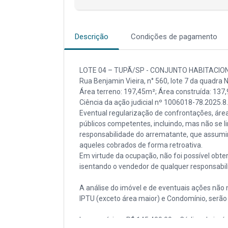
Descrição
Condições de pagamento
LOTE 04 – TUPÃ/SP - CONJUNTO HABITACIO
Rua Benjamin Vieira, n° 560, lote 7 da quadra N
Área terreno: 197,45m²; Área construída: 137,9
Ciência da ação judicial nº 1006018-78.2025.8
Eventual regularização de confrontações, áre
públicos competentes, incluindo, mas não se li
responsabilidade do arrematante, que assumirá
aqueles cobrados de forma retroativa.
Em virtude da ocupação, não foi possível obte
isentando o vendedor de qualquer responsabil
A análise do imóvel e de eventuais ações não
IPTU (exceto área maior) e Condomínio, serão 
Lance mínimo R$ 145.400,00 – Código do imó