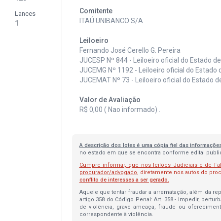
Comitente
Lances
ITAÚ UNIBANCO S/A
1
Leiloeiro
Fernando José Cerello G. Pereira
JUCESP Nº 844 - Leiloeiro oficial do Estado d
JUCEMG Nº 1192 - Leiloeiro oficial do Estado 
JUCEMAT Nº 73 - Leiloeiro oficial do Estado 
Valor de Avaliação
R$ 0,00 ( Nao informado) .
A descrição dos lotes é uma cópia fiel das informaçõe
no estado em que se encontra conforme edital publica
Cumpre informar, que nos leilões Judiciais e de Fa
procurador/advogado
, diretamente nos autos do pr
conflito de interesses a ser gerado.
Aquele que tentar fraudar a arrematação, além da repa
artigo 358 do Código Penal: Art. 358 - Impedir, pertur
de violência, grave ameaça, fraude ou oferecimen
correspondente à violência.