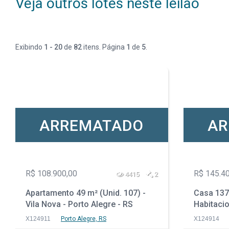
Veja outros lotes neste leilão
Exibindo
1 - 20
de
82
itens. Página
1
de
5
.
ARREMATADO
AR
R$ 108.900,00
R$ 145.4
4415
2
Apartamento 49 m² (Unid. 107) -
Casa 137
Vila Nova - Porto Alegre - RS
Habitacio
Gaspar - 
X124911
Porto Alegre, RS
X124914