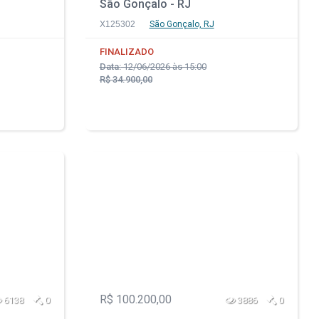
São Gonçalo - RJ
X125302
São Gonçalo, RJ
FINALIZADO
Data:
12/06/2026 às 15:00
R$ 34.900,00
R$ 100.200,00
6138
0
3886
0