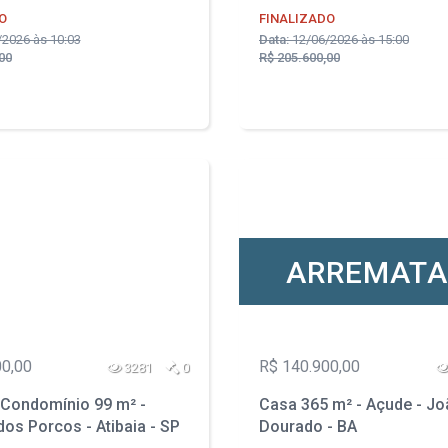
O
FINALIZADO
2026 às 10:03
Data:
12/06/2026 às 15:00
00
R$ 205.600,00
ARREMAT
00,00
R$ 140.900,00
3281
0
Condomínio 99 m² -
Casa 365 m² - Açude - J
dos Porcos - Atibaia - SP
Dourado - BA