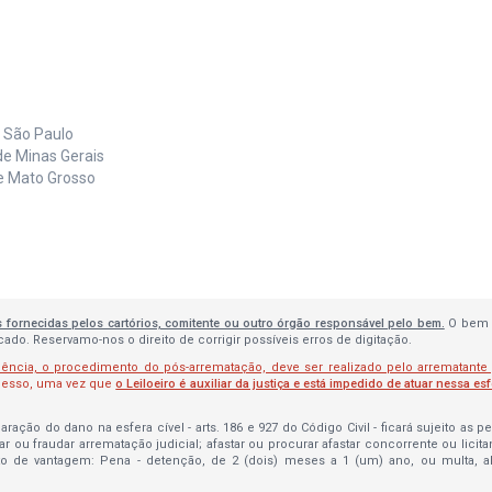
e São Paulo
de Minas Gerais
de Mato Grosso
s fornecidas pelos cartórios, comitente ou outro órgão responsável pelo bem.
O bem 
do. Reservamo-nos o direito de corrigir possíveis erros de digitação.
lência, o procedimento do pós-arrematação, deve ser realizado pelo arrematante
ocesso, uma vez que
o Leiloeiro é auxiliar da justiça e está impedido de atuar nessa es
ração do dano na esfera cível - arts. 186 e 927 do Código Civil - ficará sujeito as 
bar ou fraudar arrematação judicial; afastar ou procurar afastar concorrente ou licit
to de vantagem: Pena - detenção, de 2 (dois) meses a 1 (um) ano, ou multa, 