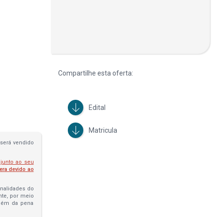
Compartilhe esta oferta:
Edital
Matricula
será vendido
 junto ao seu
fera devido ao
penalidades do
ante, por meio
além da pena