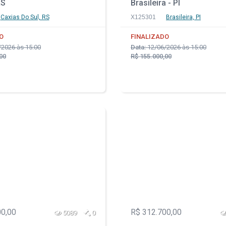
RS
Brasileira - PI
Caxias Do Sul, RS
X125301
Brasileira, PI
O
FINALIZADO
2026 às 15:00
Data:
12/06/2026 às 15:00
00
R$ 155.000,00
00,00
R$ 312.700,00
5089
0