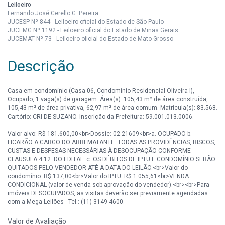
Leiloeiro
Fernando José Cerello G. Pereira
JUCESP Nº 844 - Leiloeiro oficial do Estado de São Paulo
JUCEMG Nº 1192 - Leiloeiro oficial do Estado de Minas Gerais
JUCEMAT Nº 73 - Leiloeiro oficial do Estado de Mato Grosso
Descrição
Casa em condomínio (Casa 06, Condomínio Residencial Oliveira I),
Ocupado, 1 vaga(s) de garagem. Área(s): 105,43 m² de área construída,
105,43 m² de área privativa, 62,97 m² de área comum. Matrícula(s): 83.568.
Cartório: CRI DE SUZANO. Inscrição da Prefeitura: 59.001.013.0006.
Valor alvo: R$ 181.600,00<br>Dossie: 02.21609<br>a. OCUPADO b.
FICARÃO A CARGO DO ARREMATANTE: TODAS AS PROVIDÊNCIAS, RISCOS,
CUSTAS E DESPESAS NECESSÁRIAS À DESOCUPAÇÃO CONFORME
CLAUSULA 4.12. DO EDITAL. c. OS DÉBITOS DE IPTU E CONDOMÍNIO SERÃO
QUITADOS PELO VENDEDOR ATÉ A DATA DO LEILÃO.<br>Valor do
condomínio: R$ 137,00<br>Valor do IPTU: R$ 1.055,61<br>VENDA
CONDICIONAL (valor de venda sob aprovação do vendedor).<br><br>Para
imóveis DESOCUPADOS, as visitas deverão ser previamente agendadas
com a Mega Leilões - Tel.: (11) 3149-4600.
Valor de Avaliação