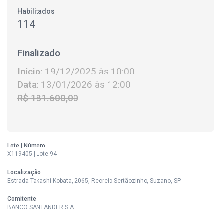
Habilitados
114
Finalizado
Início:
19/12/2025 às 10:00
Data:
13/01/2026 às 12:00
R$ 181.600,00
Lote | Número
X119405 | Lote 94
Localização
Estrada Takashi Kobata, 2065, Recreio Sertãozinho, Suzano, SP
Comitente
BANCO SANTANDER S.A.