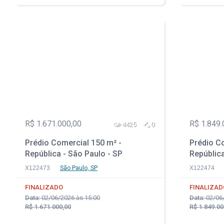
R$ 1.671.000,00
R$ 1.849.
4425
0
Prédio Comercial 150 m² -
Prédio Co
República - São Paulo - SP
República
X122473
São Paulo, SP
X122474
FINALIZADO
FINALIZAD
Data:
02/06/2026 às 15:00
Data:
02/06/
R$ 1.671.000,00
R$ 1.849.00