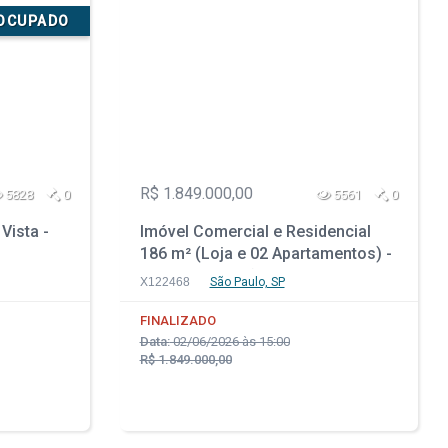
SOCUPADO
R$ 1.849.000,00
5828
0
5561
0
Vista -
Imóvel Comercial e Residencial
186 m² (Loja e 02 Apartamentos) -
Bom Retiro - São Paulo - SP
X122468
São Paulo, SP
FINALIZADO
Data:
02/06/2026 às 15:00
R$ 1.849.000,00