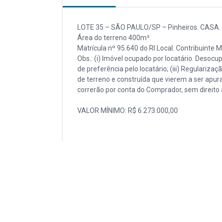
LOTE 35 – SÃO PAULO/SP – Pinheiros. CASA. R
Área do terreno 400m².
Matrícula nº 95.640 do RI Local. Contribuinte 
Obs.: (i) Imóvel ocupado por locatário. Desocu
de preferência pelo locatário; (iii) Regulari
de terreno e construída que vierem a ser apur
correrão por conta do Comprador, sem direito
VALOR MÍNIMO: R$ 6.273.000,00