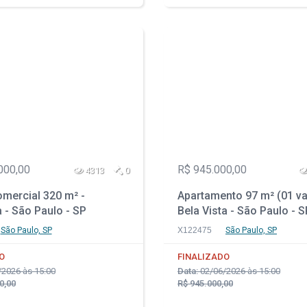
000,00
R$ 945.000,00
4313
0
mercial 320 m² -
Apartamento 97 m² (01 va
 - São Paulo - SP
Bela Vista - São Paulo - S
São Paulo, SP
X122475
São Paulo, SP
O
FINALIZADO
2026 às 15:00
Data:
02/06/2026 às 15:00
0,00
R$ 945.000,00