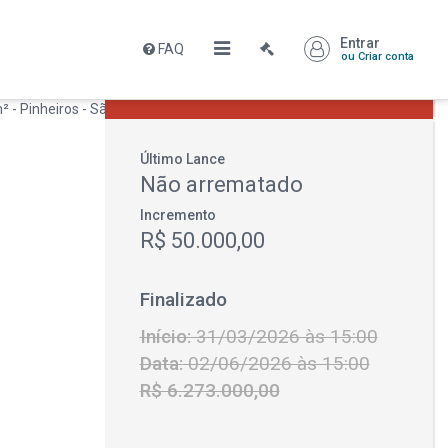
Entrar
FAQ
Leilão encerrado
ou Criar conta
R$ 6.273.000,00
Último Lance
Não arrematado
Incremento
R$ 50.000,00
Finalizado
Início:
31/03/2026 às 15:00
Data:
02/06/2026 às 15:00
R$ 6.273.000,00