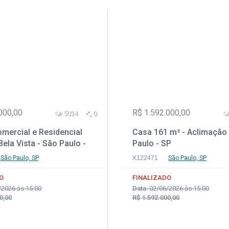
000,00
R$ 1.592.000,00
5034
0
mercial e Residencial
Casa 161 m² - Aclimação 
Bela Vista - São Paulo -
Paulo - SP
São Paulo, SP
X122471
São Paulo, SP
O
FINALIZADO
2026 às 15:00
Data:
02/06/2026 às 15:00
0,00
R$ 1.592.000,00