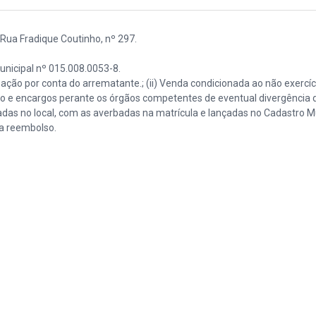
ua Fradique Coutinho, nº 297.
Municipal nº 015.008.0053-8.
pação por conta do arrematante.; (ii) Venda condicionada ao não exercíci
zação e encargos perante os órgãos competentes de eventual divergência 
adas no local, com as averbadas na matrícula e lançadas no Cadastro Mu
 a reembolso.