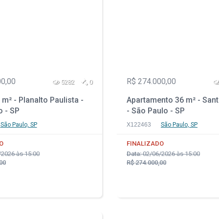
00,00
R$ 274.000,00
5282
0
m² - Planalto Paulista -
Apartamento 36 m² - Sant
o - SP
- São Paulo - SP
São Paulo, SP
X122463
São Paulo, SP
O
FINALIZADO
2026 às 15:00
Data:
02/06/2026 às 15:00
00
R$ 274.000,00