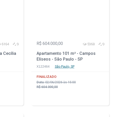
R$ 604.000,00
6164
0
5368
0
a Cecília
Apartamento 101 m² - Campos
Elíseos - São Paulo - SP
X122464
São Paulo, SP
FINALIZADO
Data:
02/06/2026 às 15:00
R$ 604.000,00