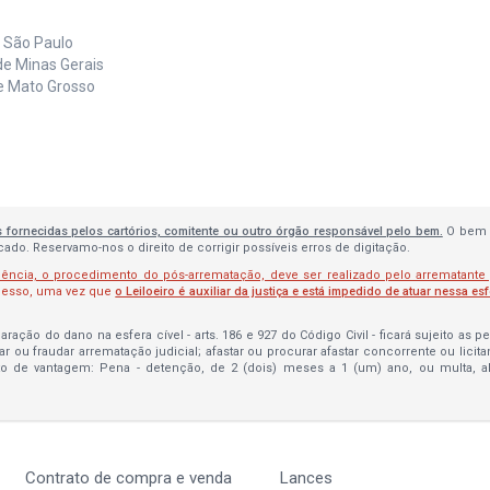
e São Paulo
de Minas Gerais
de Mato Grosso
s fornecidas pelos cartórios, comitente ou outro órgão responsável pelo bem.
O bem 
do. Reservamo-nos o direito de corrigir possíveis erros de digitação.
lência, o procedimento do pós-arrematação, deve ser realizado pelo arrematante
ocesso, uma vez que
o Leiloeiro é auxiliar da justiça e está impedido de atuar nessa es
ração do dano na esfera cível - arts. 186 e 927 do Código Civil - ficará sujeito as 
bar ou fraudar arrematação judicial; afastar ou procurar afastar concorrente ou licit
to de vantagem: Pena - detenção, de 2 (dois) meses a 1 (um) ano, ou multa, 
Contrato de compra e venda
Lances