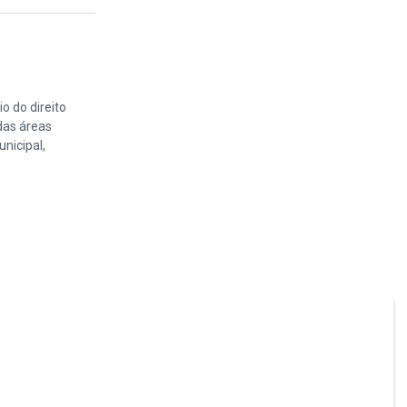
o do direito
das áreas
nicipal,