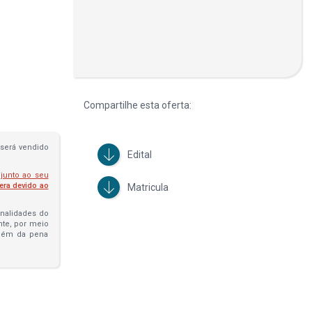
Compartilhe esta oferta:
será vendido
Edital
 junto ao seu
fera devido ao
Matricula
penalidades do
ante, por meio
além da pena