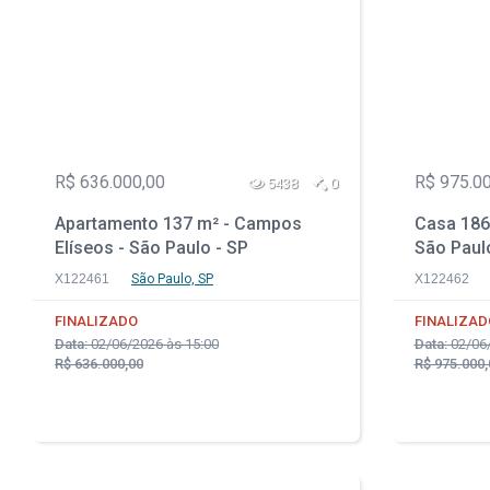
R$ 636.000,00
R$ 975.0
5438
0
Apartamento 137 m² - Campos
Casa 186 
Elíseos - São Paulo - SP
São Paul
X122461
São Paulo, SP
X122462
FINALIZADO
FINALIZAD
Data:
02/06/2026 às 15:00
Data:
02/06/
R$ 636.000,00
R$ 975.000,