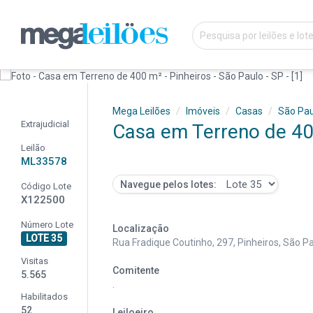
Mega Leilões
Imóveis
Casas
São Pau
Extrajudicial
Casa em Terreno de 400
Leilão
ML33578
Navegue pelos lotes:
Código Lote
X122500
Número Lote
Localização
LOTE 35
Rua Fradique Coutinho, 297, Pinheiros, São Pa
Visitas
Comitente
5.565
.
Habilitados
52
Leiloeiro