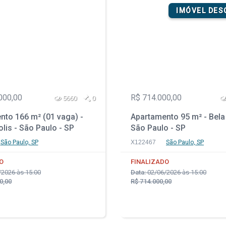
IMÓVEL DE
000,00
R$ 714.000,00
5660
0
nto 166 m² (01 vaga) -
Apartamento 95 m² - Bela 
lis - São Paulo - SP
São Paulo - SP
São Paulo, SP
X122467
São Paulo, SP
O
FINALIZADO
2026 às 15:00
Data:
02/06/2026 às 15:00
0,00
R$ 714.000,00