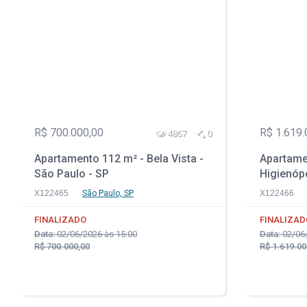
R$ 700.000,00
R$ 1.619.
4867
0
Apartamento 112 m² - Bela Vista -
Apartame
São Paulo - SP
Higienópo
X122465
São Paulo, SP
X122466
FINALIZADO
FINALIZAD
Data:
02/06/2026 às 15:00
Data:
02/06/
R$ 700.000,00
R$ 1.619.00