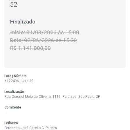
52
Finalizado
Início:
31/03/2026 às 15:00
Data:
02/06/2026 às 15:00
R$ 1.141.000,00
Lote | Número
X122496 | Lote 32
Localização
Rua Coronel Melo de Oliveira, 1116, Perdizes, São Paulo, SP
Comitente
.
Leiloeiro
Fernando José Cerello G. Pereira