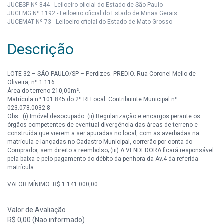
JUCESP Nº 844 - Leiloeiro oficial do Estado de São Paulo
JUCEMG Nº 1192 - Leiloeiro oficial do Estado de Minas Gerais
JUCEMAT Nº 73 - Leiloeiro oficial do Estado de Mato Grosso
Descrição
LOTE 32 – SÃO PAULO/SP – Perdizes. PREDIO. Rua Coronel Mello de
Oliveira, nº 1.116.
Área do terreno 210,00m².
Matrícula nº 101.845 do 2º RI Local. Contribuinte Municipal nº
023.078.0032-8
Obs.: (i) Imóvel desocupado. (ii) Regularização e encargos perante os
órgãos competentes de eventual divergência das áreas de terreno e
construída que vierem a ser apuradas no local, com as averbadas na
matrícula e lançadas no Cadastro Municipal, correrão por conta do
Comprador, sem direito a reembolso; (iii) A VENDEDORA ficará responsável
pela baixa e pelo pagamento do débito da penhora da Av.4 da referida
matrícula.
VALOR MÍNIMO: R$ 1.141.000,00
Valor de Avaliação
R$ 0,00 (Nao informado) .