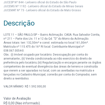
JUCESP Nº 844 - Leiloeiro oficial do Estado de São Paulo
JUCEMG Nº 1192 - Leiloeiro oficial do Estado de Minas Gerais
JUCEMAT Nº 73 - Leiloeiro oficial do Estado de Mato Grosso
Descrição
LOTE 11 – SÃO PAULO/SP – Bairro Aclimação. CASA. Rua Salvador Corrêa,
nº 211 – Parte dos Lts. 11 e 12 da Qd. “D” do Morro da Aclimação.
Áreas totais: terr. 132,50m² e const. estimada no local 161,00m².
Matrícula nº 115.475 do 16º RI local. Contribuinte Municipal nº
038.067.0054-0.
Obs.: (i) Imóvel ocupado por locatário. Desocupação por conta do
arrematante.; (ii) Venda condicionada ao não exercício do direito de
preferência pelo locatário; (iii) Regularização e encargos perante os órgãos
competentes de eventual divergência das áreas de terreno e construída
que vierem a ser apuradas no local, com as averbadas na matrícula e
lançadas no Cadastro Municipal, correrão por conta do Comprador, sem
direito a reembolso.
VALOR MÍNIMO: R$ 1.592.000,00
Valor de Avaliação
R$ 0,00 (Nao informado) .