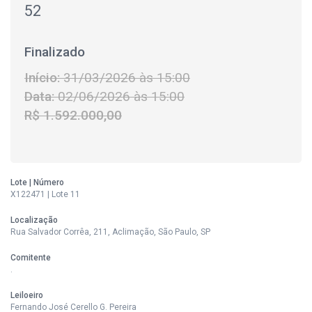
52
Finalizado
Início:
31/03/2026 às 15:00
Data:
02/06/2026 às 15:00
R$ 1.592.000,00
Lote | Número
X122471 | Lote 11
Localização
Rua Salvador Corrêa, 211, Aclimação, São Paulo, SP
Comitente
.
Leiloeiro
Fernando José Cerello G. Pereira