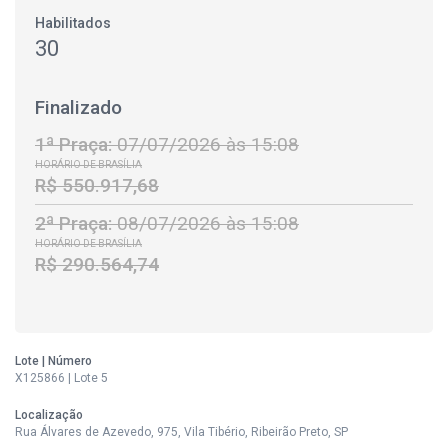
Habilitados
30
Finalizado
1ª Praça:
07/07/2026 às 15:08
HORÁRIO DE BRASÍLIA
R$ 550.917,68
2ª Praça:
08/07/2026 às 15:08
HORÁRIO DE BRASÍLIA
R$ 290.564,74
Lote | Número
X125866 | Lote 5
Localização
Rua Álvares de Azevedo, 975, Vila Tibério, Ribeirão Preto, SP