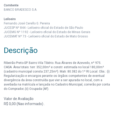
Comitente
BANCO BRADESCO S.A.
Leiloeiro
Fernando José Cerello G. Pereira
JUCESP Nº 844 - Leiloeiro oficial do Estado de São Paulo
JUCEMG Nº 1192 - Leiloeiro oficial do Estado de Minas Gerais
JUCEMAT Nº 73 - Leiloeiro oficial do Estado de Mato Grosso
Descrição
Ribeirão Preto-SP. Bairro Vila Tibério. Rua Álvares de Azevedo, nº 975.
CASA. Área totais: terr. 352,00m² e constr. estimada no local 180,00m²
(cadastro municipal consta 237,25m²). Matr. 80.382 do 1º RI Local. Obs.: (i)
Regularização e encargos perante os órgãos competentes de eventual
divergência da área construída que vier a ser apurada no local, com a
averbada na matrícula e lançada no Cadastro Municipal, correrão por conta
do Comprador; (ii) Ocupada (AF).
Valor de Avaliação
R$ 0,00 (Nao informado) .