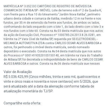
MATRÍCULA Nº 3.052 DO CARTÓRIO DE REGISTRO DE IMÓVEIS DA
COMARCA DE ITATIBA/SP - IMÓVEL: Lote de terreno sob nº 2 da Quadra K,
com frente para a Rua 10 do loteamento "Jardim Nova Itatiba", perímetro
urbano desta cidade e comarca de Itatiba, medindo 12 m na frente e nos
fundos, por 35 m de extensão da frente aos fundos, de ambos os lados,
confrontando do lado esquerdo com o lote 1, do lado direito com o lote 3 e
nos fundos com o lote 60. Consta na Av.03 desta matrícula que nos autos
da ação de Execução Civil, Processo nº 1000785-24.2013.8.26.0281, em
trâmite na 2ª Vara Cível de Itatiba/SP, requerida por SS ELETRODIESEL -
MECANICA AUTOMOTIVA LTDA contra CARLOS CESAR ALVES BARBOSA e
outros, foi penhorado o imóvel desta matrícula, sendo nomeado
depositário o executado. Consta na Av.04 desta matrícula que nos autos
do Processo nº 00014193520105150140, em trâmite na Vara do Trabalho
de Atibaia/SP, foi decretada a indisponibilidade de bens de CARLOS CESAR
ALVES BARBOSA e outros. Consta na Av.06 desta matrícula que nesses
autos foi reconhecido o direito real de habitação em favor de LEONILDA
Valor de Avaliação
CORCELLI ALVES BARBOSA.
R$ 5.036.425,99 (Cinco milhões, trinta e seis mil, quatrocentos e
MATRÍCULA Nº 3.053 DO CARTÓRIO DE REGISTRO DE IMÓVEIS DA
vinte e cinco reais e noventa e nove centavos) em 5/2026, que
COMARCA DE ITATIBA/SP - IMÓVEL: Lote de terreno sob nº 3 da quadra K,
será atualizado até a data da alienação conforme tabela de
com frente para a Rua 10, no loteamento "Jardim Nova Itatiba", perímetro
atualização monetária do TJ/SP.
urbano desta cidade e comarca de Itatiba, medindo 12 m na frente e nos
fundos, por 35 m de extensão da frente aos fundos de ambos os lados,
confrontando do lado esquerdo com o lote 2, do lado direito com o lote 4 e
Compartilhe esta oferta:
nos fundos com o lote 59. Consta na Av.04 desta matrícula que nos autos