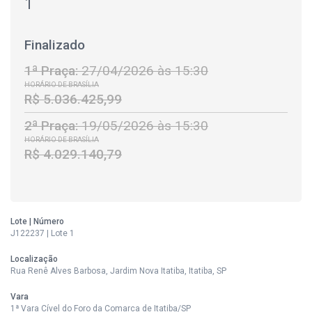
1
Finalizado
1ª Praça:
27/04/2026 às 15:30
HORÁRIO DE BRASÍLIA
R$ 5.036.425,99
2ª Praça:
19/05/2026 às 15:30
HORÁRIO DE BRASÍLIA
R$ 4.029.140,79
Lote | Número
J122237 | Lote 1
Localização
Rua Renê Alves Barbosa, Jardim Nova Itatiba, Itatiba, SP
Vara
1ª Vara Cível do Foro da Comarca de Itatiba/SP