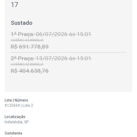
17
Sustado
1ª Praça:
06/07/2026 às 15:01
HORÁRIO DE BRASÍLIA
R$ 691.778,89
2ª Praça:
13/07/2026 às 15:01
HORÁRIO DE BRASÍLIA
R$ 404.638,76
Lote | Número
X125669 | Lote 2
Localização
Indaiatuba, SP
Comitente