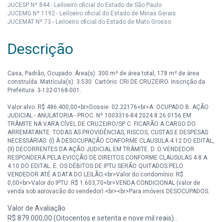
JUCESP Nº 844 - Leiloeiro oficial do Estado de São Paulo
JUCEMG Nº 1192 - Leiloeiro oficial do Estado de Minas Gerais
JUCEMAT Nº 73 - Leiloeiro oficial do Estado de Mato Grosso
Descrição
Casa, Padrão, Ocupado. Área(s): 300 m² de área total, 178 m² de área
construída. Matrícula(s): 3.530. Cartório: CRI DE CRUZEIRO. Inscrição da
Prefeitura: 3-132-0168-001.
Valor alvo: R$ 486.400,00<br>Dossie: 02.22176<br>A. OCUPADO B. AÇÃO
JUDICIAL - ANULATORIA - PROC. Nº 1003316-84.2024.8.26.0156 EM
TRÂMITE NA VARA CÍVEL DE CRUZEIRO/SP C. FICARÃO A CARGO DO
ARREMATANTE: TODAS AS PROVIDÊNCIAS, RISCOS, CUSTAS E DESPESAS
NECESSÁRIAS: (I) À DESOCUPAÇÃO CONFORME CLAUSULA 4.12 DO EDITAL,
(II) DECORRENTES DA AÇÃO JUDICIAL EM TRÂMITE. D. O VENDEDOR
RESPONDERÁ PELA EVICÇÃO DE DIREITOS CONFORME CLAUSULAS 4.8 A
4.10 DO EDITAL. E. OS DÉBITOS DE IPTU SERÃO QUITADOS PELO
VENDEDOR ATÉ A DATA DO LEILÃO.<br>Valor do condomínio: R$
0,00<br>Valor do IPTU: R$ 1.603,70<br>VENDA CONDICIONAL (valor de
venda sob aprovação do vendedor).<br><br>Para imóveis DESOCUPADOS,
as visitas deverão ser previamente agendadas com a Mega Leilões - Tel.:
Valor de Avaliação
(11) 3149-4600.
R$ 879.000,00 (Oitocentos e setenta e nove mil reais) .