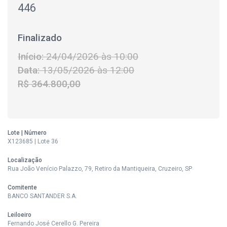
446
Finalizado
Início:
24/04/2026 às 10:00
Data:
13/05/2026 às 12:00
R$ 364.800,00
Lote | Número
X123685 | Lote 36
Localização
Rua João Venício Palazzo, 79, Retiro da Mantiqueira, Cruzeiro, SP
Comitente
BANCO SANTANDER S.A.
Leiloeiro
Fernando José Cerello G. Pereira