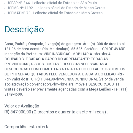
JUCESP Nº 844 - Leiloeiro oficial do Estado de São Paulo
JUCEMG Nº 1192 - Leiloeiro oficial do Estado de Minas Gerais
JUCEMAT Nº 73 - Leiloeiro oficial do Estado de Mato Grosso
Descrição
Casa, Padrão, Ocupado, 1 vaga(s) de garagem. Área(s): 308 de área total,
181,96 de área construída. Matrícula(s): 85.635. Cartório: 1 CRI DE AVARE.
Inscrição da Prefeitura: VIDE INSCRICAO IMOBILIARIA. <br><br>A.
OCUPADO.B. FICARAO A CARGO DO ARREMATANTE: TODAS AS
PROVIDENCIAS, RISCOS, CUSTAS E DESPESAS NECESSARIAS A
DESOCUPACAO CONFORME ITENS 4.14. 4.14.1 DO EDITAL..C. OS DEBITOS
DE IPTU SERAO QUITADOS PELO VENDEDOR ATE A DATA DO LEILAO..<br>
<br>Valor do IPTU: R$ 1.044,80<br>VENDA CONDICIONAL (valor de venda
sob aprovação do vendedor).<br><br>Para imóveis DESOCUPADOS, as
visitas deverão ser previamente agendadas com a Mega Leilões - Tel.: (11)
3149-4600.
Valor de Avaliação
R$ 847.000,00 (Oitocentos e quarenta e sete mil reais) .
Compartilhe esta oferta: