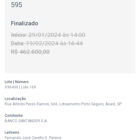
595
Finalizado
Início:
29/01/2024 às 14:00
Data:
19/02/2024 às 16:44
R$ 462.600,00
Lote | Número
X96430 | Lote 169
Localização
Rua Arlindo Peres Ramos, 666, Loteamento Porto Seguro, Avaré, SP
Comitente
BANCO SANTANDER S.A.
Leiloeiro
Fernando José Cerello G. Pereira