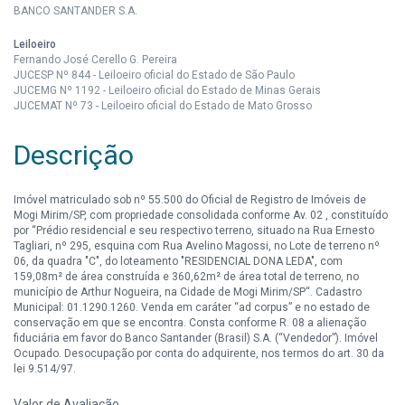
BANCO SANTANDER S.A.
Leiloeiro
Fernando José Cerello G. Pereira
JUCESP Nº 844 - Leiloeiro oficial do Estado de São Paulo
JUCEMG Nº 1192 - Leiloeiro oficial do Estado de Minas Gerais
JUCEMAT Nº 73 - Leiloeiro oficial do Estado de Mato Grosso
Descrição
Imóvel matriculado sob nº 55.500 do Oficial de Registro de Imóveis de
Mogi Mirim/SP, com propriedade consolidada conforme Av. 02 , constituído
por “Prédio residencial e seu respectivo terreno, situado na Rua Ernesto
Tagliari, nº 295, esquina com Rua Avelino Magossi, no Lote de terreno nº
06, da quadra "C", do loteamento "RESIDENCIAL DONA LEDA", com
159,08m² de área construída e 360,62m² de área total de terreno, no
município de Arthur Nogueira, na Cidade de Mogi Mirim/SP“. Cadastro
Municipal: 01.1290.1260. Venda em caráter “ad corpus” e no estado de
conservação em que se encontra. Consta conforme R. 08 a alienação
fiduciária em favor do Banco Santander (Brasil) S.A. (“Vendedor”). Imóvel
Ocupado. Desocupação por conta do adquirente, nos termos do art. 30 da
lei 9.514/97.
Valor de Avaliação