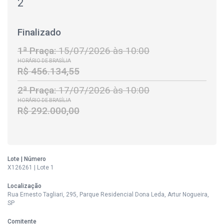
2
Finalizado
1ª Praça:
15/07/2026 às 10:00
HORÁRIO DE BRASÍLIA
R$ 456.134,55
2ª Praça:
17/07/2026 às 10:00
HORÁRIO DE BRASÍLIA
R$ 292.000,00
Lote | Número
X126261 | Lote 1
Localização
Rua Ernesto Tagliari, 295, Parque Residencial Dona Leda, Artur Nogueira,
SP
Comitente