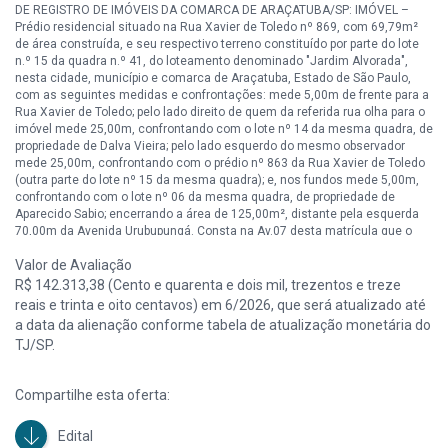
DE REGISTRO DE IMÓVEIS DA COMARCA DE ARAÇATUBA/SP: IMÓVEL –
Prédio residencial situado na Rua Xavier de Toledo nº 869, com 69,79m²
de área construída, e seu respectivo terreno constituído por parte do lote
n.º 15 da quadra n.º 41, do loteamento denominado "Jardim Alvorada",
nesta cidade, município e comarca de Araçatuba, Estado de São Paulo,
com as seguintes medidas e confrontações: mede 5,00m de frente para a
Rua Xavier de Toledo; pelo lado direito de quem da referida rua olha para o
imóvel mede 25,00m, confrontando com o lote nº 14 da mesma quadra, de
propriedade de Dalva Vieira; pelo lado esquerdo do mesmo observador
mede 25,00m, confrontando com o prédio nº 863 da Rua Xavier de Toledo
(outra parte do lote nº 15 da mesma quadra); e, nos fundos mede 5,00m,
confrontando com o lote nº 06 da mesma quadra, de propriedade de
Aparecido Sabio; encerrando a área de 125,00m², distante pela esquerda
70,00m da Avenida Urubupungá. Consta na Av.07 desta matrícula que o
imóvel desta matrícula foi reservado em usufruto vitalício em favor de JENI
Valor de Avaliação
ALVES DONADELI.
R$ 142.313,38 (Cento e quarenta e dois mil, trezentos e treze
Por este edital fica intimada o executado da designação supra na hipótese
reais e trinta e oito centavos) em 6/2026, que será atualizado até
de não ser encontrado na intimação pessoal
a data da alienação conforme tabela de atualização monetária do
TJ/SP.
Compartilhe esta oferta:
Edital