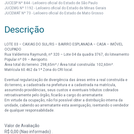
JUCESP Nº 844 - Leiloeiro oficial do Estado de São Paulo
JUCEMG Nº 1192 - Leiloeiro oficial do Estado de Minas Gerais
JUCEMAT Nº 73 - Leiloeiro oficial do Estado de Mato Grosso
Descrição
LOTE 03 – CAXIAS DO SUL/RS – BAIRRO ESPLANADA – CASA – IMÓVEL
OCUPADO
Rua Valdemira Raymundi, nº 320 – Lote 04 da quadra 3767, do loteamento
Popular nº 09 – Aeroporto.
Área total do terreno: 298,65m² / Área total construída: 102,60m².
Matrícula 60.462 da 1ª Zona do CRI local.
Eventual regularização de divergência das áreas entre a real construída e
do terreno, a cadastrada na prefeitura e a cadastrada na matrícula,
assumindo providências, seus custos e eventuais tributos cobrados
retroativamente pelo órgão, ficarão a cargo do arrematante.
Em virtude da ocupação, não foi possível obter a distribuição interna da
unidade, cabendo ao arrematante esta averiguação, isentando o vendedor
de qualquer responsabilidade.
A análise do imóvel e de eventuais ações não mencionadas é de
Valor de Avaliação
responsabilidade do interessado.
IPTU (exceto área maior) e Condomínio, serão quitados pelo Vendedor até
R$ 0,00 (Nao informado) .