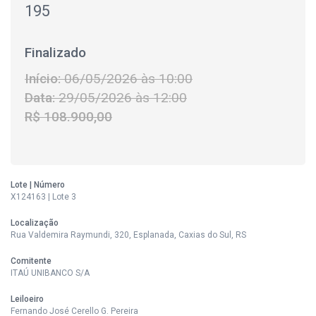
195
Finalizado
Início:
06/05/2026 às 10:00
Data:
29/05/2026 às 12:00
R$ 108.900,00
Lote | Número
X124163 | Lote 3
Localização
Rua Valdemira Raymundi, 320, Esplanada, Caxias do Sul, RS
Comitente
ITAÚ UNIBANCO S/A
Leiloeiro
Fernando José Cerello G. Pereira