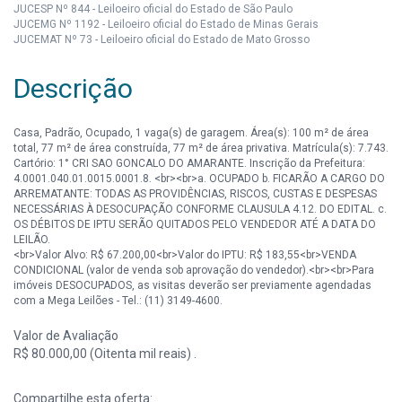
JUCESP Nº 844 - Leiloeiro oficial do Estado de São Paulo
JUCEMG Nº 1192 - Leiloeiro oficial do Estado de Minas Gerais
JUCEMAT Nº 73 - Leiloeiro oficial do Estado de Mato Grosso
Descrição
Casa, Padrão, Ocupado, 1 vaga(s) de garagem. Área(s): 100 m² de área
total, 77 m² de área construída, 77 m² de área privativa. Matrícula(s): 7.743.
Cartório: 1° CRI SAO GONCALO DO AMARANTE. Inscrição da Prefeitura:
4.0001.040.01.0015.0001.8. <br><br>a. OCUPADO b. FICARÃO A CARGO DO
ARREMATANTE: TODAS AS PROVIDÊNCIAS, RISCOS, CUSTAS E DESPESAS
NECESSÁRIAS À DESOCUPAÇÃO CONFORME CLAUSULA 4.12. DO EDITAL. c.
OS DÉBITOS DE IPTU SERÃO QUITADOS PELO VENDEDOR ATÉ A DATA DO
LEILÃO.
<br>Valor Alvo: R$ 67.200,00<br>Valor do IPTU: R$ 183,55<br>VENDA
CONDICIONAL (valor de venda sob aprovação do vendedor).<br><br>Para
imóveis DESOCUPADOS, as visitas deverão ser previamente agendadas
com a Mega Leilões - Tel.: (11) 3149-4600.
Valor de Avaliação
R$ 80.000,00 (Oitenta mil reais) .
Compartilhe esta oferta: