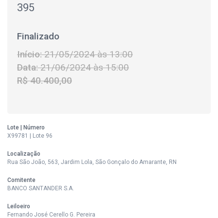
395
Finalizado
Início:
21/05/2024 às 13:00
Data:
21/06/2024 às 15:00
R$ 40.400,00
Lote | Número
X99781 | Lote 96
Localização
Rua São João, 563, Jardim Lola, São Gonçalo do Amarante, RN
Comitente
BANCO SANTANDER S.A.
Leiloeiro
Fernando José Cerello G. Pereira