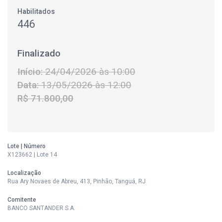
Habilitados
446
Finalizado
Início:
24/04/2026 às 10:00
Data:
13/05/2026 às 12:00
R$ 71.800,00
Lote | Número
X123662 | Lote 14
Localização
Rua Ary Novaes de Abreu, 413, Pinhão, Tanguá, RJ
Comitente
BANCO SANTANDER S.A.