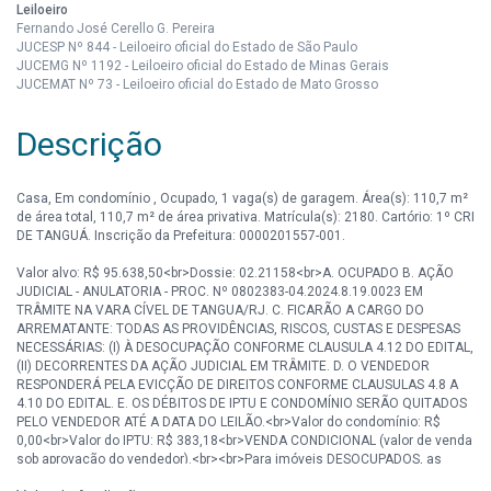
Leiloeiro
Fernando José Cerello G. Pereira
JUCESP Nº 844 - Leiloeiro oficial do Estado de São Paulo
JUCEMG Nº 1192 - Leiloeiro oficial do Estado de Minas Gerais
JUCEMAT Nº 73 - Leiloeiro oficial do Estado de Mato Grosso
Descrição
Casa, Em condomínio , Ocupado, 1 vaga(s) de garagem. Área(s): 110,7 m²
de área total, 110,7 m² de área privativa. Matrícula(s): 2180. Cartório: 1º CRI
DE TANGUÁ. Inscrição da Prefeitura: 0000201557-001.
Valor alvo: R$ 95.638,50<br>Dossie: 02.21158<br>A. OCUPADO B. AÇÃO
JUDICIAL - ANULATORIA - PROC. Nº 0802383-04.2024.8.19.0023 EM
TRÂMITE NA VARA CÍVEL DE TANGUA/RJ. C. FICARÃO A CARGO DO
ARREMATANTE: TODAS AS PROVIDÊNCIAS, RISCOS, CUSTAS E DESPESAS
NECESSÁRIAS: (I) À DESOCUPAÇÃO CONFORME CLAUSULA 4.12 DO EDITAL,
(II) DECORRENTES DA AÇÃO JUDICIAL EM TRÂMITE. D. O VENDEDOR
RESPONDERÁ PELA EVICÇÃO DE DIREITOS CONFORME CLAUSULAS 4.8 A
4.10 DO EDITAL. E. OS DÉBITOS DE IPTU E CONDOMÍNIO SERÃO QUITADOS
PELO VENDEDOR ATÉ A DATA DO LEILÃO.<br>Valor do condomínio: R$
0,00<br>Valor do IPTU: R$ 383,18<br>VENDA CONDICIONAL (valor de venda
sob aprovação do vendedor).<br><br>Para imóveis DESOCUPADOS, as
visitas deverão ser previamente agendadas com a Mega Leilões - Tel.: (11)