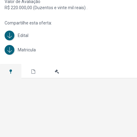
Valor de Avaliação
3149-4600.
R$ 220.000,00 (Duzentos e vinte mil reais) .
Compartilhe esta oferta:
Edital
Matricula