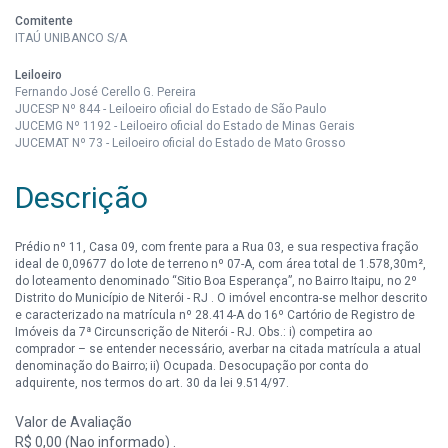
Comitente
ITAÚ UNIBANCO S/A
Leiloeiro
Fernando José Cerello G. Pereira
JUCESP Nº 844 - Leiloeiro oficial do Estado de São Paulo
JUCEMG Nº 1192 - Leiloeiro oficial do Estado de Minas Gerais
JUCEMAT Nº 73 - Leiloeiro oficial do Estado de Mato Grosso
Descrição
Prédio nº 11, Casa 09, com frente para a Rua 03, e sua respectiva fração
ideal de 0,09677 do lote de terreno nº 07-A, com área total de 1.578,30m²,
do loteamento denominado “Sitio Boa Esperança”, no Bairro Itaipu, no 2º
Distrito do Município de Niterói - RJ . O imóvel encontra-se melhor descrito
e caracterizado na matrícula nº 28.414-A do 16º Cartório de Registro de
Imóveis da 7ª Circunscrição de Niterói - RJ. Obs.: i) competira ao
comprador – se entender necessário, averbar na citada matrícula a atual
denominação do Bairro; ii) Ocupada. Desocupação por conta do
adquirente, nos termos do art. 30 da lei 9.514/97.
Valor de Avaliação
R$ 0,00 (Nao informado) .