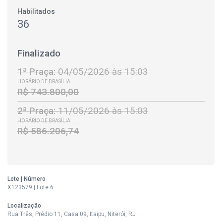
Habilitados
36
Finalizado
1ª Praça:
04/05/2026 às 15:03
HORÁRIO DE BRASÍLIA
R$ 743.800,00
2ª Praça:
11/05/2026 às 15:03
HORÁRIO DE BRASÍLIA
R$ 586.206,74
Lote | Número
X123579 | Lote 6
Localização
Rua Três, Prédio 11, Casa 09, Itaipu, Niterói, RJ