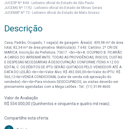
JUCESP Nº 844 - Leiloeiro oficial do Estado de São Paulo
JUCEMG Nº 1192 - Leiloeiro oficial do Estado de Minas Gerais
JUCEMAT Nº 73 - Leiloeiro oficial do Estado de Mato Grosso
Descrição
Casa, Padrão, Ocupado, 1 vaga(s) de garagem. Área(s): 439,98 m² de área
total, 82,34 m² de área privativa. Matrícula(s): 7.643. Cartório: 2º CRI DE
MARICA. Inscrição da Prefeitura: 73617. <br><br>A. OCUPADO B. FICARÃO
A CARGO DO ARREMATANTE: TODAS AS PROVIDÊNCIAS, RISCOS, CUSTAS
E DESPESAS NECESSÁRIAS À DESOCUPAÇÃO CONFORME ITENS 4.12 DO
EDITAL C. OS DÉBITOS DE IPTU SERÃO QUITADOS PELO VENDEDOR ATÉ A
DATA DO LEILÃO.<br><br>Valor Alvo: R$ 492.000,00<br>Valor do IPTU: R$
566,12<br>VENDA CONDICIONAL (valor de venda sob aprovação do
vendedor).<br><br>Para imóveis DESOCUPADOS, as visitas deverão ser
previamente agendadas com a Mega Leilões - Tel.: (11) 3149-4600.
Valor de Avaliação
R$ 554.000,00 (Quinhentos e cinquenta e quatro mil reais) .
Compartilhe esta oferta: