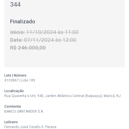
344
Finalizado
Início:
11/10/2024 às 11:00
Data:
07/11/2024 às 12:00
R$ 246.000,00
Lote | Número
X103867 | Lote 189
Localização
Rua Quarenta e Um, 940, Jardim Atlântico Central (Itaipuaçu), Maricá, RJ
Comitente
BANCO SANTANDER S.A.
Leiloeiro
Fernando José Cerello G. Pereira