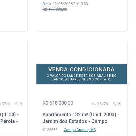
Data:
12/05/2026 às 10:03
R$ 477.900,00
VENDA CONDICIONADA
O VALOR DO LANCE ESTÁ SOB ANÁLISE DO
BANCO. AGUARDE NOSSO CONTATO.
R$ 618.000,00
9743
0
36474
10
Qd. 04) -
Apartamento 132 m² (Unid. 2003) -
 Pérola -
Jardim dos Estados - Campo
Grande - MS
X123656
Campo Grande, MS