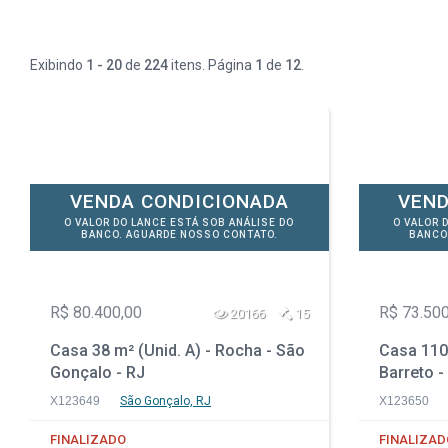
Exibindo
1 - 20
de
224
itens. Página
1
de
12
.
VENDA CONDICIONADA
VEND
O VALOR DO LANCE ESTÁ SOB ANÁLISE DO
O VALOR 
BANCO. AGUARDE NOSSO CONTATO.
BANCO
R$ 80.400,00
R$ 73.500
20166
15
Casa 38 m² (Unid. A) - Rocha - São
Casa 110 
Gonçalo - RJ
Barreto -
X123649
São Gonçalo, RJ
X123650
FINALIZADO
FINALIZAD