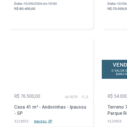
Data:
12/05/2026 às 10:00
Data:
12/05/
R$ 80.400,00
R$ 73.500,0
VEND
O VALOR 
BANCO
R$ 76.500,00
R$ 54.000
9379
0
Casa 41 m² - Andorinhas - Ipaussu
Terreno 7
- SP
Parque Re
PR
X123653
Ipaussu, SP
X123654