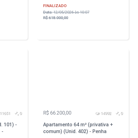
FINALIZADO
Data:
12/05/2026 às 10:07
R$ 618.000,00
R$ 66.200,00
11651
0
14992
0
. 101) -
Apartamento 64 m² (privativa +
 -
comum) (Unid. 402) - Penha