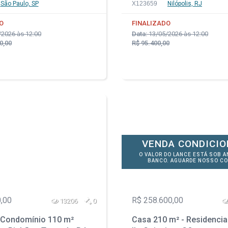
Nilópolis - RJ
São Paulo, SP
X123659
Nilópolis, RJ
O
FINALIZADO
2026 às 12:00
Data:
13/05/2026 às 12:00
0,00
R$ 95.400,00
VENDA CONDICI
O VALOR DO LANCE ESTÁ SOB A
BANCO. AGUARDE NOSSO CO
,00
R$ 258.600,00
13206
0
Condomínio 110 m²
Casa 210 m² - Residencia