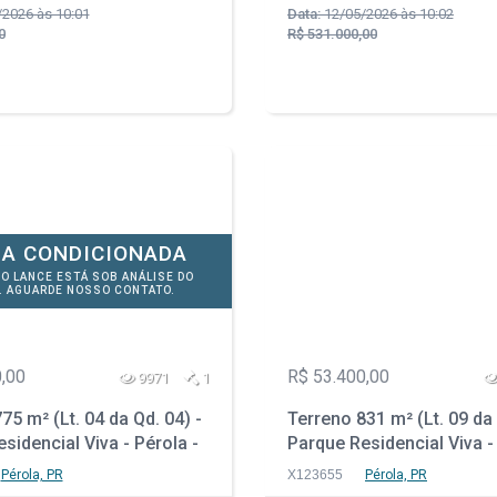
2026 às 10:01
Data:
12/05/2026 às 10:02
0
R$ 531.000,00
A CONDICIONADA
DO LANCE ESTÁ SOB ANÁLISE DO
. AGUARDE NOSSO CONTATO.
,00
R$ 53.400,00
9971
1
75 m² (Lt. 04 da Qd. 04) -
Terreno 831 m² (Lt. 09 da 
sidencial Viva - Pérola -
Parque Residencial Viva -
PR
Pérola, PR
X123655
Pérola, PR