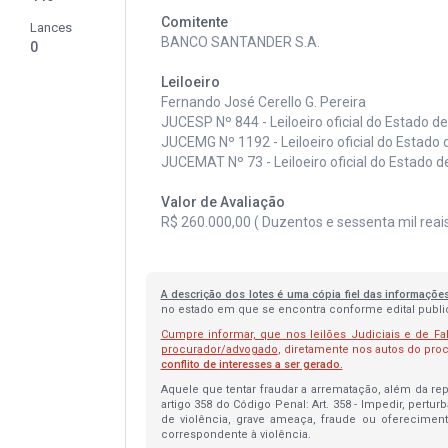
Comitente
Lances
BANCO SANTANDER S.A.
0
Leiloeiro
Fernando José Cerello G. Pereira
JUCESP Nº 844 - Leiloeiro oficial do Estado d
JUCEMG Nº 1192 - Leiloeiro oficial do Estado 
JUCEMAT Nº 73 - Leiloeiro oficial do Estado 
Valor de Avaliação
R$ 260.000,00 ( Duzentos e sessenta mil reais
A descrição dos lotes é uma cópia fiel das informaçõe
no estado em que se encontra conforme edital publica
Cumpre informar, que nos leilões Judiciais e de Fa
procurador/advogado
, diretamente nos autos do pr
conflito de interesses a ser gerado.
Aquele que tentar fraudar a arrematação, além da repa
artigo 358 do Código Penal: Art. 358 - Impedir, pertur
de violência, grave ameaça, fraude ou oferecimen
correspondente à violência.