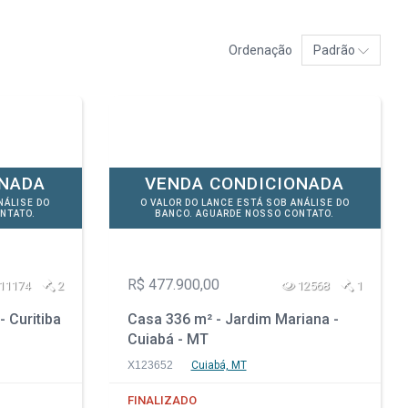
Ordenação
Padrão
ONADA
VENDA CONDICIONADA
NÁLISE DO
O VALOR DO LANCE ESTÁ SOB ANÁLISE DO
NTATO.
BANCO. AGUARDE NOSSO CONTATO.
R$ 477.900,00
11174
2
12568
1
- Curitiba
Casa 336 m² - Jardim Mariana -
Cuiabá - MT
X123652
Cuiabá, MT
FINALIZADO