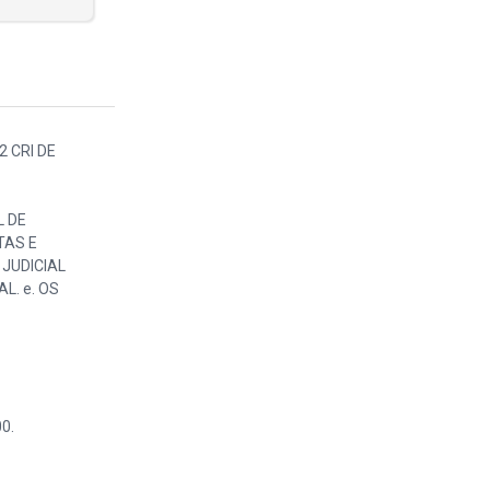
 2 CRI DE
L DE
TAS E
JUDICIAL
L. e. OS
0.