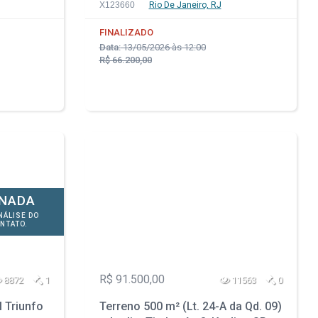
Circular - Rio de Janeiro - RJ
X123660
Rio De Janeiro, RJ
FINALIZADO
Data:
13/05/2026 às 12:00
R$ 66.200,00
ONADA
NÁLISE DO
NTATO.
R$ 91.500,00
8872
1
11563
0
l Triunfo
Terreno 500 m² (Lt. 24-A da Qd. 09)