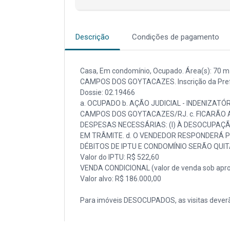
Descrição
Condições de pagamento
Casa, Em condomínio, Ocupado. Área(s): 70 m² d
CAMPOS DOS GOYTACAZES. Inscrição da Prefe
Dossie: 02.19466
a. OCUPADO b. AÇÃO JUDICIAL - INDENIZATÓR
CAMPOS DOS GOYTACAZES/RJ. c. FICARÃO 
DESPESAS NECESSÁRIAS: (I) À DESOCUPAÇÃO
EM TRÂMITE. d. O VENDEDOR RESPONDERÁ PE
DÉBITOS DE IPTU E CONDOMÍNIO SERÃO QUIT
Valor do IPTU: R$ 522,60
VENDA CONDICIONAL (valor de venda sob apro
Valor alvo: R$ 186.000,00
Para imóveis DESOCUPADOS, as visitas deverã