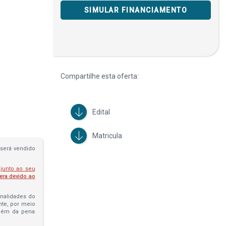
SIMULAR FINANCIAMENTO
Compartilhe esta oferta:
Edital
Matricula
será vendido
 junto ao seu
fera devido ao
penalidades do
ante, por meio
além da pena