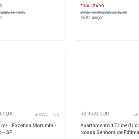
O
FINALIZADO
2026 às 10:05
Data:
13/05/2026 às 12:00
0
R$ 53.400,00
400,00
R$ 95.400,00
9933
0
 m² - Fazenda Morumbi -
Apartamento 171 m² (Unid
o - SP
Nossa Senhora de Fátima