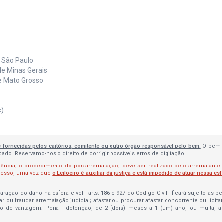
e São Paulo
de Minas Gerais
de Mato Grosso
) .
s fornecidas pelos cartórios, comitente ou outro órgão responsável pelo bem.
O bem 
do. Reservamo-nos o direito de corrigir possíveis erros de digitação.
lência, o procedimento do pós-arrematação, deve ser realizado pelo arrematante
ocesso, uma vez que
o Leiloeiro é auxiliar da justiça e está impedido de atuar nessa es
ração do dano na esfera cível - arts. 186 e 927 do Código Civil - ficará sujeito as 
bar ou fraudar arrematação judicial; afastar ou procurar afastar concorrente ou licit
to de vantagem: Pena - detenção, de 2 (dois) meses a 1 (um) ano, ou multa, 