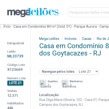
Mega Leilões
Imóveis
Casas
Rio de 
Extrajudicial
Casa em Condomínio 84
dos Goytacazes - RJ
Leilão
ML33739
Código Lote
X123669
Navegue pelos lotes:
Número Lote
Quartos
Banheiros
LOTE 21
2
3
Visitas
Localização
12.371
Rua Olga Maria Oliveira, 102 - Casa 01, Parqu
Habilitados
Campos dos Goytacazes, RJ
446