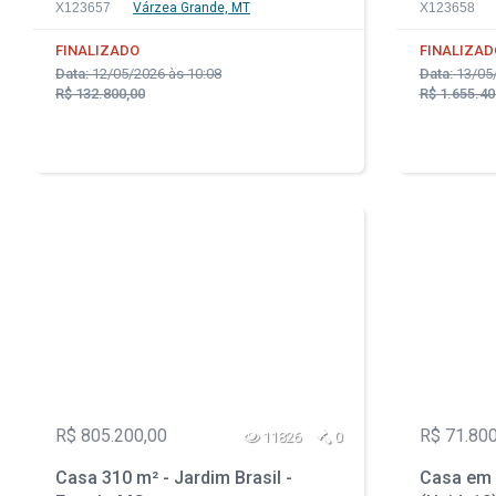
X123657
Várzea Grande, MT
X123658
FINALIZADO
FINALIZAD
Data:
12/05/2026 às 10:08
Data:
13/05/
R$ 132.800,00
R$ 1.655.40
R$ 805.200,00
R$ 71.800
11826
0
Casa 310 m² - Jardim Brasil -
Casa em 