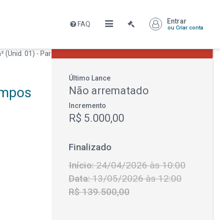
Entrar
FAQ
Leilão encerrado
ou Criar conta
R$ 139.500,00
Último Lance
ampos
Não arrematado
Incremento
R$ 5.000,00
Finalizado
Início:
24/04/2026 às 10:00
Data:
13/05/2026 às 12:00
R$ 139.500,00