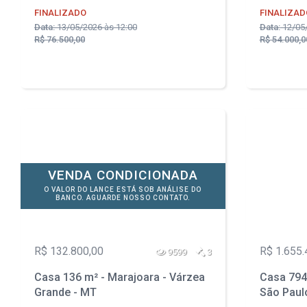
FINALIZADO
FINALIZAD
Data:
13/05/2026 às 12:00
Data:
12/05/
R$ 76.500,00
R$ 54.000,0
VENDA CONDICIONADA
O VALOR DO LANCE ESTÁ SOB ANÁLISE DO
BANCO. AGUARDE NOSSO CONTATO.
R$ 132.800,00
R$ 1.655.
9599
3
Casa 136 m² - Marajoara - Várzea
Casa 794
Grande - MT
São Paul