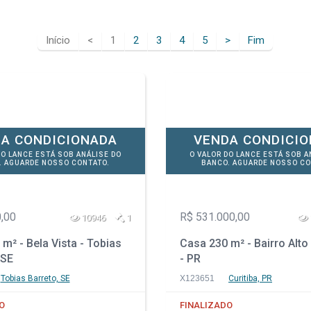
Início
<
1
2
3
4
5
>
Fim
A CONDICIONADA
VENDA CONDICI
DO LANCE ESTÁ SOB ANÁLISE DO
O VALOR DO LANCE ESTÁ SOB A
. AGUARDE NOSSO CONTATO.
BANCO. AGUARDE NOSSO CO
,00
R$ 531.000,00
10946
1
m² - Bela Vista - Tobias
Casa 230 m² - Bairro Alto 
 SE
- PR
Tobias Barreto, SE
X123651
Curitiba, PR
O
FINALIZADO