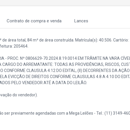
Contrato de compra e venda
Lances
e área total, 84 m² de área construída. Matrícula(s): 40.506. Cartório:
itura: 205464.
IA - PROC. Nº 0806629-70.2024.8.19.0014 EM TRÂMITE NA VARA CÍVE
A CARGO DO ARREMATANTE: TODAS AS PROVIDÊNCIAS, RISCOS, CUS
 CONFORME CLAUSULA 4.12 DO EDITAL, (II) DECORRENTES DA AÇÃO 
LA EVICÇÃO DE DIREITOS CONFORME CLAUSULAS 4.8 A 4.10 DO EDITA
ADOS PELO VENDEDOR ATÉ A DATA DO LEILÃO.
vação do vendedor).
o ser previamente agendadas com a Mega Leilões - Tel.: (11) 3149-460