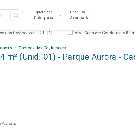
Explore por
Pesquisa
IR
Categorias
Avançada
Janeiro
Campos dos Goytacazes
 m² (Unid. 01) - Parque Aurora - C
e Aurora,