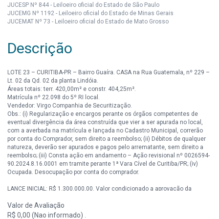
JUCESP Nº 844 - Leiloeiro oficial do Estado de São Paulo
JUCEMG Nº 1192 - Leiloeiro oficial do Estado de Minas Gerais
JUCEMAT Nº 73 - Leiloeiro oficial do Estado de Mato Grosso
Descrição
LOTE 23 – CURITIBA-PR – Bairro Guaíra. CASA na Rua Guatemala, nº 229 –
Lt. 02 da Qd. 02 da planta Lindóia.
Áreas totais: terr. 420,00m² e constr. 404,25m².
Matrícula nº 22.098 do 5º RI local.
Vendedor: Virgo Companhia de Securitização.
Obs.: (i) Regularização e encargos perante os órgãos competentes de
eventual divergência da área construída que vier a ser apurada no local,
com a averbada na matrícula e lançada no Cadastro Municipal, correrão
por conta do Comprador, sem direito a reembolso; (ii) Débitos de qualquer
natureza, deverão ser apurados e pagos pelo arrematante, sem direito a
reembolso; (iii) Consta ação em andamento – Ação revisional nº 0026594-
90.2024.8.16.0001 em tramite perante 1ª Vara Cível de Curitiba/PR; (iv)
Ocupada. Desocupação por conta do comprador.
LANCE INICIAL: R$ 1.300.000,00. Valor condicionado a aprovação da
COMITENTE/VENDEDORA para continuidade da arrematação.
Valor de Avaliação
R$ 0,00 (Nao informado) .