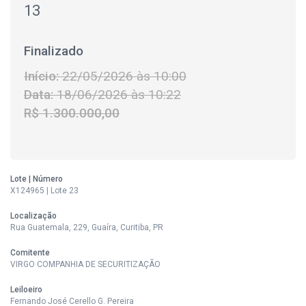
13
Finalizado
Início:
22/05/2026 às 10:00
Data:
18/06/2026 às 10:22
R$ 1.300.000,00
Lote | Número
X124965 | Lote 23
Localização
Rua Guatemala, 229, Guaíra, Curitiba, PR
Comitente
VIRGO COMPANHIA DE SECURITIZAÇÃO
Leiloeiro
Fernando José Cerello G. Pereira