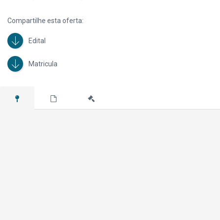
OBSERVAÇÃO: As imagens divulgadas possuem caráter meramente
ilustrativo.
Compartilhe esta oferta:
Edital
Matricula