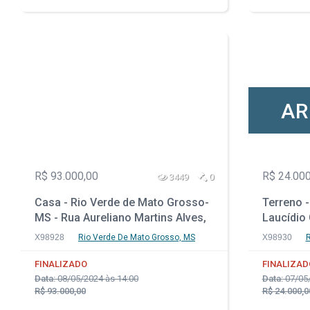
AR
R$ 93.000,00
R$ 24.000
3449
0
Casa - Rio Verde de Mato Grosso-
Terreno -
MS - Rua Aureliano Martins Alves,
Laucídio 
300 - Jardim dos Estados
X98928
Rio Verde De Mato Grosso, MS
X98930
R
FINALIZADO
FINALIZAD
Data:
08/05/2024 às 14:00
Data:
07/05/
R$ 93.000,00
R$ 24.000,0