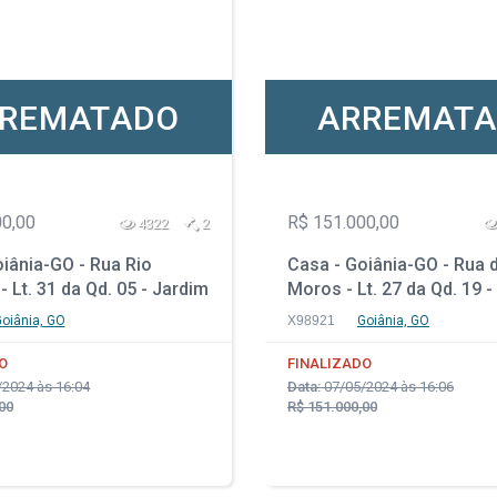
REMATADO
ARREMAT
00,00
R$ 151.000,00
4322
2
iânia-GO - Rua Rio
Casa - Goiânia-GO - Rua 
- Lt. 31 da Qd. 05 - Jardim
Moros - Lt. 27 da Qd. 19 
rópolis
- Setor Três Marias
oiânia, GO
X98921
Goiânia, GO
O
FINALIZADO
2024 às 16:04
Data:
07/05/2024 às 16:06
00
R$ 151.000,00