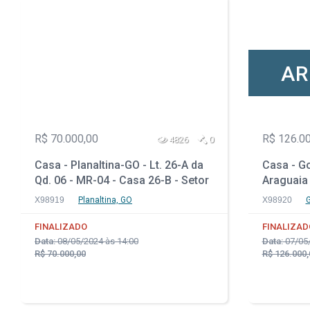
AR
R$ 70.000,00
R$ 126.0
4826
0
Casa - Planaltina-GO - Lt. 26-A da
Casa - Go
Qd. 06 - MR-04 - Casa 26-B - Setor
Araguaia 
Leste
Novo Pet
X98919
Planaltina, GO
X98920
G
FINALIZADO
FINALIZAD
Data:
08/05/2024 às 14:00
Data:
07/05/
R$ 70.000,00
R$ 126.000,