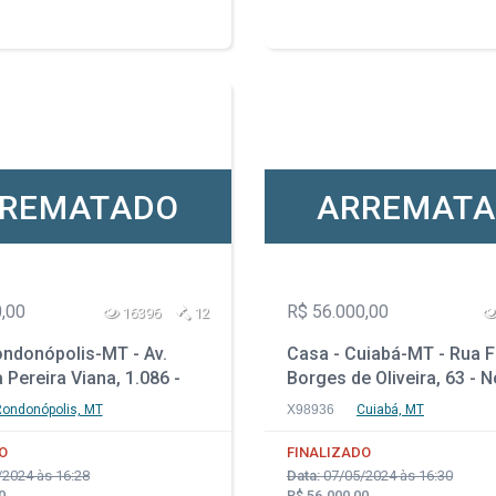
REMATADO
ARREMAT
,00
R$ 56.000,00
16396
12
ondonópolis-MT - Av.
Casa - Cuiabá-MT - Rua 
 Pereira Viana, 1.086 -
Borges de Oliveira, 63 - 
- Jardim Liberdade
Esperança I
ondonópolis, MT
X98936
Cuiabá, MT
O
FINALIZADO
2024 às 16:28
Data:
07/05/2024 às 16:30
0
R$ 56.000,00