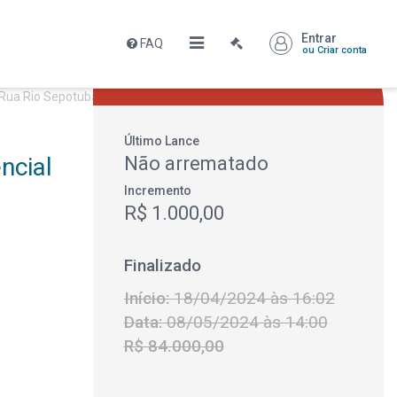
Entrar
FAQ
Leilão encerrado
ou Criar conta
R$ 84.000,00
Último Lance
ncial
Não arrematado
Incremento
R$ 1.000,00
Finalizado
Início:
18/04/2024 às 16:02
Data:
08/05/2024 às 14:00
R$ 84.000,00