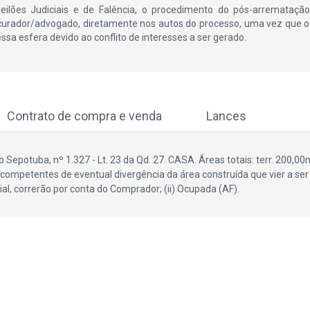
ilões Judiciais e de Falência, o procedimento do pós-arrematação
curador/advogado, diretamente nos autos do processo, uma vez que o 
essa esfera devido ao conflito de interesses a ser gerado.
Contrato de compra e venda
Lances
 Sepotuba, nº 1.327 - Lt. 23 da Qd. 27. CASA. Áreas totais: terr. 200,0
os competentes de eventual divergência da área construída que vier a se
, correrão por conta do Comprador; (ii) Ocupada (AF).