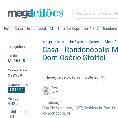
Mega Leilões
Imóveis
Casas
Mato G
Extrajudicial
Casa - Rondonópolis-MT
Dom Osório Stoffel
Leilão
ML28115
Código Lote
X98939
Navegue pelos lotes:
Número Lote
Área
LOTE 20
73 m2
Visitas
Localização
4.420
Rua Rio Sepotuba, 1327, Residencial Dom Osór
Habilitados
Rondonópolis, MT
104