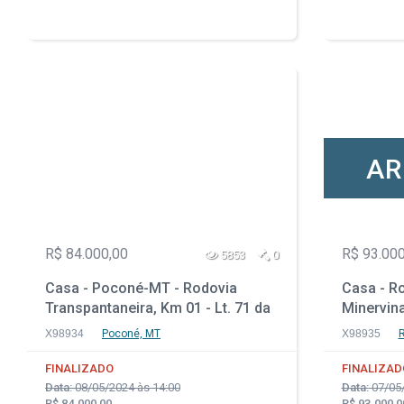
AR
R$ 84.000,00
R$ 93.000
5853
0
Casa - Poconé-MT - Rodovia
Casa - R
Transpantaneira, Km 01 - Lt. 71 da
Minervina
Qd. 01 - São Benedito
Casa 02 
X98934
Poconé, MT
X98935
R
FINALIZADO
FINALIZAD
Data:
08/05/2024 às 14:00
Data:
07/05/
R$ 84.000,00
R$ 93.000,0