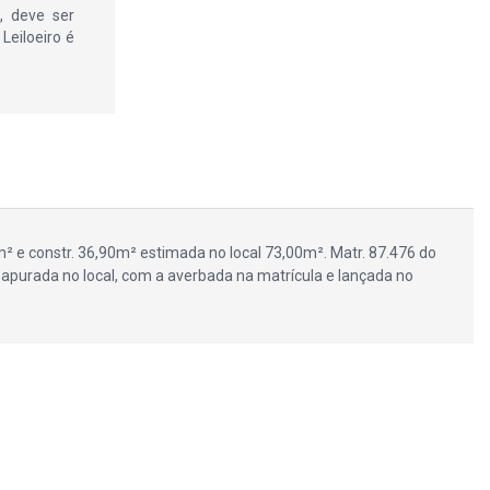
, deve ser
Leiloeiro é
0m² e constr. 36,90m² estimada no local 73,00m². Matr. 87.476 do
r apurada no local, com a averbada na matrícula e lançada no