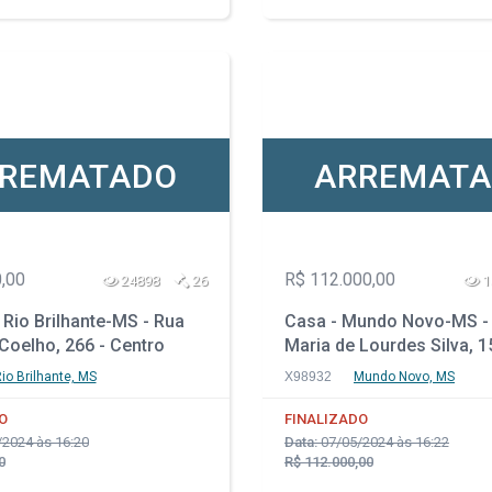
REMATADO
ARREMAT
,00
R$ 112.000,00
24898
26
1
 Rio Brilhante-MS - Rua
Casa - Mundo Novo-MS -
Coelho, 266 - Centro
Maria de Lourdes Silva, 1
Residencial Paloma Fleck
io Brilhante, MS
X98932
Mundo Novo, MS
O
FINALIZADO
2024 às 16:20
Data:
07/05/2024 às 16:22
0
R$ 112.000,00