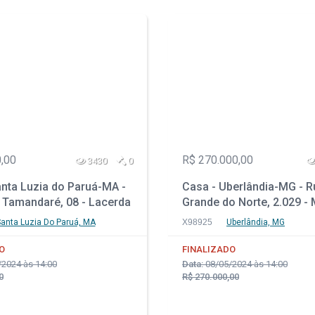
,00
R$ 270.000,00
3430
0
anta Luzia do Paruá-MA -
Casa - Uberlândia-MG - R
 Tamandaré, 08 - Lacerda
Grande do Norte, 2.029 - 
Helena
anta Luzia Do Paruá, MA
X98925
Uberlândia, MG
O
FINALIZADO
2024 às 14:00
Data:
08/05/2024 às 14:00
0
R$ 270.000,00