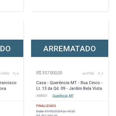
ADO
ARREMATADO
R$ 357.000,00
4760
4
3706
1
Francisco
Casa - Querência-MT - Rua Cinco -
Nova
Lt. 13 da Qd. 09 - Jardim Bela Vista
X98937
Querência, MT
FINALIZADO
Data:
07/05/2024 às 16:32
R$ 357.000,00