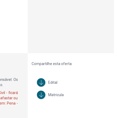
Compartilhe esta oferta:
onsável. Os
Edital
o.
il - ficará
Matricula
 afastar ou
gem: Pena -