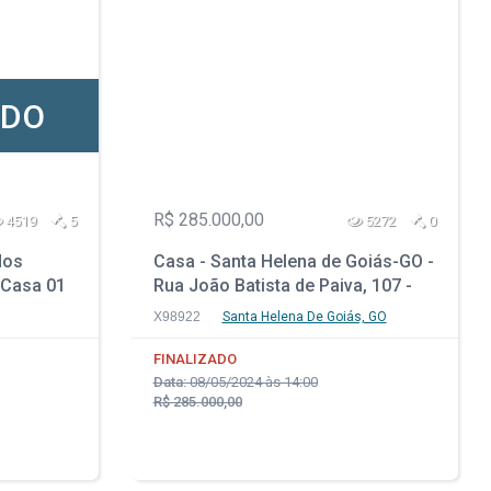
ADO
R$ 285.000,00
4519
5
5272
0
dos
Casa - Santa Helena de Goiás-GO -
- Casa 01
Rua João Batista de Paiva, 107 -
Parque Residencial Isaura
X98922
Santa Helena De Goiás, GO
FINALIZADO
Data:
08/05/2024 às 14:00
R$ 285.000,00