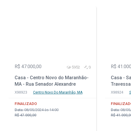
R$ 47.000,00
R$ 41.000
5952
0
Casa - Centro Novo do Maranhão-
Casa - S
MA - Rua Senador Alexandre
Travessa
Costa, 176 - Farol
X98923
Centro Novo Do Maranhão, MA
X98924
S
FINALIZADO
FINALIZAD
Data:
08/05/2024 às 14:00
Data:
08/05/
R$ 47.000,00
R$ 41.000,0