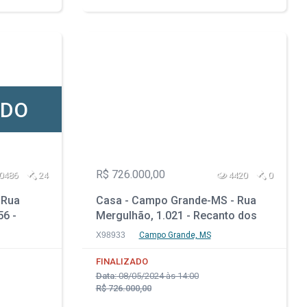
ADO
R$ 726.000,00
0486
24
4420
0
 Rua
Casa - Campo Grande-MS - Rua
56 -
Mergulhão, 1.021 - Recanto dos
Pássaros
X98933
Campo Grande, MS
FINALIZADO
Data:
08/05/2024 às 14:00
R$ 726.000,00