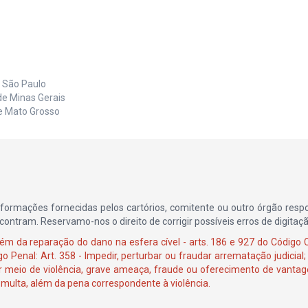
e São Paulo
de Minas Gerais
de Mato Grosso
informações fornecidas pelos cartórios, comitente ou outro órgão resp
ntram. Reservamo-nos o direito de corrigir possíveis erros de digitaçã
m da reparação do dano na esfera cível - arts. 186 e 927 do Código Civ
o Penal: Art. 358 - Impedir, perturbar ou fraudar arrematação judicial;
por meio de violência, grave ameaça, fraude ou oferecimento de vanta
 multa, além da pena correspondente à violência.