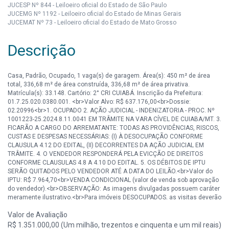
JUCESP Nº 844 - Leiloeiro oficial do Estado de São Paulo
JUCEMG Nº 1192 - Leiloeiro oficial do Estado de Minas Gerais
JUCEMAT Nº 73 - Leiloeiro oficial do Estado de Mato Grosso
Descrição
Casa, Padrão, Ocupado, 1 vaga(s) de garagem. Área(s): 450 m² de área
total, 336,68 m² de área construída, 336,68 m² de área privativa.
Matrícula(s): 33.148. Cartório: 2° CRI CUIABÁ. Inscrição da Prefeitura:
01.7.25.020.0380.001. <br>Valor Alvo: R$ 637.176,00<br>Dossie:
02.20996<br>1. OCUPADO 2. AÇÃO JUDICIAL - INDENIZATORIA - PROC. Nº
1001223-25.2024.8.11.0041 EM TRÂMITE NA VARA CÍVEL DE CUIABA/MT. 3.
FICARÃO A CARGO DO ARREMATANTE: TODAS AS PROVIDÊNCIAS, RISCOS,
CUSTAS E DESPESAS NECESSÁRIAS: (I) À DESOCUPAÇÃO CONFORME
CLAUSULA 4.12 DO EDITAL, (II) DECORRENTES DA AÇÃO JUDICIAL EM
TRÂMITE. 4. O VENDEDOR RESPONDERÁ PELA EVICÇÃO DE DIREITOS
CONFORME CLAUSULAS 4.8 A 4.10 DO EDITAL. 5. OS DÉBITOS DE IPTU
SERÃO QUITADOS PELO VENDEDOR ATÉ A DATA DO LEILÃO.<br>Valor do
IPTU: R$ 7.964,70<br>VENDA CONDICIONAL (valor de venda sob aprovação
do vendedor).<br>OBSERVAÇÃO: As imagens divulgadas possuem caráter
meramente ilustrativo.<br>Para imóveis DESOCUPADOS, as visitas deverão
ser previamente agendadas com a Mega Leilões - Tel.: (11) 3149-4600.
Valor de Avaliação
R$ 1.351.000,00 (Um milhão, trezentos e cinquenta e um mil reais)