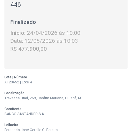
446
Finalizado
Início:
24/04/2026 às 10:00
Data:
12/05/2026 às 10:03
R$ 477.900,00
Lote | Número
X123652 | Lote 4
Localização
Travessa Unaí, 269, Jardim Mariana, Cuiabá, MT
Comitente
BANCO SANTANDER S.A.
Leiloeiro
Fernando José Cerello G. Pereira