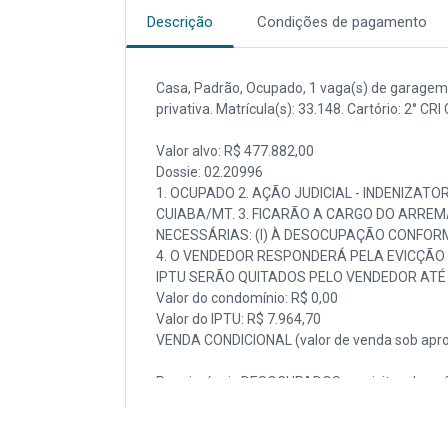
Descrição
Condições de pagamento
Casa, Padrão, Ocupado, 1 vaga(s) de garagem. 
privativa. Matrícula(s): 33.148. Cartório: 2° CR
Valor alvo: R$ 477.882,00
Dossie: 02.20996
1. OCUPADO 2. AÇÃO JUDICIAL - INDENIZATOR
CUIABA/MT. 3. FICARÃO A CARGO DO ARREM
NECESSÁRIAS: (I) À DESOCUPAÇÃO CONFORME
4. O VENDEDOR RESPONDERÁ PELA EVICÇÃO D
IPTU SERÃO QUITADOS PELO VENDEDOR ATÉ 
Valor do condomínio: R$ 0,00
Valor do IPTU: R$ 7.964,70
VENDA CONDICIONAL (valor de venda sob apro
Para imóveis DESOCUPADOS, as visitas deverã