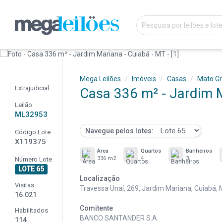
Mega Leilões
Imóveis
Casas
Mato G
Extrajudicial
Casa 336 m² - Jardim M
Leilão
ML32953
Navegue pelos lotes:
Código Lote
X119375
Área
Quartos
Banheiros
336 m2
4
3
Número Lote
LOTE 65
Localização
Visitas
Travessa Unaí, 269, Jardim Mariana, Cuiabá,
16.021
Comitente
Habilitados
BANCO SANTANDER S.A.
114