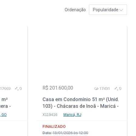
Ordenação
Popularidade
R$ 201.600,00
17669
0
17491
0
 m²
Casa em Condomínio 51 m² (Unid.
uera -
103) - Chácaras de Inoã - Maricá -
O
RJ
, GO
X119416
Maricá, RJ
FINALIZADO
Data:
13/01/2026 às 12:00