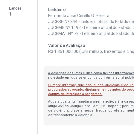
Lances
Leiloeiro
1
Fernando José Cerello G. Pereira
JUCESP Nº 844 - Leiloeiro oficial do Estado d
JUCEMG Nº 1192 - Leiloeiro oficial do Estado 
JUCEMAT Nº 73 - Leiloeiro oficial do Estado 
Valor de Avaliação
R$ 1.351.000,00 ( Um milhão, trezentos e cinq
A descrição dos lotes é uma cópia fiel das informaçõe
no estado em que se encontra conforme edital publica
Cumpre informar, que nos leilões Judiciais e de Fa
procurador/advogado
, diretamente nos autos do pr
conflito de interesses a ser gerado.
Aquele que tentar fraudar a arrematação, além da repa
artigo 358 do Código Penal: Art. 358 - Impedir, pertur
de violência, grave ameaça, fraude ou oferecimen
correspondente à violência.