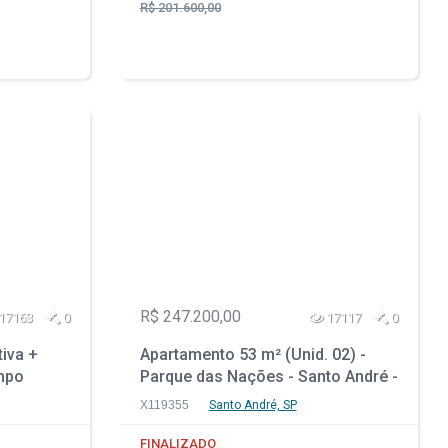
R$ 201.600,00
R$ 247.200,00
17163
0
17117
0
tiva +
Apartamento 53 m² (Unid. 02) -
mpo
Parque das Nações - Santo André -
 RJ
SP
X119355
Santo André, SP
FINALIZADO