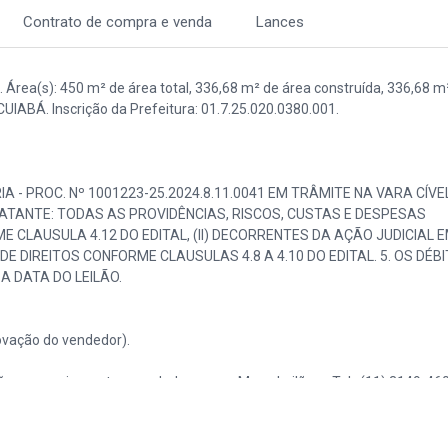
Contrato de compra e venda
Lances
Área(s): 450 m² de área total, 336,68 m² de área construída, 336,68 m
I CUIABÁ. Inscrição da Prefeitura: 01.7.25.020.0380.001.
IA - PROC. Nº 1001223-25.2024.8.11.0041 EM TRÂMITE NA VARA CÍVE
ATANTE: TODAS AS PROVIDÊNCIAS, RISCOS, CUSTAS E DESPESAS
 CLAUSULA 4.12 DO EDITAL, (II) DECORRENTES DA AÇÃO JUDICIAL 
E DIREITOS CONFORME CLAUSULAS 4.8 A 4.10 DO EDITAL. 5. OS DÉB
A DATA DO LEILÃO.
vação do vendedor).
o ser previamente agendadas com a Mega Leilões - Tel.: (11) 3149-460