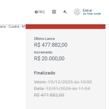
Entrar
FAQ
Leilão encerrado
ou Criar conta
R$ 477.882,00
Último Lance
R$ 477.882,00
Incremento
R$ 20.000,00
Finalizado
Início:
19/12/2025 às 10:00
Data:
12/01/2026 às 11:04
R$ 477.882,00