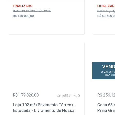
FINALIZADO
FINALIZAD
Data:
13/01/2026 às 12:00
Data:
13/01/
R$ 140.000,00
R$ 53.400,0
VEND
O VALOR 
BANCO
R$ 179.820,00
R$ 256.1
16558
0
Loja 102 m² (Pavimento Térreo) -
Casa 63 m
Estocada - Livramento de Nossa
Praia Gra