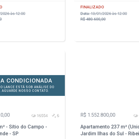
O
FINALIZADO
2026 às 12:00
Data:
13/01/2026 às 12:00
0
R$ 480.600,00
A CONDICIONADA
DO LANCE ESTÁ SOB ANÁLISE DO
. AGUARDE NOSSO CONTATO.
20,00
R$ 1.552.800,00
16554
6
² - Sítio do Campo -
Apartamento 237 m² (Unid
nde - SP
Jardim Ilhas do Sul - Ribe