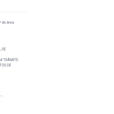
² de área
L DE
EM TRÂMITE.
ITOS DE
0.