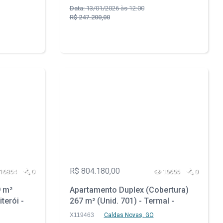
Data:
13/01/2026 às 12:00
R$ 247.200,00
R$ 804.180,00
16854
0
16655
0
 m²
Apartamento Duplex (Cobertura)
iterói -
267 m² (Unid. 701) - Termal -
Caldas Novas - GO
X119463
Caldas Novas, GO