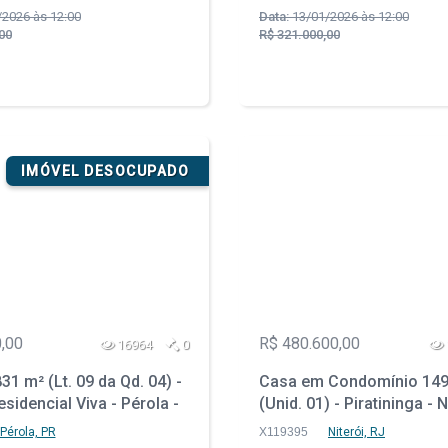
2026 às 12:00
Data:
13/01/2026 às 12:00
00
R$ 321.000,00
IMÓVEL DESOCUPADO
,00
R$ 480.600,00
16964
0
31 m² (Lt. 09 da Qd. 04) -
Casa em Condomínio 149
sidencial Viva - Pérola -
(Unid. 01) - Piratininga - N
RJ
Pérola, PR
X119395
Niterói, RJ