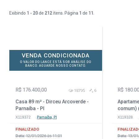
Exibindo
1 - 20
de
212
itens. Página
1
de
11
.
VENDA CONDICIONADA
O VALOR DO LANCE ESTÁ SOB ANÁLISE DO
BANCO. AGUARDE NOSSO CONTATO.
R$ 176.400,00
R$ 180.0
18795
6
Casa 89 m² - Dirceu Arcoverde -
Apartamen
Parnaíba - PI
comum) (U
Rio de Ja
X119372
Parnaíba, PI
X119328
FINALIZADO
FINALIZAD
Data:
12/01/2026 às 11:01
Data:
13/01/