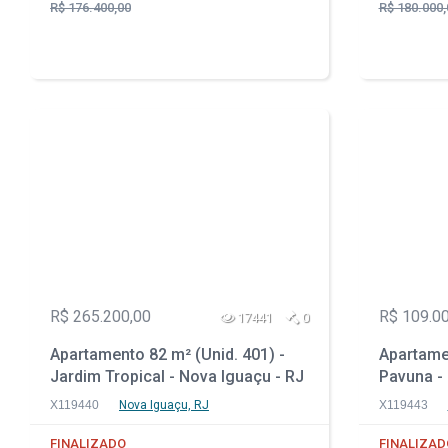
R$ 176.400,00
R$ 180.000,
R$ 265.200,00
R$ 109.0
17441
0
Apartamento 82 m² (Unid. 401) -
Apartamen
Jardim Tropical - Nova Iguaçu - RJ
Pavuna -
X119440
Nova Iguaçu, RJ
X119443
FINALIZADO
FINALIZAD