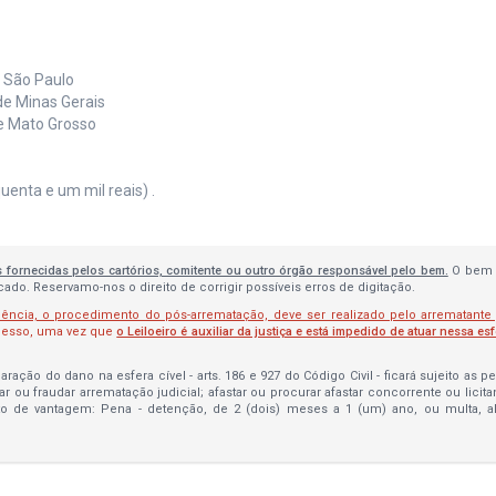
e São Paulo
de Minas Gerais
de Mato Grosso
uenta e um mil reais) .
s fornecidas pelos cartórios, comitente ou outro órgão responsável pelo bem.
O bem 
do. Reservamo-nos o direito de corrigir possíveis erros de digitação.
lência, o procedimento do pós-arrematação, deve ser realizado pelo arrematante
ocesso, uma vez que
o Leiloeiro é auxiliar da justiça e está impedido de atuar nessa es
ração do dano na esfera cível - arts. 186 e 927 do Código Civil - ficará sujeito as 
bar ou fraudar arrematação judicial; afastar ou procurar afastar concorrente ou licit
to de vantagem: Pena - detenção, de 2 (dois) meses a 1 (um) ano, ou multa, 