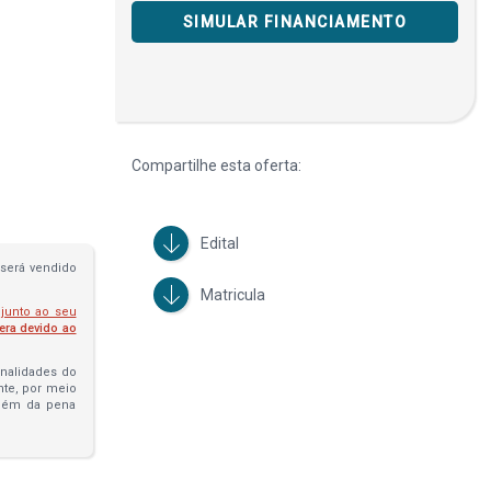
SIMULAR FINANCIAMENTO
Compartilhe esta oferta:
Edital
será vendido
Matricula
 junto ao seu
fera devido ao
penalidades do
ante, por meio
além da pena