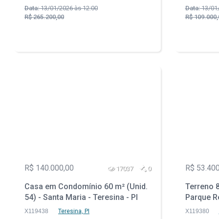
Data:
13/01/2026 às 12:00
Data:
13/01/
R$ 265.200,00
R$ 109.000,
R$ 140.000,00
R$ 53.400
17037
0
Casa em Condomínio 60 m² (Unid.
Terreno 8
54) - Santa Maria - Teresina - PI
Parque Re
PR
X119438
Teresina, PI
X119380