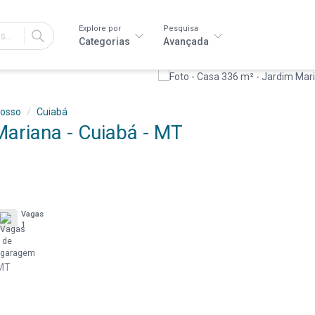
Explore por
Pesquisa
IR
Categorias
Avançada
rosso
Cuiabá
ariana - Cuiabá - MT
Vagas
1
 MT