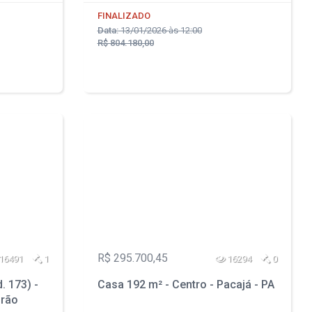
FINALIZADO
Data:
13/01/2026 às 12:00
R$ 804.180,00
R$ 295.700,45
16491
1
16294
0
. 173) -
Casa 192 m² - Centro - Pacajá - PA
irão