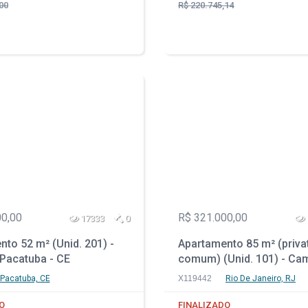
00
R$ 220.745,14
00,00
R$ 321.000,00
17333
0
to 52 m² (Unid. 201) -
Apartamento 85 m² (priva
 Pacatuba - CE
comum) (Unid. 101) - Ca
Grande - Rio de Janeiro -
Pacatuba, CE
X119442
Rio De Janeiro, RJ
O
FINALIZADO