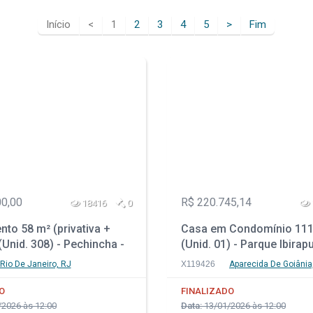
Início
<
1
2
3
4
5
>
Fim
00,00
R$ 220.745,14
18416
0
to 58 m² (privativa +
Casa em Condomínio 111
nid. 308) - Pechincha -
(Unid. 01) - Parque Ibirap
neiro - RJ
Aparecida de Goiânia - G
Rio De Janeiro, RJ
X119426
Aparecida De Goiânia
O
FINALIZADO
2026 às 12:00
Data:
13/01/2026 às 12:00