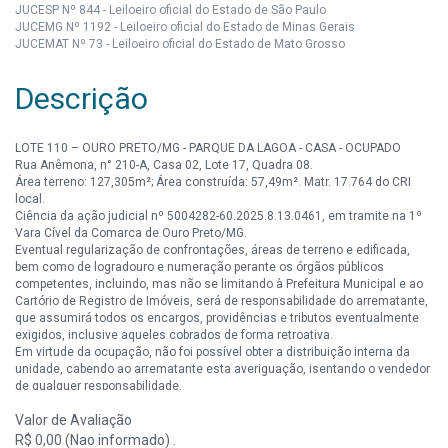
JUCESP Nº 844 - Leiloeiro oficial do Estado de São Paulo
JUCEMG Nº 1192 - Leiloeiro oficial do Estado de Minas Gerais
JUCEMAT Nº 73 - Leiloeiro oficial do Estado de Mato Grosso
Descrição
LOTE 110 – OURO PRETO/MG - PARQUE DA LAGOA - CASA - OCUPADO
Rua Anêmona, n° 210-A, Casa 02, Lote 17, Quadra 08.
Área terreno: 127,305m²; Área construída: 57,49m². Matr. 17.764 do CRI
local.
Ciência da ação judicial nº 5004282-60.2025.8.13.0461, em tramite na 1º
Vara Cível da Comarca de Ouro Preto/MG.
Eventual regularização de confrontações, áreas de terreno e edificada,
bem como de logradouro e numeração perante os órgãos públicos
competentes, incluindo, mas não se limitando à Prefeitura Municipal e ao
Cartório de Registro de Imóveis, será de responsabilidade do arrematante,
que assumirá todos os encargos, providências e tributos eventualmente
exigidos, inclusive aqueles cobrados de forma retroativa.
Em virtude da ocupação, não foi possível obter a distribuição interna da
unidade, cabendo ao arrematante esta averiguação, isentando o vendedor
de qualquer responsabilidade.
Valor de Avaliação
A análise do imóvel e de eventuais ações não mencionadas é de
responsabilidade do interessado.
R$ 0,00 (Nao informado) .