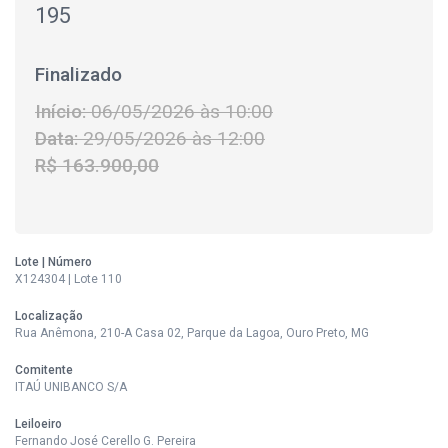
195
Finalizado
Início:
06/05/2026 às 10:00
Data:
29/05/2026 às 12:00
R$ 163.900,00
Lote | Número
X124304 | Lote 110
Localização
Rua Anêmona, 210-A Casa 02, Parque da Lagoa, Ouro Preto, MG
Comitente
ITAÚ UNIBANCO S/A
Leiloeiro
Fernando José Cerello G. Pereira