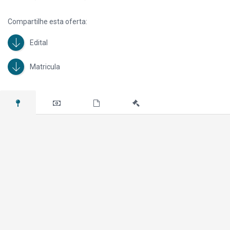
IPTU (exceto área maior) e Condomínio, serão quitados pelo Vendedor até
a data do leilão.
Compartilhe esta oferta:
Lance mínimo R$ 163.900,00 – Código do imóvel 922692
Edital
OBSERVAÇÃO: As imagens divulgadas possuem caráter meramente
ilustrativo.
Matricula