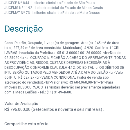
JUCESP Nº 844 - Leiloeiro oficial do Estado de São Paulo
JUCEMG Nº 1192 - Leiloeiro oficial do Estado de Minas Gerais
JUCEMAT Nº 73 - Leiloeiro oficial do Estado de Mato Grosso
Descrição
Casa, Padrão, Ocupado, 1 vaga(s) de garagem. Área(s): 345 m² de área
total, 227,39 m² de área construída. Matrícula(s): 4.920. Cartório: 1° CRI
LAVRAS. Inscrição da Prefeitura: 05.013.00004.00126.00000. <br>Dossie:
02.25020<br>a. OCUPADO b. FICARÃO A CARGO DO ARREMATANTE: TODAS
AS PROVIDÊNCIAS, RISCOS, CUSTAS E DESPESAS NECESSÁRIAS À
DESOCUPAÇÃO CONFORME CLAUSULA 4.12. DO EDITAL. c. OS DÉBITOS DE
IPTU SERÃO QUITADOS PELO VENDEDOR ATÉ A DATA DO LEILÃO.<br>Valor
do IPTU: R$ 627,27<br>VENDA CONDICIONAL (valor de venda sob
aprovação do vendedor).<br>Valor alvo: R$ 604.960,00<br><br>Para
imóveis DESOCUPADOS, as visitas deverão ser previamente agendadas
com a Mega Leilões - Tel.: (11) 3149-4600.
Valor de Avaliação
R$ 796.000,00 (Setecentos e noventa e seis mil reais) .
Compartilhe esta oferta: