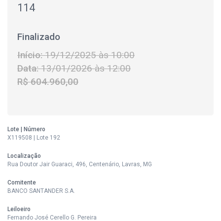
114
Finalizado
Início:
19/12/2025 às 10:00
Data:
13/01/2026 às 12:00
R$ 604.960,00
Lote | Número
X119508 | Lote 192
Localização
Rua Doutor Jair Guaraci, 496, Centenário, Lavras, MG
Comitente
BANCO SANTANDER S.A.
Leiloeiro
Fernando José Cerello G. Pereira