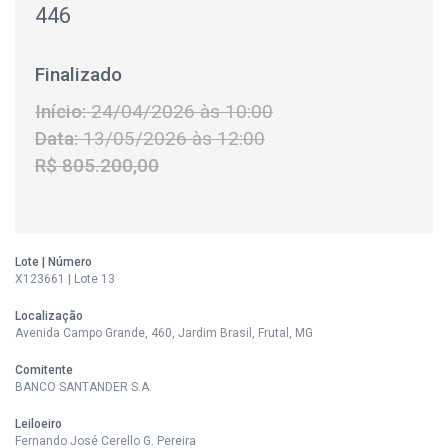
446
Finalizado
Início:
24/04/2026 às 10:00
Data:
13/05/2026 às 12:00
R$ 805.200,00
Lote | Número
X123661 | Lote 13
Localização
Avenida Campo Grande, 460, Jardim Brasil, Frutal, MG
Comitente
BANCO SANTANDER S.A.
Leiloeiro
Fernando José Cerello G. Pereira