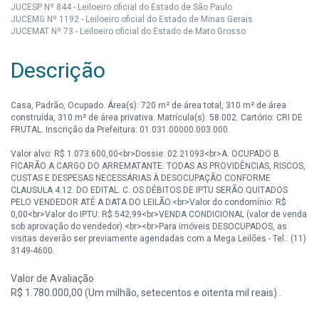
JUCESP Nº 844 - Leiloeiro oficial do Estado de São Paulo
JUCEMG Nº 1192 - Leiloeiro oficial do Estado de Minas Gerais
JUCEMAT Nº 73 - Leiloeiro oficial do Estado de Mato Grosso
Descrição
Casa, Padrão, Ocupado. Área(s): 720 m² de área total, 310 m² de área
construída, 310 m² de área privativa. Matrícula(s): 58.002. Cartório: CRI DE
FRUTAL. Inscrição da Prefeitura: 01.031.00000.003.000.
Valor alvo: R$ 1.073.600,00<br>Dossie: 02.21093<br>A. OCUPADO B.
FICARÃO A CARGO DO ARREMATANTE: TODAS AS PROVIDÊNCIAS, RISCOS,
CUSTAS E DESPESAS NECESSÁRIAS À DESOCUPAÇÃO CONFORME
CLAUSULA 4.12. DO EDITAL. C. OS DÉBITOS DE IPTU SERÃO QUITADOS
PELO VENDEDOR ATÉ A DATA DO LEILÃO.<br>Valor do condomínio: R$
0,00<br>Valor do IPTU: R$ 542,99<br>VENDA CONDICIONAL (valor de venda
sob aprovação do vendedor).<br><br>Para imóveis DESOCUPADOS, as
visitas deverão ser previamente agendadas com a Mega Leilões - Tel.: (11)
3149-4600.
Valor de Avaliação
R$ 1.780.000,00 (Um milhão, setecentos e oitenta mil reais) .