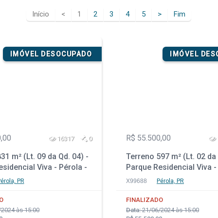
Início
<
1
2
3
4
5
>
Fim
IMÓVEL DESOCUPADO
IMÓVEL DE
,00
R$ 55.500,00
16317
0
31 m² (Lt. 09 da Qd. 04) -
Terreno 597 m² (Lt. 02 da 
sidencial Viva - Pérola -
Parque Residencial Viva -
PR
érola, PR
X99688
Pérola, PR
O
FINALIZADO
2024 às 15:00
Data:
21/06/2024 às 15:00