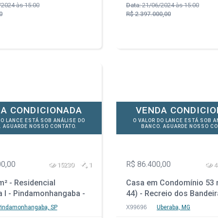
2024 às 15:00
Data:
21/06/2024 às 15:00
0
R$ 2.397.000,00
A CONDICIONADA
VENDA CONDICI
DO LANCE ESTÁ SOB ANÁLISE DO
O VALOR DO LANCE ESTÁ SOB A
. AGUARDE NOSSO CONTATO.
BANCO. AGUARDE NOSSO CO
00,00
R$ 86.400,00
15230
1
4
² - Residencial
Casa em Condomínio 53 m
I - Pindamonhangaba -
44) - Recreio dos Bandeir
Uberaba - MG
Pindamonhangaba, SP
X99696
Uberaba, MG