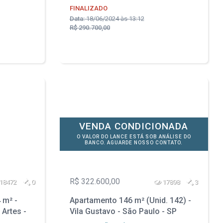
FINALIZADO
Data:
18/06/2024 às 13:12
R$ 290.700,00
VENDA CONDICIONADA
O VALOR DO LANCE ESTÁ SOB ANÁLISE DO
BANCO. AGUARDE NOSSO CONTATO.
R$ 322.600,00
18472
0
17898
3
 m² -
Apartamento 146 m² (Unid. 142) -
 Artes -
Vila Gustavo - São Paulo - SP