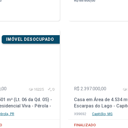
0
R$ 55.500,00
IMÓVEL DESOCUPADO
,00
R$ 2.397.000,00
16225
0
01 m² (Lt. 06 da Qd. 05) -
Casa em Área de 4.534 m²
sidencial Viva - Pérola -
Escarpas do Lago - Capit
érola, PR
X99692
Capitólio, MG
O
FINALIZADO