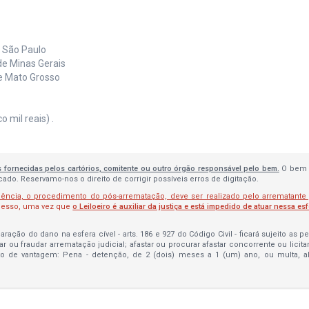
e São Paulo
de Minas Gerais
de Mato Grosso
 mil reais) .
s fornecidas pelos cartórios, comitente ou outro órgão responsável pelo bem.
O bem 
do. Reservamo-nos o direito de corrigir possíveis erros de digitação.
lência, o procedimento do pós-arrematação, deve ser realizado pelo arrematante
ocesso, uma vez que
o Leiloeiro é auxiliar da justiça e está impedido de atuar nessa es
ração do dano na esfera cível - arts. 186 e 927 do Código Civil - ficará sujeito as 
bar ou fraudar arrematação judicial; afastar ou procurar afastar concorrente ou licit
to de vantagem: Pena - detenção, de 2 (dois) meses a 1 (um) ano, ou multa, 