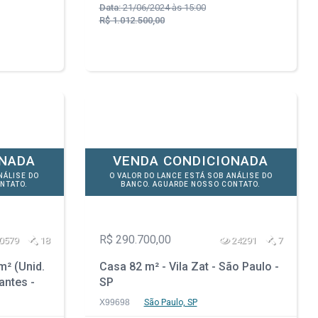
Data:
21/06/2024 às 15:00
R$ 1.012.500,00
ONADA
VENDA CONDICIONADA
NÁLISE DO
O VALOR DO LANCE ESTÁ SOB ANÁLISE DO
NTATO.
BANCO. AGUARDE NOSSO CONTATO.
R$ 290.700,00
0579
18
24291
7
² (Unid.
Casa 82 m² - Vila Zat - São Paulo -
antes -
SP
X99698
São Paulo, SP