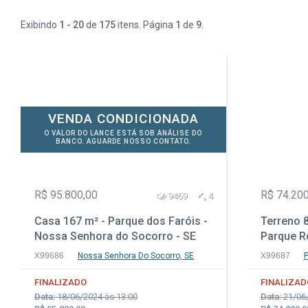
Exibindo
1 - 20
de
175
itens. Página
1
de
9
.
VENDA CONDICIONADA
O VALOR DO LANCE ESTÁ SOB ANÁLISE DO
BANCO. AGUARDE NOSSO CONTATO.
R$ 95.800,00
R$ 74.200
9469
4
Casa 167 m² - Parque dos Faróis -
Terreno 8
Nossa Senhora do Socorro - SE
Parque Re
PR
X99686
Nossa Senhora Do Socorro, SE
X99687
P
FINALIZADO
FINALIZAD
Data:
18/06/2024 às 13:00
Data:
21/06/