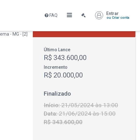
Entrar
FAQ
Leilão encerrado
ou Criar conta
R$ 343.600,00
Último Lance
R$ 343.600,00
Incremento
R$ 20.000,00
Finalizado
Início:
21/05/2024 às 13:00
Data:
21/06/2024 às 15:00
R$ 343.600,00