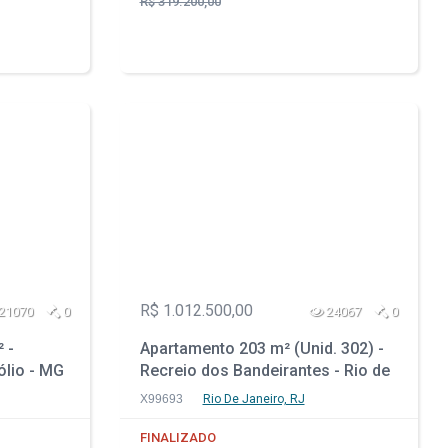
R$ 319.200,00
R$ 1.012.500,00
21070
0
24067
0
 -
Apartamento 203 m² (Unid. 302) -
ólio - MG
Recreio dos Bandeirantes - Rio de
Janeiro - RJ
X99693
Rio De Janeiro, RJ
FINALIZADO