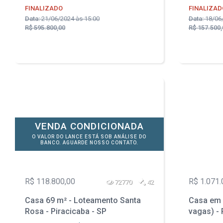
FINALIZADO
FINALIZAD
Data:
21/06/2024 às 15:00
Data:
18/06/
R$ 595.800,00
R$ 157.500,
VENDA CONDICIONADA
O VALOR DO LANCE ESTÁ SOB ANÁLISE DO
BANCO. AGUARDE NOSSO CONTATO.
R$ 118.800,00
R$ 1.071.
72770
42
Casa 69 m² - Loteamento Santa
Casa em 
Rosa - Piracicaba - SP
vagas) - 
Conchas 