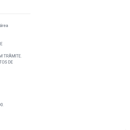
 área
DE
EM TRÂMITE.
ITOS DE
0.