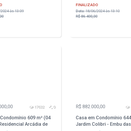
O
FINALIZADO
2024 às 13:09
Data:
18/06/2024 às 13:10
00
R$ 86.400,00
000,00
R$ 882.000,00
17632
0
Condomínio 609 m² (04
Casa em Condomínio 644
Residencial Arcádia de
Jardim Colibri - Embu das
- Conchas - SP
SP