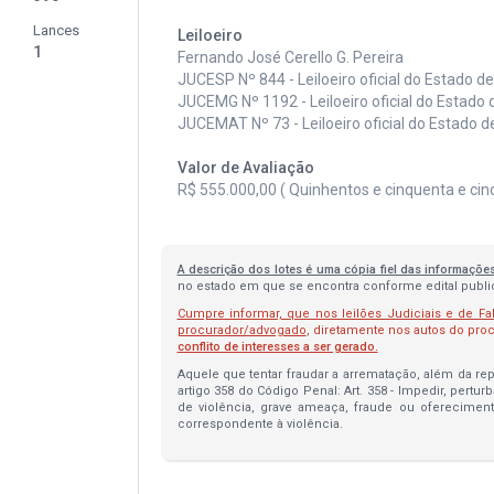
Lances
Leiloeiro
1
Fernando José Cerello G. Pereira
JUCESP Nº 844 - Leiloeiro oficial do Estado d
JUCEMG Nº 1192 - Leiloeiro oficial do Estado 
JUCEMAT Nº 73 - Leiloeiro oficial do Estado 
Valor de Avaliação
R$ 555.000,00 ( Quinhentos e cinquenta e cinco
A descrição dos lotes é uma cópia fiel das informaçõe
no estado em que se encontra conforme edital publica
Cumpre informar, que nos leilões Judiciais e de Fa
procurador/advogado
, diretamente nos autos do pr
conflito de interesses a ser gerado.
Aquele que tentar fraudar a arrematação, além da repa
artigo 358 do Código Penal: Art. 358 - Impedir, pertur
de violência, grave ameaça, fraude ou oferecimen
correspondente à violência.