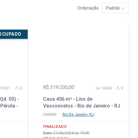
Ordenação
Padrão
SOCUPADO
R$ 319.200,00
16631
0
18648
0
Qd. 05) -
Casa 456 m² - Lins de
 Pérola -
Vasconcelos - Rio de Janeiro - RJ
X99689
Rio De Janeiro, RJ
FINALIZADO
Data:
21/06/2024 às 15:00