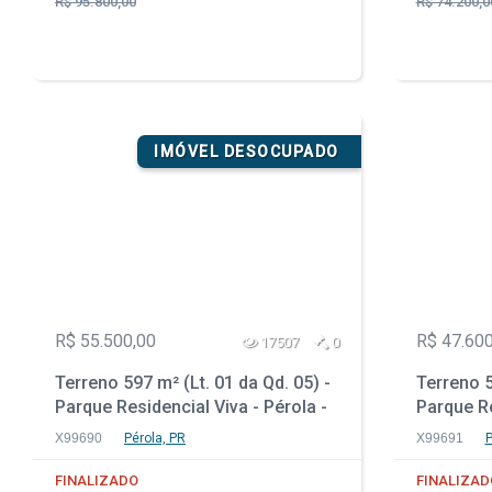
R$ 95.800,00
R$ 74.200,0
IMÓVEL DESOCUPADO
R$ 55.500,00
R$ 47.600
17507
0
Terreno 597 m² (Lt. 01 da Qd. 05) -
Terreno 5
Parque Residencial Viva - Pérola -
Parque Re
PR
PR
X99690
Pérola, PR
X99691
P
FINALIZADO
FINALIZAD