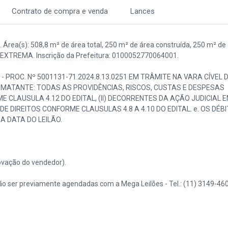
Contrato de compra e venda
Lances
Área(s): 508,8 m² de área total, 250 m² de área construída, 250 m² de
I DE EXTREMA. Inscrição da Prefeitura: 0100052770064001.
- PROC. Nº 5001131-71.2024.8.13.0251 EM TRÂMITE NA VARA CÍVEL 
EMATANTE: TODAS AS PROVIDÊNCIAS, RISCOS, CUSTAS E DESPESAS
 CLAUSULA 4.12 DO EDITAL, (II) DECORRENTES DA AÇÃO JUDICIAL 
E DIREITOS CONFORME CLAUSULAS 4.8 A 4.10 DO EDITAL. e. OS DÉB
A DATA DO LEILÃO.
vação do vendedor).
o ser previamente agendadas com a Mega Leilões - Tel.: (11) 3149-460