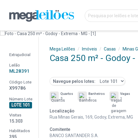
Mega Leilões
Imóveis
Casas
Minas G
Extrajudicial
Casa 250 m² - Godoy -
Leilão
ML28391
Navegue pelos lotes:
Código Lote
X99786
Quartos
Banheiros
Vagas
3
2
1
Número Lote
LOTE 101
Localização
Visitas
Rua Minas Gerais, 169, Godoy, Extrema, MG
15.303
Comitente
Habilitados
BANCO SANTANDER S.A.
395