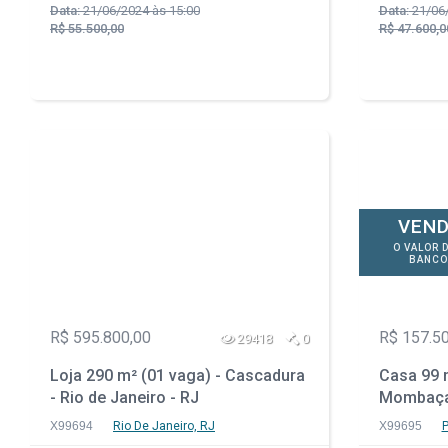
Data:
21/06/2024 às 15:00
Data:
21/06/
R$ 55.500,00
R$ 47.600,0
VEND
O VALOR 
BANCO
R$ 595.800,00
R$ 157.5
29418
0
Loja 290 m² (01 vaga) - Cascadura
Casa 99 m
- Rio de Janeiro - RJ
Mombaça 
SP
X99694
Rio De Janeiro, RJ
X99695