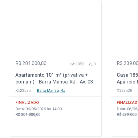
R$ 201.000,00
R$ 239.0
3056
0
Apartamento 101 m² (privativa +
Casa 185 
comum) - Barra Mansa-RJ - Av. 03
Aparício 
de Outubro, 345 - Apto. 02 - Jardim
Rica
X123525
Barra Mansa, RJ
X123526
Boa Vista
FINALIZADO
FINALIZAD
Data:
06/05/2026 às 14:00
Data:
06/05/
R$ 201.000,00
R$ 239.000,