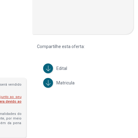
Compartilhe esta oferta:
Edital
Matricula
será vendido
 junto ao seu
fera devido ao
penalidades do
ante, por meio
além da pena