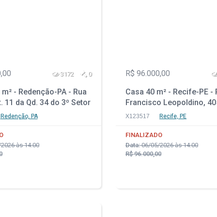
,00
R$ 96.000,00
3172
0
 m² - Redenção-PA - Rua
Casa 40 m² - Recife-PE -
t. 11 da Qd. 34 do 3º Setor
Francisco Leopoldino, 40
Dumont II
105 - Várzea
Redenção, PA
X123517
Recife, PE
O
FINALIZADO
2026 às 14:00
Data:
06/05/2026 às 14:00
0
R$ 96.000,00