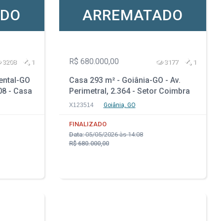
ADO
ARREMATADO
R$ 680.000,00
3208
1
3177
1
ental-GO
Casa 293 m² - Goiânia-GO - Av.
 08 - Casa
Perimetral, 2.364 - Setor Coimbra
o A
X123514
Goiânia, GO
FINALIZADO
Data:
05/05/2026 às 14:08
R$ 680.000,00