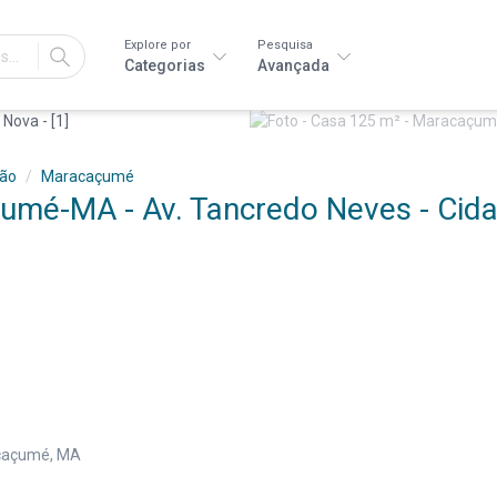
Explore por
Pesquisa
IR
Categorias
Avançada
ão
Maracaçumé
umé-MA - Av. Tancredo Neves - Cid
acaçumé, MA