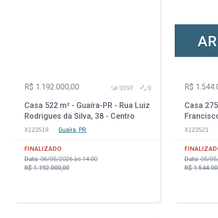
AR
R$ 1.192.000,00
R$ 1.544.
3397
0
Casa 522 m² - Guaíra-PR - Rua Luiz
Casa 275 
Rodrigues da Silva, 38 - Centro
Francisc
Reserva S
X123519
Guaíra, PR
X123521
FINALIZADO
FINALIZAD
Data:
06/05/2026 às 14:00
Data:
05/05/
R$ 1.192.000,00
R$ 1.544.00