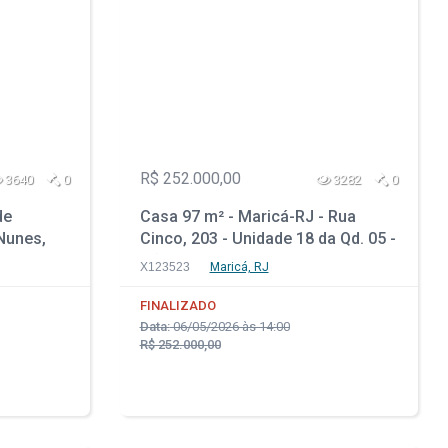
R$ 252.000,00
3640
0
3282
0
de
Casa 97 m² - Maricá-RJ - Rua
 Nunes,
Cinco, 203 - Unidade 18 da Qd. 05 -
el
São José do Imbassaí
X123523
Maricá, RJ
FINALIZADO
Data:
06/05/2026 às 14:00
R$ 252.000,00