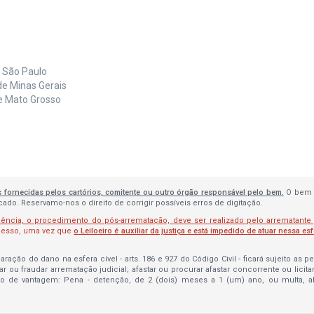
e São Paulo
de Minas Gerais
de Mato Grosso
s fornecidas pelos cartórios, comitente ou outro órgão responsável pelo bem.
O bem 
do. Reservamo-nos o direito de corrigir possíveis erros de digitação.
lência, o procedimento do pós-arrematação, deve ser realizado pelo arrematante
ocesso, uma vez que
o Leiloeiro é auxiliar da justiça e está impedido de atuar nessa es
ração do dano na esfera cível - arts. 186 e 927 do Código Civil - ficará sujeito as 
bar ou fraudar arrematação judicial; afastar ou procurar afastar concorrente ou licit
to de vantagem: Pena - detenção, de 2 (dois) meses a 1 (um) ano, ou multa, 