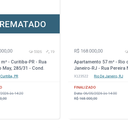
REMATADO
000,00
R$ 168.000,00
5926
19
m² - Curitiba-PR - Rua
Apartamento 57 m² - Rio 
o May, 285/31 - Cond.
Janeiro-RJ - Rua Pereira
an Felice - Vista Alegre
395 - Apto. 404 - Vila Isab
Curitiba, PR
X123522
Rio De Janeiro, RJ
O
FINALIZADO
2026 às 14:20
Data:
06/05/2026 às 14:00
0,00
R$ 168.000,00