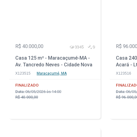
R$ 40.000,00
R$ 96.000
3345
0
Casa 125 m² - Maracaçumé-MA -
Casa 240
Av. Tancredo Neves - Cidade Nova
Acará - L
- Santos 
X123515
Maracaçumé, MA
X123516
FINALIZADO
FINALIZAD
Data:
06/05/2026 às 14:00
Data:
06/05/
R$ 40.000,00
R$ 96.000,0