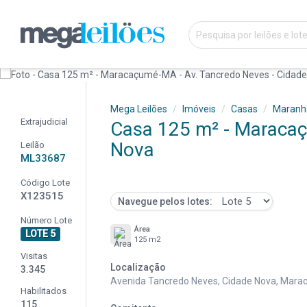
Mega Leilões
Imóveis
Casas
Maranh
Extrajudicial
Casa 125 m² - Maracaç
Nova
Leilão
ML33687
Código Lote
X123515
Navegue pelos lotes:
Número Lote
Área
LOTE 5
125 m2
Visitas
Localização
3.345
Avenida Tancredo Neves, Cidade Nova, Mar
Habilitados
115