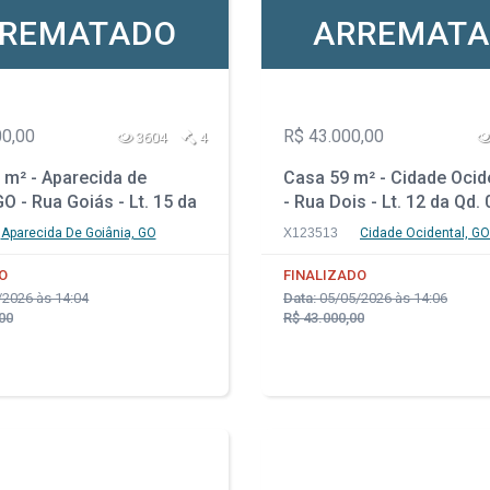
REMATADO
ARREMAT
00,00
R$ 43.000,00
3604
4
 m² - Aparecida de
Casa 59 m² - Cidade Ocid
O - Rua Goiás - Lt. 15 da
- Rua Dois - Lt. 12 da Qd.
 Setor Comendador
03 - Parque Nova Friburg
Aparecida De Goiânia, GO
X123513
Cidade Ocidental, GO
O
FINALIZADO
2026 às 14:04
Data:
05/05/2026 às 14:06
00
R$ 43.000,00