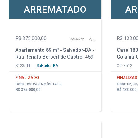
ARREMATADO
AR
R$ 375.000,00
R$ 133.0
4672
6
Apartamento 89 m² - Salvador-BA -
Casa 180
Rua Renato Berbert de Castro, 459
Goiânia-G
- Apto 205 - Stella Maris
Qd. 07 -
X123511
Salvador, BA
X123512
Walmor
FINALIZADO
FINALIZAD
Data:
05/05/2026 às 14:02
Data:
05/05/
R$ 375.000,00
R$ 133.000,