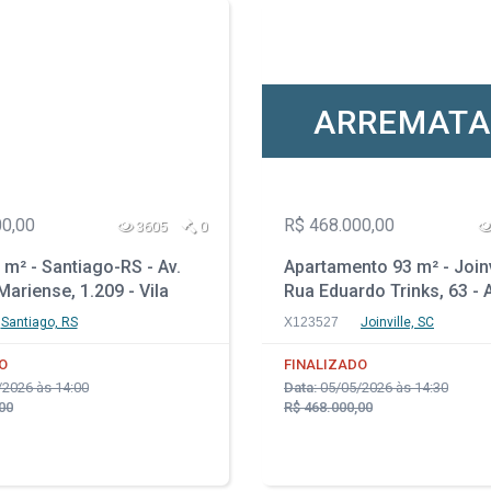
ARREMAT
00,00
R$ 468.000,00
3605
0
m² - Santiago-RS - Av.
Apartamento 93 m² - Joinv
Mariense, 1.209 - Vila
Rua Eduardo Trinks, 63 - 
- América
Santiago, RS
X123527
Joinville, SC
O
FINALIZADO
2026 às 14:00
Data:
05/05/2026 às 14:30
00
R$ 468.000,00