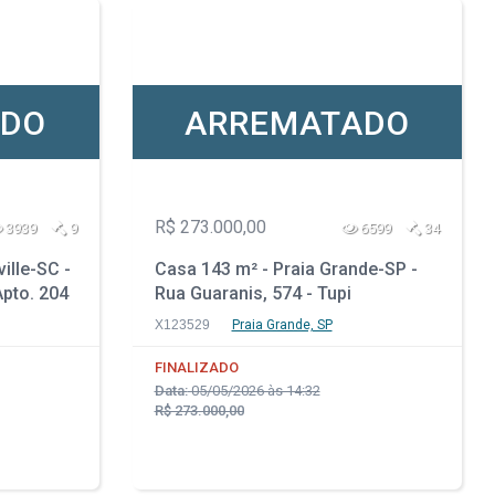
ADO
ARREMATADO
R$ 273.000,00
3939
9
6599
34
ille-SC -
Casa 143 m² - Praia Grande-SP -
Apto. 204
Rua Guaranis, 574 - Tupi
X123529
Praia Grande, SP
FINALIZADO
Data:
05/05/2026 às 14:32
R$ 273.000,00