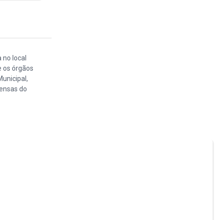
 no local
e os órgãos
unicipal,
pensas do