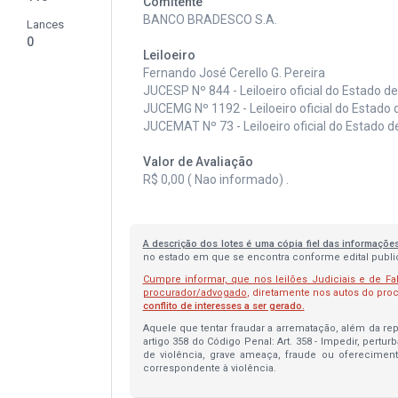
Comitente
BANCO BRADESCO S.A.
Lances
0
Leiloeiro
Fernando José Cerello G. Pereira
JUCESP Nº 844 - Leiloeiro oficial do Estado d
JUCEMG Nº 1192 - Leiloeiro oficial do Estado 
JUCEMAT Nº 73 - Leiloeiro oficial do Estado 
Valor de Avaliação
R$ 0,00 ( Nao informado) .
A descrição dos lotes é uma cópia fiel das informaçõe
no estado em que se encontra conforme edital publica
Cumpre informar, que nos leilões Judiciais e de Fa
procurador/advogado
, diretamente nos autos do pr
conflito de interesses a ser gerado.
Aquele que tentar fraudar a arrematação, além da repa
artigo 358 do Código Penal: Art. 358 - Impedir, pertur
de violência, grave ameaça, fraude ou oferecimen
correspondente à violência.