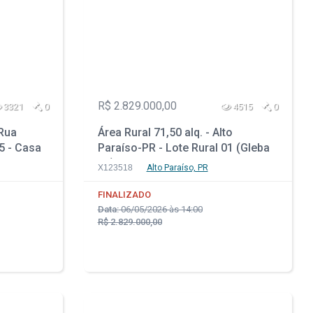
R$ 2.829.000,00
3321
0
4515
0
 Rua
Área Rural 71,50 alq. - Alto
5 - Casa
Paraíso-PR - Lote Rural 01 (Gleba
09) - Zona Rural
X123518
Alto Paraíso, PR
FINALIZADO
Data:
06/05/2026 às 14:00
R$ 2.829.000,00