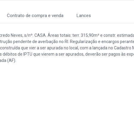
Contrato de compra e venda
Lances
do Neves, s/nº. CASA. Áreas totais: terr. 315,90m² e constr. estimada
Construção pendente de averbação no RI. Regularização e encargos perant
onstruída que vier a ser apurada no local, com a lançada no Cadastro M
is débitos de IPTU que vierem a ser apurados, deverão ser pagos às ex
ada (AF).