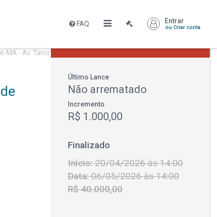
Entrar
FAQ
Leilão encerrado
ou Criar conta
R$ 40.000,00
Último Lance
ade
Não arrematado
Incremento
R$ 1.000,00
Finalizado
Início:
20/04/2026 às 14:00
Data:
06/05/2026 às 14:00
R$ 40.000,00