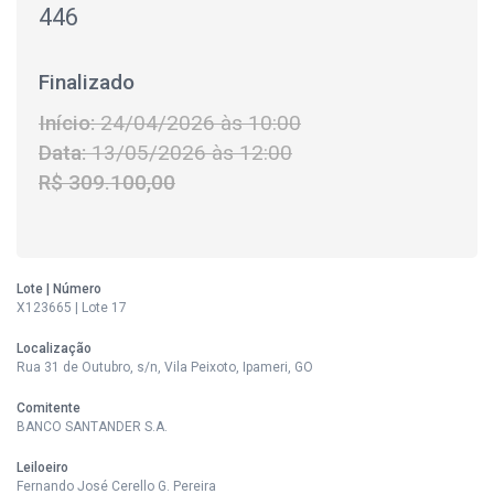
446
Finalizado
Início:
24/04/2026 às 10:00
Data:
13/05/2026 às 12:00
R$ 309.100,00
Lote | Número
X123665 | Lote 17
Localização
Rua 31 de Outubro, s/n, Vila Peixoto, Ipameri, GO
Comitente
BANCO SANTANDER S.A.
Leiloeiro
Fernando José Cerello G. Pereira