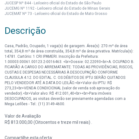
JUCESP Nº 844 - Leiloeiro oficial do Estado de São Paulo
JUCEMG Nº 1192 - Leiloeiro oficial do Estado de Minas Gerais
JUCEMAT Nº 73 - Leiloeiro oficial do Estado de Mato Grosso
Descrição
Casa, Padrão, Ocupado, 1 vaga(s) de garagem. Área(s): 270 m² de área
total, 354,8 m² de área construída, 354,8 m² de área privativa. Matrícula(s):
14781. Cartório: 1 CRI IPAMERI. Inscrição da Prefeitura:
1.00003.00061.00123.2-0016463. <br>Dossie: 02.22093<br>A. OCUPADO B.
FICARÃO A CARGO DO ARREMATANTE: TODAS AS PROVIDÊNCIAS, RISCOS,
CUSTAS E DESPESAS NECESSÁRIAS À DESOCUPAÇÃO CONFORME
CLAUSULA 4.12. DO EDITAL. C. OS DÉBITOS DE IPTU SERÃO QUITADOS
PELO VENDEDOR ATÉ A DATA DO LEILÃO.<br>Valor do IPTU: R$
273,23<br>VENDA CONDICIONAL (valor de venda sob aprovação do
vendedor).<br>Valor alvo: R$ 412.001,40<br><br>Para imóveis
DESOCUPADOS, as visitas deverão ser previamente agendadas com a
Mega Leilões - Tel.: (11) 3149-4600.
Valor de Avaliação
R$ 813.000,00 (Oitocentos e treze mil reais) .
Compartilhe esta oferta: