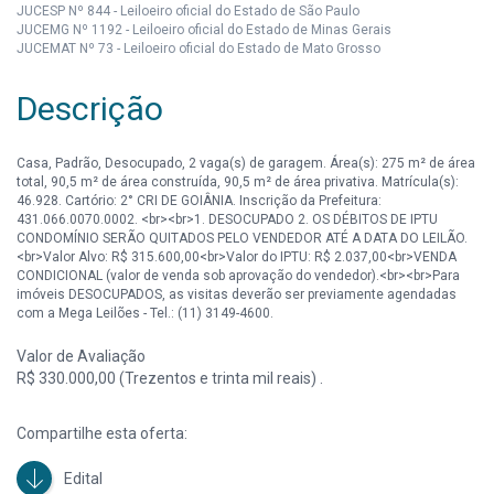
JUCESP Nº 844 - Leiloeiro oficial do Estado de São Paulo
JUCEMG Nº 1192 - Leiloeiro oficial do Estado de Minas Gerais
JUCEMAT Nº 73 - Leiloeiro oficial do Estado de Mato Grosso
Descrição
Casa, Padrão, Desocupado, 2 vaga(s) de garagem. Área(s): 275 m² de área
total, 90,5 m² de área construída, 90,5 m² de área privativa. Matrícula(s):
46.928. Cartório: 2° CRI DE GOIÂNIA. Inscrição da Prefeitura:
431.066.0070.0002. <br><br>1. DESOCUPADO 2. OS DÉBITOS DE IPTU
CONDOMÍNIO SERÃO QUITADOS PELO VENDEDOR ATÉ A DATA DO LEILÃO.
<br>Valor Alvo: R$ 315.600,00<br>Valor do IPTU: R$ 2.037,00<br>VENDA
CONDICIONAL (valor de venda sob aprovação do vendedor).<br><br>Para
imóveis DESOCUPADOS, as visitas deverão ser previamente agendadas
com a Mega Leilões - Tel.: (11) 3149-4600.
Valor de Avaliação
R$ 330.000,00 (Trezentos e trinta mil reais) .
Compartilhe esta oferta:
Edital