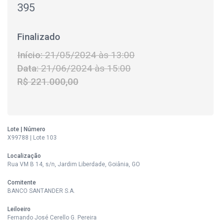
395
Finalizado
Início:
21/05/2024 às 13:00
Data:
21/06/2024 às 15:00
R$ 221.000,00
Lote | Número
X99788 | Lote 103
Localização
Rua VM B 14, s/n, Jardim Liberdade, Goiânia, GO
Comitente
BANCO SANTANDER S.A.
Leiloeiro
Fernando José Cerello G. Pereira