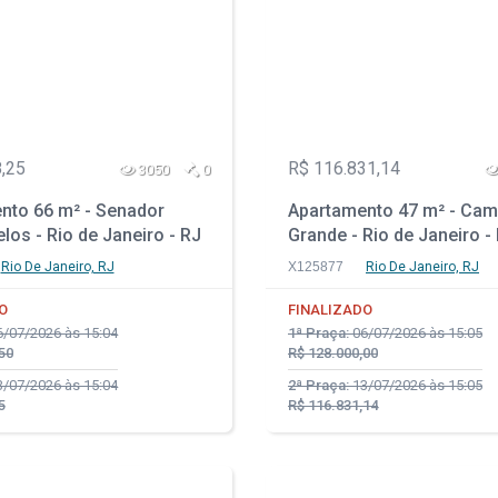
,25
R$ 116.831,14
3050
0
nto 66 m² - Senador
Apartamento 47 m² - Ca
os - Rio de Janeiro - RJ
Grande - Rio de Janeiro -
Rio De Janeiro, RJ
X125877
Rio De Janeiro, RJ
O
FINALIZADO
/07/2026 às 15:04
1ª Praça:
06/07/2026 às 15:05
50
R$ 128.000,00
/07/2026 às 15:04
2ª Praça:
13/07/2026 às 15:05
5
R$ 116.831,14