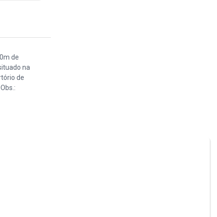
00m de
situado na
tório de
Obs.: