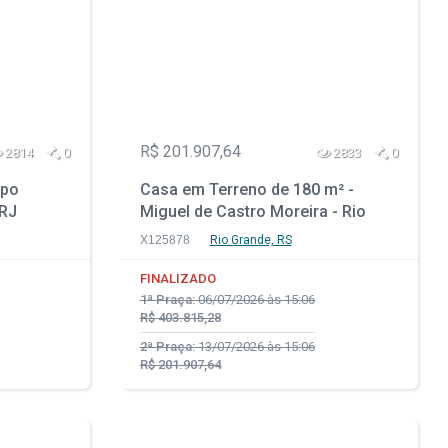
R$ 201.907,64
2814
0
2833
0
mpo
Casa em Terreno de 180 m² -
 RJ
Miguel de Castro Moreira - Rio
Grande - RS
X125878
Rio Grande, RS
FINALIZADO
1ª Praça:
06/07/2026 às 15:06
R$ 403.815,28
2ª Praça:
13/07/2026 às 15:06
R$ 201.907,64