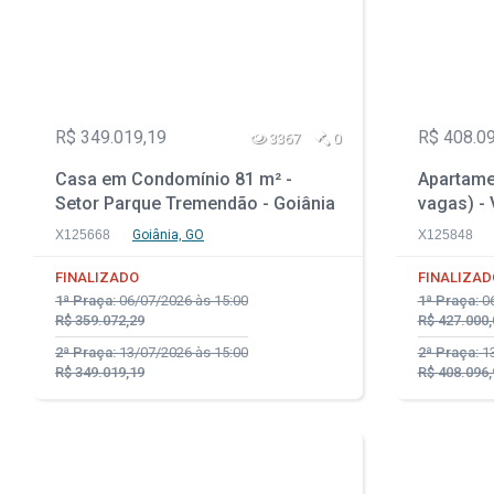
R$ 349.019,19
R$ 408.0
3367
0
Casa em Condomínio 81 m² -
Apartame
Setor Parque Tremendão - Goiânia
vagas) - V
- GO
X125668
Goiânia, GO
X125848
FINALIZADO
FINALIZAD
1ª Praça:
06/07/2026 às 15:00
1ª Praça:
06
R$ 359.072,29
R$ 427.000,
2ª Praça:
13/07/2026 às 15:00
2ª Praça:
13
R$ 349.019,19
R$ 408.096,