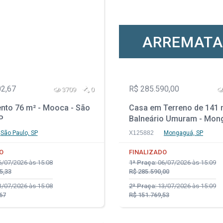
ARREMAT
02,67
R$ 285.590,00
3709
0
nto 76 m² - Mooca - São
Casa em Terreno de 141 
P
Balneário Umuram - Mon
SP
São Paulo, SP
X125882
Mongaguá, SP
O
FINALIZADO
/07/2026 às 15:08
1ª Praça:
06/07/2026 às 15:09
5,33
R$ 285.590,00
/07/2026 às 15:08
2ª Praça:
13/07/2026 às 15:09
67
R$ 151.769,53