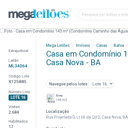
Mega Leilões
Imóveis
Casas
Bahia
Extrajudicial
Casa em Condomínio 1
Casa Nova - BA
Leilão
ML34064
Código Lote
X125885
Navegue pelos lotes:
Número Lote
Área
LOTE 16
143 m2
Visitas
Localização
2.684
Rua Projetada D, Lt 66 da Qd D, Casa Nova, BA
Habilitados
17