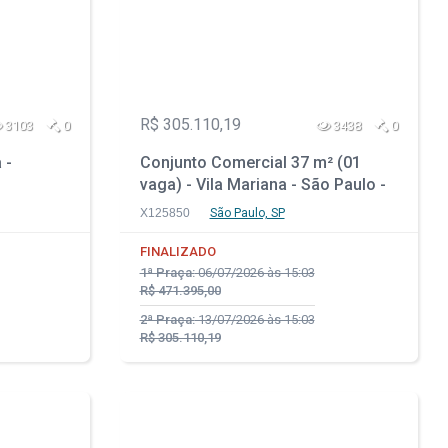
R$ 305.110,19
3103
0
3438
0
 -
Conjunto Comercial 37 m² (01
vaga) - Vila Mariana - São Paulo -
SP
X125850
São Paulo, SP
FINALIZADO
1ª Praça:
06/07/2026 às 15:03
R$ 471.395,00
2ª Praça:
13/07/2026 às 15:03
R$ 305.110,19