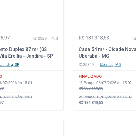
96,97
R$ 181.318,53
2829
0
nto Duplex 87 m² (02
Casa 54 m² - Cidade Nova
ila Ercília - Jandira - SP
Uberaba - MG
Jandira, SP
X125849
Uberaba, MG
O
FINALIZADO
/07/2026 às 15:01
1ª Praça:
06/07/2026 às 15:02
00
R$ 350.660,00
/07/2026 às 15:01
2ª Praça:
13/07/2026 às 15:02
97
R$ 181.318,53