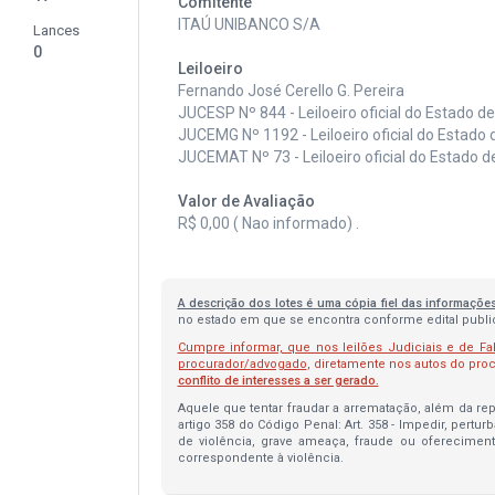
Comitente
ITAÚ UNIBANCO S/A
Lances
0
Leiloeiro
Fernando José Cerello G. Pereira
JUCESP Nº 844 - Leiloeiro oficial do Estado d
JUCEMG Nº 1192 - Leiloeiro oficial do Estado 
JUCEMAT Nº 73 - Leiloeiro oficial do Estado 
Valor de Avaliação
R$ 0,00 ( Nao informado) .
A descrição dos lotes é uma cópia fiel das informaçõe
no estado em que se encontra conforme edital publica
Cumpre informar, que nos leilões Judiciais e de Fa
procurador/advogado
, diretamente nos autos do pr
conflito de interesses a ser gerado.
Aquele que tentar fraudar a arrematação, além da repa
artigo 358 do Código Penal: Art. 358 - Impedir, pertur
de violência, grave ameaça, fraude ou oferecimen
correspondente à violência.