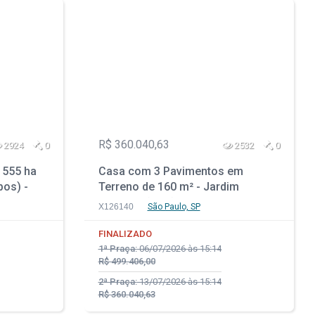
R$ 360.040,63
2924
0
2532
0
 555 ha
Casa com 3 Pavimentos em
pos) -
Terreno de 160 m² - Jardim
Maracanã - São Paulo - SP
X126140
São Paulo, SP
FINALIZADO
1ª Praça:
06/07/2026 às 15:14
R$ 499.406,00
2ª Praça:
13/07/2026 às 15:14
R$ 360.040,63