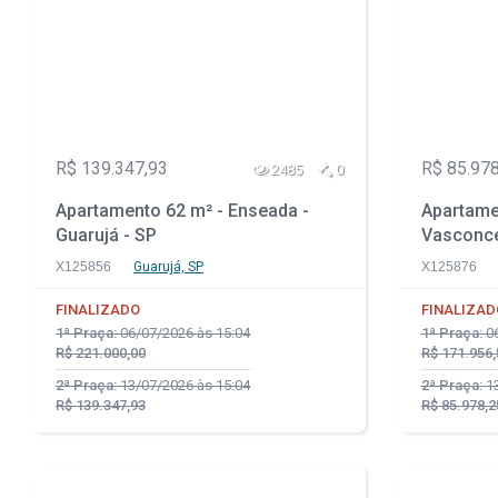
R$ 139.347,93
R$ 85.978
2485
0
Apartamento 62 m² - Enseada -
Apartame
Guarujá - SP
Vasconcel
X125856
Guarujá, SP
X125876
FINALIZADO
FINALIZAD
1ª Praça:
06/07/2026 às 15:04
1ª Praça:
06
R$ 221.000,00
R$ 171.956,
2ª Praça:
13/07/2026 às 15:04
2ª Praça:
13
R$ 139.347,93
R$ 85.978,2