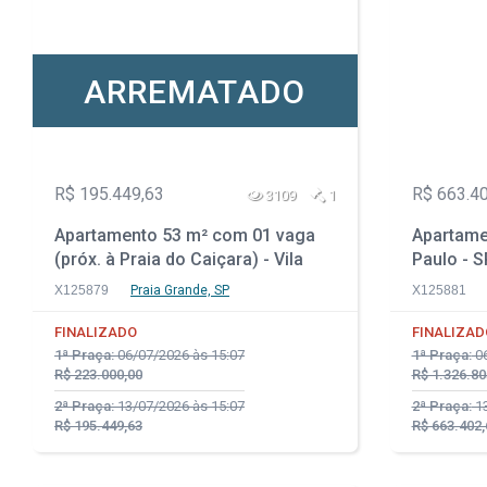
ARREMATADO
R$ 195.449,63
R$ 663.4
3109
1
Apartamento 53 m² com 01 vaga
Apartame
(próx. à Praia do Caiçara) - Vila
Paulo - S
Caiçara - Praia Grande - SP
X125879
Praia Grande, SP
X125881
FINALIZADO
FINALIZAD
1ª Praça:
06/07/2026 às 15:07
1ª Praça:
06
R$ 223.000,00
R$ 1.326.80
2ª Praça:
13/07/2026 às 15:07
2ª Praça:
13
R$ 195.449,63
R$ 663.402,