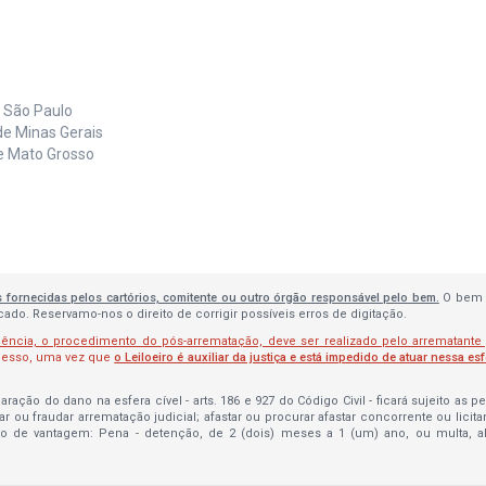
e São Paulo
de Minas Gerais
de Mato Grosso
s fornecidas pelos cartórios, comitente ou outro órgão responsável pelo bem.
O bem 
do. Reservamo-nos o direito de corrigir possíveis erros de digitação.
lência, o procedimento do pós-arrematação, deve ser realizado pelo arrematante
ocesso, uma vez que
o Leiloeiro é auxiliar da justiça e está impedido de atuar nessa es
ração do dano na esfera cível - arts. 186 e 927 do Código Civil - ficará sujeito as 
bar ou fraudar arrematação judicial; afastar ou procurar afastar concorrente ou licit
to de vantagem: Pena - detenção, de 2 (dois) meses a 1 (um) ano, ou multa, 