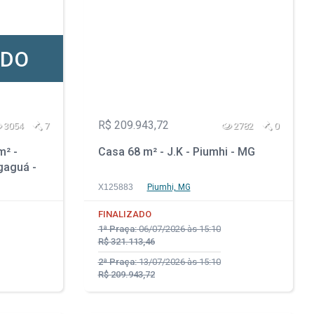
ADO
R$ 209.943,72
3054
7
2782
0
m² -
Casa 68 m² - J.K - Piumhi - MG
gaguá -
X125883
Piumhi, MG
FINALIZADO
1ª Praça:
06/07/2026 às 15:10
R$ 321.113,46
2ª Praça:
13/07/2026 às 15:10
R$ 209.943,72