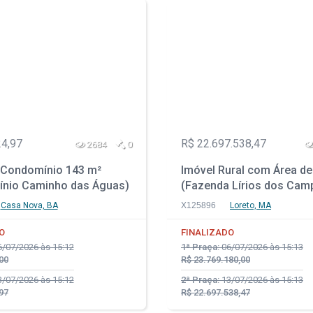
24,97
R$ 22.697.538,47
2684
0
Condomínio 143 m²
Imóvel Rural com Área de
nio Caminho das Águas)
(Fazenda Lírios dos Cam
ova - BA
Loreto - MA
Casa Nova, BA
X125896
Loreto, MA
O
FINALIZADO
/07/2026 às 15:12
1ª Praça:
06/07/2026 às 15:13
00
R$ 23.769.180,00
/07/2026 às 15:12
2ª Praça:
13/07/2026 às 15:13
97
R$ 22.697.538,47