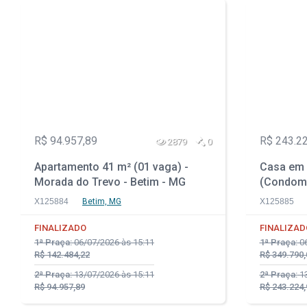
R$ 94.957,89
R$ 243.2
2879
0
Apartamento 41 m² (01 vaga) -
Casa em 
Morada do Trevo - Betim - MG
(Condomí
- Casa N
X125884
Betim, MG
X125885
FINALIZADO
FINALIZAD
1ª Praça:
06/07/2026 às 15:11
1ª Praça:
06
R$ 142.484,22
R$ 349.790,
2ª Praça:
13/07/2026 às 15:11
2ª Praça:
13
R$ 94.957,89
R$ 243.224,