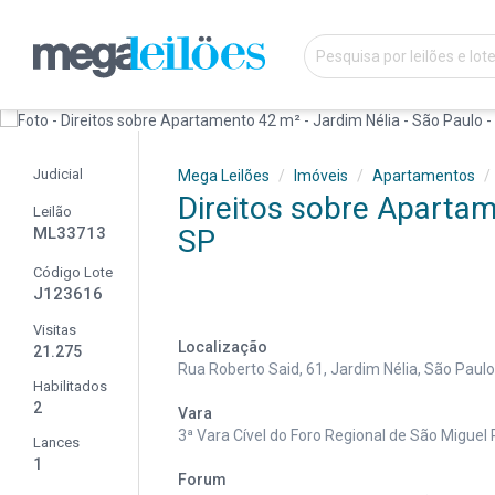
Judicial
Mega Leilões
Imóveis
Apartamentos
Direitos sobre Apartam
Leilão
ML33713
SP
Código Lote
J123616
Visitas
Localização
21.275
Rua Roberto Said, 61, Jardim Nélia, São Paulo
Habilitados
2
Vara
3ª Vara Cível do Foro Regional de São Miguel
Lances
1
Forum