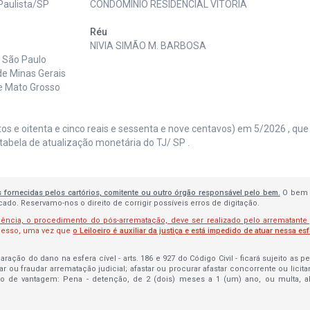
 Paulista/SP
CONDOMÍNIO RESIDENCIAL VITÓRIA
Réu
NIVIA SIMÃO M. BARBOSA
e São Paulo
de Minas Gerais
de Mato Grosso
os e oitenta e cinco reais e sessenta e nove centavos) em 5/2026 , que
tabela de atualização monetária do TJ/ SP .
s fornecidas pelos cartórios, comitente ou outro órgão responsável pelo bem.
O bem 
do. Reservamo-nos o direito de corrigir possíveis erros de digitação.
lência, o procedimento do pós-arrematação, deve ser realizado pelo arrematante
ocesso, uma vez que
o Leiloeiro é auxiliar da justiça e está impedido de atuar nessa es
ração do dano na esfera cível - arts. 186 e 927 do Código Civil - ficará sujeito as 
bar ou fraudar arrematação judicial; afastar ou procurar afastar concorrente ou licit
to de vantagem: Pena - detenção, de 2 (dois) meses a 1 (um) ano, ou multa, 