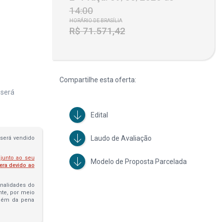
14:00
HORÁRIO DE BRASÍLIA
R$ 71.571,42
Compartilhe esta oferta:
 será
Edital
Laudo de Avaliação
será vendido
 junto ao seu
Modelo de Proposta Parcelada
fera devido ao
penalidades do
ante, por meio
além da pena