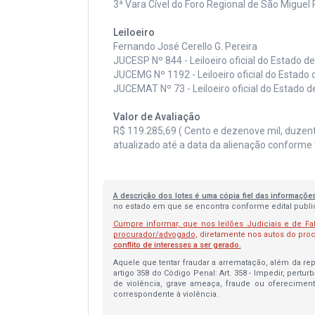
3ª Vara Cível do Foro Regional de São Miguel
Leiloeiro
Fernando José Cerello G. Pereira
JUCESP Nº 844 - Leiloeiro oficial do Estado d
JUCEMG Nº 1192 - Leiloeiro oficial do Estado 
JUCEMAT Nº 73 - Leiloeiro oficial do Estado 
Valor de Avaliação
R$ 119.285,69 ( Cento e dezenove mil, duzent
atualizado até a data da alienação conforme 
A descrição dos lotes é uma cópia fiel das informaçõe
no estado em que se encontra conforme edital publica
Cumpre informar, que nos leilões Judiciais e de Fa
procurador/advogado
, diretamente nos autos do pr
conflito de interesses a ser gerado.
Aquele que tentar fraudar a arrematação, além da repa
artigo 358 do Código Penal: Art. 358 - Impedir, pertur
de violência, grave ameaça, fraude ou oferecimen
correspondente à violência.