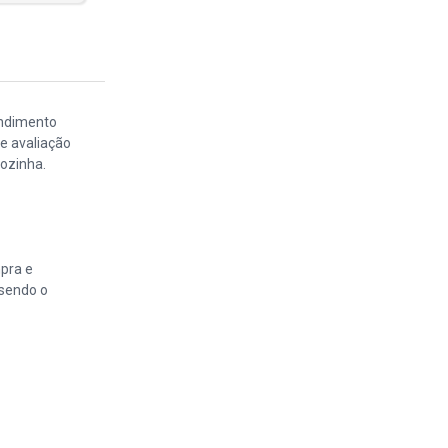
endimento
de avaliação
ozinha.
pra e
sendo o