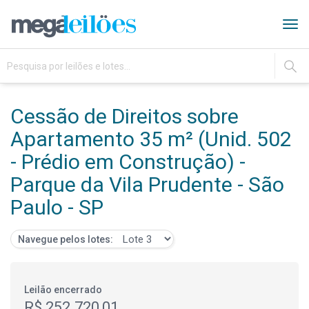
Tog
navi
IR
Cessão de Direitos sobre
Apartamento 35 m² (Unid. 502
- Prédio em Construção) -
Parque da Vila Prudente - São
Paulo - SP
Navegue pelos lotes:
Leilão encerrado
R$ 252.720,01