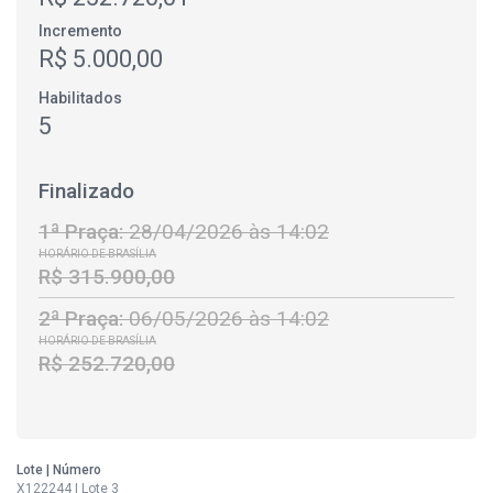
Incremento
R$ 5.000,00
Habilitados
5
Finalizado
1ª Praça:
28/04/2026 às 14:02
HORÁRIO DE BRASÍLIA
R$ 315.900,00
2ª Praça:
06/05/2026 às 14:02
HORÁRIO DE BRASÍLIA
R$ 252.720,00
Lote | Número
X122244 | Lote 3