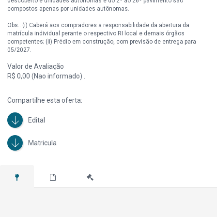
descoberto e unidades autônomas e do 2º ao 26º pavimento são
compostos apenas por unidades autônomas.
Obs.: (i) Caberá aos compradores a responsabilidade da abertura da
matrícula individual perante o respectivo RI local e demais órgãos
competentes; (ii) Prédio em construção, com previsão de entrega para
05/2027.
Valor de Avaliação
R$ 0,00 (Nao informado) .
Compartilhe esta oferta:
Edital
Matricula