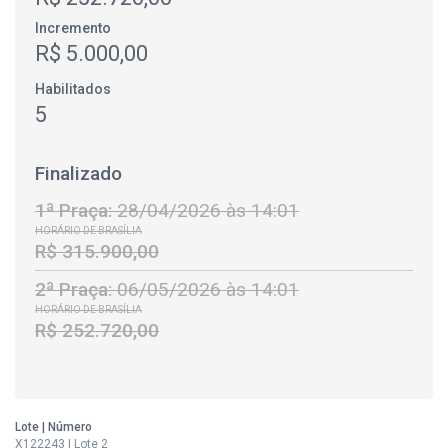
Incremento
R$ 5.000,00
Habilitados
5
Finalizado
1ª Praça:
28/04/2026 às 14:01
HORÁRIO DE BRASÍLIA
R$ 315.900,00
2ª Praça:
06/05/2026 às 14:01
HORÁRIO DE BRASÍLIA
R$ 252.720,00
Lote | Número
X122243 | Lote 2