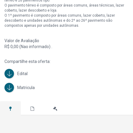
térreo e 26 pavimentos tipo.
O pavimento térreo é composto por áreas comuns, áreas técnicas, lazer
coberto, lazer descoberto e loja.
O 1º pavimento é composto por áreas comuns, lazer coberto, lazer
descoberto e unidades autônomas e do 2º ao 26º pavimento são
compostos apenas por unidades autônomas.
Obs.: (i) Caberá aos compradores a responsabilidade da abertura da
Valor de Avaliação
matrícula individual perante o respectivo RI local e demais órgãos
competentes; (ii) Prédio em construção, com previsão de entrega para
R$ 0,00 (Nao informado) .
05/2027.
Compartilhe esta oferta:
Edital
Matricula