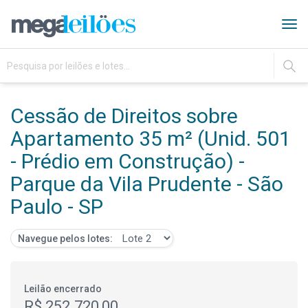
Tog
navi
IR
Cessão de Direitos sobre
Apartamento 35 m² (Unid. 501
- Prédio em Construção) -
Parque da Vila Prudente - São
Paulo - SP
Navegue pelos lotes:
Leilão encerrado
R$ 252.720,00