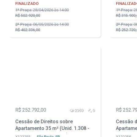
FINALIZADO
FINALIZAD
1ª Praça:
28/04/2026 às 14:00
1ª Praça:
28
R$ 502.920,00
R$ 315.900,
2ª Praça:
06/05/2026 às 14:00
2ª Praça:
06
R$ 402.336,00
R$ 252.720,
R$ 252.792,00
R$ 252.7
2369
0
Cessão de Direitos sobre
Cessão d
Apartamento 35 m² (Unid. 1.308 -
Apartamen
Prédio em Construção) - Parque
Prédio e