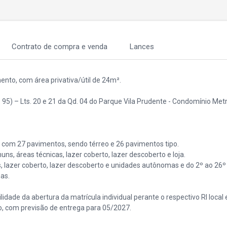
Contrato de compra e venda
Lances
to, com área privativa/útil de 24m².
 95) – Lts. 20 e 21 da Qd. 04 do Parque Vila Prudente - Condomínio Met
om 27 pavimentos, sendo térreo e 26 pavimentos tipo.
s, áreas técnicas, lazer coberto, lazer descoberto e loja.
 lazer coberto, lazer descoberto e unidades autônomas e do 2º ao 26
as.
idade da abertura da matrícula individual perante o respectivo RI local
o, com previsão de entrega para 05/2027.