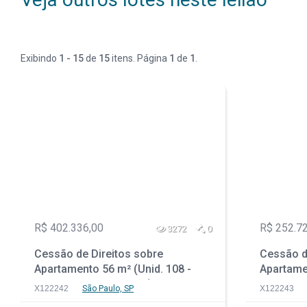
Exibindo
1 - 15
de
15
itens. Página
1
de
1
.
R$ 402.336,00
R$ 252.7
3272
0
Cessão de Direitos sobre
Cessão d
Apartamento 56 m² (Unid. 108 -
Apartamen
Prédio em Construção) - Parque
Prédio e
X122242
São Paulo, SP
X122243
da Vila Prudente - São Paulo - SP
da Vila P