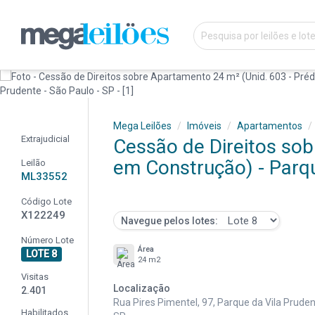
Mega Leilões
Imóveis
Apartamentos
Extrajudicial
Cessão de Direitos sob
em Construção) - Parqu
Leilão
ML33552
Código Lote
X122249
Navegue pelos lotes:
Número Lote
Área
LOTE 8
24 m2
Visitas
Localização
2.401
Rua Pires Pimentel, 97, Parque da Vila Pruden
Habilitados