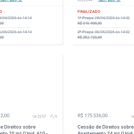
São Paulo, SP
X122244
São Paulo, SP
rudente - São Paulo - SP
da Vila Prudente - São Pa
O
FINALIZADO
/04/2026 às 14:14
1ª Praça:
28/04/2026 às 14:02
00
R$ 315.900,00
/05/2026 às 14:14
2ª Praça:
06/05/2026 às 14:02
00
R$ 252.720,00
12,00
R$ 175.536,00
2257
0
e Direitos sobre
Cessão de Direitos sobre
to 25 m² (Unid. 610 -
Apartamento 24 m² (Unid.