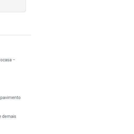
rocasa –
º pavimento
 e demais