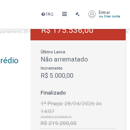
Entrar
FAQ
ou Criar conta
Leilão encerrado
R$ 175.536,00
Último Lance
rédio
Não arrematado
Incremento
R$ 5.000,00
Finalizado
1ª Praça:
28/04/2026 às
14:07
HORÁRIO DE BRASÍLIA
R$ 219.200,00