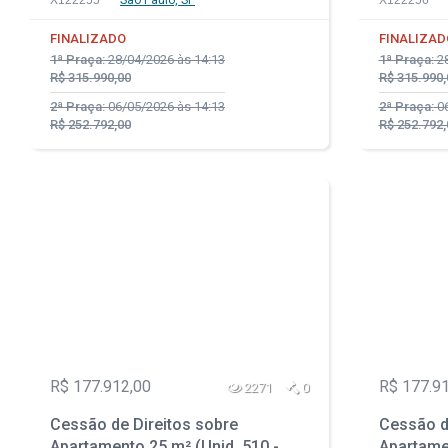
X122255
São Paulo, SP
X122256
da Vila Prudente - São Paulo - SP
da Vila P
FINALIZADO
FINALIZAD
1ª Praça:
28/04/2026 às 14:13
1ª Praça:
28
R$ 315.990,00
R$ 315.990,
2ª Praça:
06/05/2026 às 14:13
2ª Praça:
06
R$ 252.792,00
R$ 252.792,
R$ 177.912,00
R$ 177.9
2271
0
Cessão de Direitos sobre
Cessão d
Apartamento 25 m² (Unid. 510 -
Apartamen