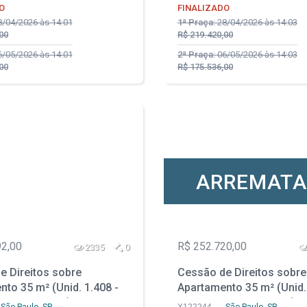
O
FINALIZADO
/04/2026 às 14:01
1ª Praça:
28/04/2026 às 14:03
00
R$ 219.420,00
/05/2026 às 14:01
2ª Praça:
06/05/2026 às 14:03
00
R$ 175.536,00
ARREMAT
92,00
R$ 252.720,00
2335
0
e Direitos sobre
Cessão de Direitos sobre
to 35 m² (Unid. 1.408 -
Apartamento 35 m² (Unid.
m Construção) - Parque
Prédio em Construção) -