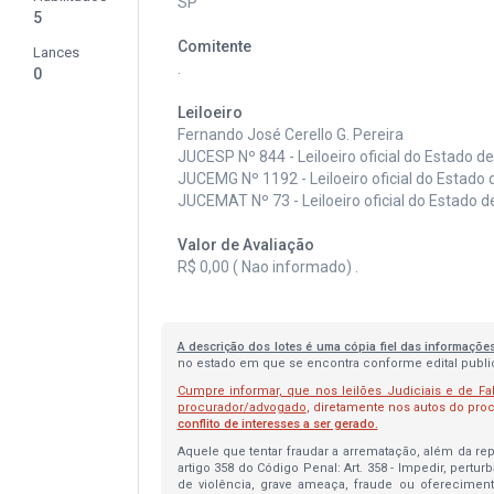
SP
5
Comitente
Lances
.
0
Leiloeiro
Fernando José Cerello G. Pereira
JUCESP Nº 844 - Leiloeiro oficial do Estado d
JUCEMG Nº 1192 - Leiloeiro oficial do Estado 
JUCEMAT Nº 73 - Leiloeiro oficial do Estado 
Valor de Avaliação
R$ 0,00 ( Nao informado) .
A descrição dos lotes é uma cópia fiel das informaçõe
no estado em que se encontra conforme edital publica
Cumpre informar, que nos leilões Judiciais e de Fa
procurador/advogado
, diretamente nos autos do pr
conflito de interesses a ser gerado.
Aquele que tentar fraudar a arrematação, além da repa
artigo 358 do Código Penal: Art. 358 - Impedir, pertur
de violência, grave ameaça, fraude ou oferecimen