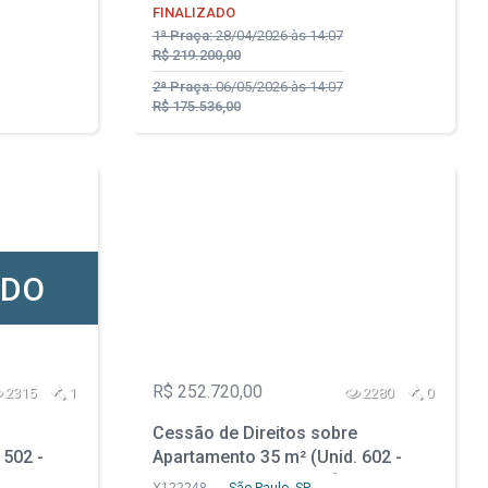
FINALIZADO
1ª Praça:
28/04/2026 às 14:07
R$ 219.200,00
2ª Praça:
06/05/2026 às 14:07
R$ 175.536,00
ADO
R$ 252.720,00
2315
1
2280
0
Cessão de Direitos sobre
 502 -
Apartamento 35 m² (Unid. 602 -
 Parque
Prédio em Construção) - Parque