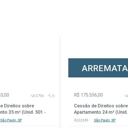
ARREMAT
20,00
R$ 175.536,00
2706
0
e Direitos sobre
Cessão de Direitos sobre
to 35 m² (Unid. 501 -
Apartamento 24 m² (Unid.
m Construção) - Parque
Prédio em Construção) -
São Paulo, SP
X122245
São Paulo, SP
rudente - São Paulo - SP
da Vila Prudente - São Pa