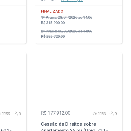
X122248
São Paulo, SP
ulo - SP
da Vila Prudente - São Paulo - SP
FINALIZADO
1ª Praça:
28/04/2026 às 14:06
R$ 315.900,00
2ª Praça:
06/05/2026 às 14:06
R$ 252.720,00
R$ 177.912,00
2255
0
2230
0
Cessão de Direitos sobre
 604 -
Apartamento 25 m² (Unid. 710 -