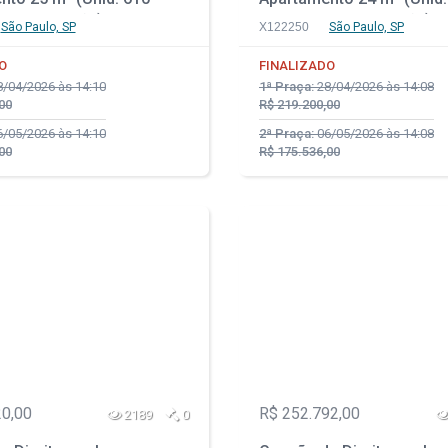
m Construção) - Parque
Prédio em Construção) -
São Paulo, SP
X122250
São Paulo, SP
rudente - São Paulo - SP
da Vila Prudente - São Pa
O
FINALIZADO
/04/2026 às 14:10
1ª Praça:
28/04/2026 às 14:08
00
R$ 219.200,00
/05/2026 às 14:10
2ª Praça:
06/05/2026 às 14:08
00
R$ 175.536,00
20,00
R$ 252.792,00
2189
0