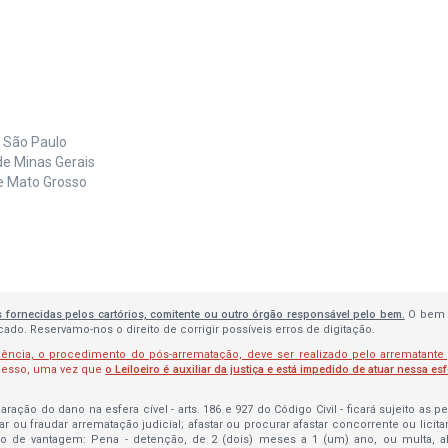
e São Paulo
de Minas Gerais
de Mato Grosso
s fornecidas pelos cartórios, comitente ou outro órgão responsável pelo bem.
O bem 
do. Reservamo-nos o direito de corrigir possíveis erros de digitação.
lência, o procedimento do pós-arrematação, deve ser realizado pelo arrematante
ocesso, uma vez que
o Leiloeiro é auxiliar da justiça e está impedido de atuar nessa es
ração do dano na esfera cível - arts. 186 e 927 do Código Civil - ficará sujeito as 
bar ou fraudar arrematação judicial; afastar ou procurar afastar concorrente ou licit
to de vantagem: Pena - detenção, de 2 (dois) meses a 1 (um) ano, ou multa, 