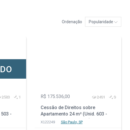
Ordenação
Popularidade
ADO
R$ 175.536,00
2583
1
2401
0
Cessão de Direitos sobre
 503 -
Apartamento 24 m² (Unid. 603 -
 Parque
Prédio em Construção) - Parque
X122249
São Paulo, SP
ulo - SP
da Vila Prudente - São Paulo - SP