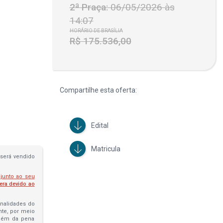
2ª Praça:
06/05/2026 às
14:07
HORÁRIO DE BRASÍLIA
R$ 175.536,00
Compartilhe esta oferta:
Edital
Matricula
será vendido
 junto ao seu
fera devido ao
penalidades do
ante, por meio
além da pena