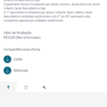
térreo e 26 pavimentos tipo.
O pavimento térreo é composto por áreas comuns, áreas técnicas, lazer
coberto, lazer descoberto e loja.
O 1º pavimento é composto por áreas comuns, lazer coberto, lazer
descoberto e unidades autônomas e do 2º ao 26º pavimento são
compostos apenas por unidades autônomas.
Obs.: (i) Caberá aos compradores a responsabilidade da abertura da
Valor de Avaliação
matrícula individual perante o respectivo RI local e demais órgãos
competentes; (ii) Prédio em construção, com previsão de entrega para
R$ 0,00 (Nao informado) .
05/2027.
Compartilhe esta oferta:
Edital
Matricula