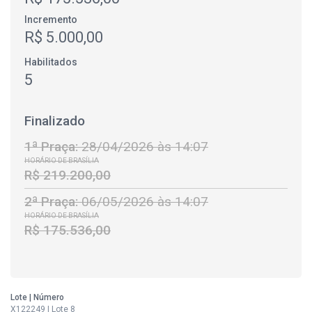
Incremento
R$ 5.000,00
Habilitados
5
Finalizado
1ª Praça:
28/04/2026 às 14:07
HORÁRIO DE BRASÍLIA
R$ 219.200,00
2ª Praça:
06/05/2026 às 14:07
HORÁRIO DE BRASÍLIA
R$ 175.536,00
Lote | Número
X122249 | Lote 8