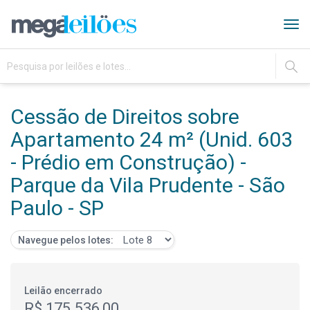
Tog
navi
IR
Cessão de Direitos sobre
Apartamento 24 m² (Unid. 603
- Prédio em Construção) -
Parque da Vila Prudente - São
Paulo - SP
Navegue pelos lotes:
Leilão encerrado
R$ 175.536,00