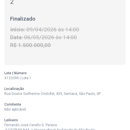
2
Finalizado
Início:
09/04/2026 às 14:00
Data:
06/05/2026 às 14:00
R$ 1.500.000,00
Lote | Número
X123390 | Lote 1
Localização
Rua Doutor Guilherme Cristofel, 439, Santana, São Paulo, SP
Comitente
Não aplicável
Leiloeiro
Fernando José Cerello G. Pereira
JUCESP Nº 844 - Leiloeiro oficial do Estado de São Paulo