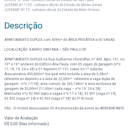
JUCEMG Nº 1192 - Leiloeiro oficial do Estado de Minas Gerais
JUCEMAT Nº 73 - Leiloeiro oficial do Estado de Mato Grosso
Descrição
APARTAMENTO DUPLEX com 439m² de ÁREA PRIVATIVA e 05 VAGAS.
LOCALIZAÇÃO: BAIRRO SANTANA – SÃO PAULO/SP.
APARTAMENTO DUPLEX na Rua Guilherme Christoffel, nº 439. Apto. 151, no
15º e 16º andares do Edifício Ana Paula, com 05 vagas de garagem (nºs
17, 18, 19, 24 e 28) e 01 depósito nº 151, todos no 1º subsolo.
Área privativa 439,800m² (na qual está incluída a área de 9,38m² -
referente ao depósito e a área de 22,00m² - referente a vaga dupla de
garagem - nºs 17/18), área comum de 265,748m² e área exclusiva de
garagem de 33,00m² (11,00m² cada vaga – nºs 19, 24 e 28).
Matrículas nºs 92.900 (apto e vagas nºs 17 e 18), 92.901 (vaga nº 19),
92.902 (vaga nº 24) e 92.903 (vaga nº 28) do 3º RI local.
Obs.: (i) Imóvel desocupado; (ii) A transmissão da posse ao ARREMATANTE
será feita em até 10 (dez) dias, após o pagamento do valor integral da
Valor de Avaliação
arrematação e da outorga da escritura; (iii) Consta na AV.09 da Matr. nº
92.900 (apto e vaga dupla nºs 17/18) que o imóvel está alienado
R$ 0,00 (Nao informado) .
fiduciariamente ao Banco Bradesco S.A., com valor para quitação de aprox.