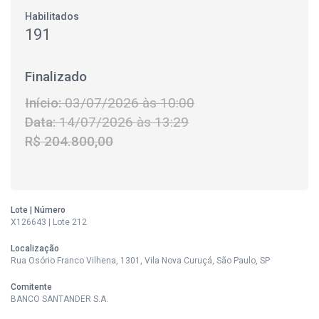
Habilitados
191
Finalizado
Início:
03/07/2026 às 10:00
Data:
14/07/2026 às 13:29
R$ 204.800,00
Lote | Número
X126643 | Lote 212
Localização
Rua Osório Franco Vilhena, 1301, Vila Nova Curuçá, São Paulo, SP
Comitente
BANCO SANTANDER S.A.