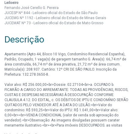
Leiloeiro
Fernando José Cerello G. Pereira
JUCESP Nº 844 - Leiloeiro oficial do Estado de São Paulo
JUCEMG Nº 1192 - Leiloeiro oficial do Estado de Minas Gerais
JUCEMAT Nº 73 - Leiloeiro oficial do Estado de Mato Grosso
Descrição
Apartamento (Apto 44, Bloco 10 Vigo, Condomínio Residencial Espanha),
Padrão, Ocupado, 1 vaga(s) de garagem tamanho G. Área(s): 66,74 m² de
área construída, 66,74 m² de área privativa, 21,72 m² de área comum.
Matrícula(s): 208.937. Cartório: 12º CRI DE SÃO PAULO. Inscrição da
Prefeitura: 132.278.0650-8.
Valor alvo: R$ 256.000,00<br>Dossie: 02.27104<br>a. OCUPADO b.
FICARÃO A CARGO DO ARREMATANTE: TODAS AS PROVIDÊNCIAS, RISCOS,
CUSTAS E DESPESAS NECESSÁRIAS À DESOCUPAÇÃO CONFORME
CLAUSULA 4.12. DO EDITAL, c. OS DÉBITOS DE IPTU E CONDOMÍNIO SERÃO
QUITADOS PELO VENDEDOR ATÉ A DATA DO LEILÃO.<br>Valor do
condomínio: R$ 593,25<br>Valor do IPTU: R$ 1.041,00<br>Valor alvo:
0,00<br><br>VENDA CONDICIONAL (valor de venda sob aprovação do
vendedor).<br>Observação: As imagens divulgadas possuem carater
meramente ilustrativo.<br><br>Para imóveis DESOCUPADOS, as visitas
deverão ser previamente agendadas com a Mega Leilões - Tel.: (11) 3149-