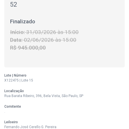
52
Finalizado
Início:
31/03/2026 às 15:00
Data:
02/06/2026 às 15:00
R$ 945.000,00
Lote | Número
X122475 | Lote 15
Localização
Rua Barata Ribeiro, 396, Bela Vista, São Paulo, SP
Comitente
.
Leiloeiro
Fernando José Cerello G. Pereira