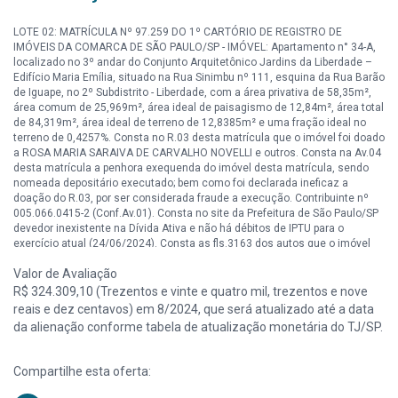
LOTE 02: MATRÍCULA Nº 97.259 DO 1º CARTÓRIO DE REGISTRO DE
IMÓVEIS DA COMARCA DE SÃO PAULO/SP - IMÓVEL: Apartamento n° 34-A,
localizado no 3º andar do Conjunto Arquitetônico Jardins da Liberdade –
Edifício Maria Emília, situado na Rua Sinimbu nº 111, esquina da Rua Barão
de Iguape, no 2º Subdistrito - Liberdade, com a área privativa de 58,35m²,
área comum de 25,969m², área ideal de paisagismo de 12,84m², área total
de 84,319m², área ideal de terreno de 12,8385m² e uma fração ideal no
terreno de 0,4257%. Consta no R.03 desta matrícula que o imóvel foi doado
a ROSA MARIA SARAIVA DE CARVALHO NOVELLI e outros. Consta na Av.04
desta matrícula a penhora exequenda do imóvel desta matrícula, sendo
nomeada depositário executado; bem como foi declarada ineficaz a
doação do R.03, por ser considerada fraude a execução. Contribuinte nº
005.066.0415-2 (Conf.Av.01). Consta no site da Prefeitura de São Paulo/SP
devedor inexistente na Dívida Ativa e não há débitos de IPTU para o
exercício atual (24/06/2024). Consta as fls.3163 dos autos que o imóvel
possui 02 vagas de garagem. Débito desta ação as fls.3178 no valor de R$
Valor de Avaliação
11.780.241,41 (abril/2024).
R$ 324.309,10 (Trezentos e vinte e quatro mil, trezentos e nove
reais e dez centavos) em 8/2024, que será atualizado até a data
da alienação conforme tabela de atualização monetária do TJ/SP.
Compartilhe esta oferta: