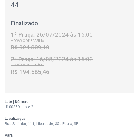
44
Finalizado
1ª Praça:
26/07/2024 às 15:00
HORÁRIO DE BRASÍLIA
R$ 324.309,10
2ª Praça:
16/08/2024 às 15:00
HORÁRIO DE BRASÍLIA
R$ 194.585,46
Lote | Número
J100859 | Lote 2
Localização
Rua Sinimbu, 111, Liberdade, São Paulo, SP
Vara