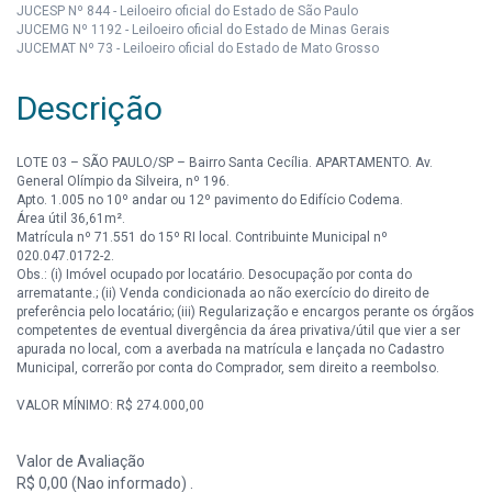
JUCESP Nº 844 - Leiloeiro oficial do Estado de São Paulo
JUCEMG Nº 1192 - Leiloeiro oficial do Estado de Minas Gerais
JUCEMAT Nº 73 - Leiloeiro oficial do Estado de Mato Grosso
Descrição
LOTE 03 – SÃO PAULO/SP – Bairro Santa Cecília. APARTAMENTO. Av.
General Olímpio da Silveira, nº 196.
Apto. 1.005 no 10º andar ou 12º pavimento do Edifício Codema.
Área útil 36,61m².
Matrícula nº 71.551 do 15º RI local. Contribuinte Municipal nº
020.047.0172-2.
Obs.: (i) Imóvel ocupado por locatário. Desocupação por conta do
arrematante.; (ii) Venda condicionada ao não exercício do direito de
preferência pelo locatário; (iii) Regularização e encargos perante os órgãos
competentes de eventual divergência da área privativa/útil que vier a ser
apurada no local, com a averbada na matrícula e lançada no Cadastro
Municipal, correrão por conta do Comprador, sem direito a reembolso.
VALOR MÍNIMO: R$ 274.000,00
Valor de Avaliação
R$ 0,00 (Nao informado) .