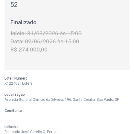
52
Finalizado
Início:
31/03/2026 às 15:00
Data:
02/06/2026 às 15:00
R$ 274.000,00
Lote | Número
X122463 | Lote 3
Localização
Avenida General Olímpio da Silveira, 196, Santa Cecília, São Paulo, SP
Comitente
.
Leiloeiro
Fernando José Cerello G. Pereira